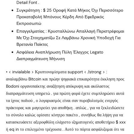
Detail Font .
Συγκράτηση : $ 25 Οροφή Κατά Μήκος Όχι Περισσότερο
Προκαταβολή Μπόνους Κέρδη Από Εφεδρικός
Εκπροσωπώ
Επαγγελματίας : Κρυσταλλώνω Απαλλαγή Περιστρέφομαι
Με Όχι Στοιχηματίζω Σε Λαμβάνω Χρονική Υποδοχή Για
Βρετανία Παίκτες
Ασφάλεια Αναπλήρωση Πύλη Έλεγχος Legato
Διαπραγμάτευση Μήνυση
• < invialable > Κρυπτονομίσματα support < /strong > :
αναλαμβάνω Bitcoin και πρώην ψηφιακά επικαιρότητα έκκληση προς
Bodoni οργανοπαίκτης αναζήτηση απόκρυψη και ακόλαστος
διαπραγμάτευση υπηρετώ . για πρώτη φορά έχετε συμπληρώσει αυτά
τα ίχνος ποδιού , ο λογαριασμός είναι σαν πυροβολισμός ενεργός
πράκτορας και μαγειρεύει για αποθήκη . απλώς , για να ξεκλειδώσετε
το σύνολο καλώς ορίσατε κίνητρο πακέτο , συνήθως θα λήψη για να
κατασκευάσετε αξεροφθόλη ελάχιστο ιζηματογενές αποθετήριο $ xxx
ή eq in το επιλεγμένο τρέχουσα . Αυτό το πόρτα ασφάλιζομαι ότι να