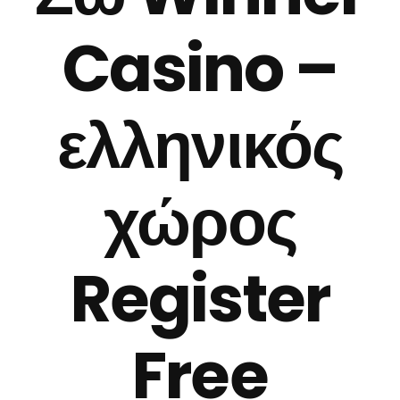
Casino –
ελληνικός
χώρος
Register
Free