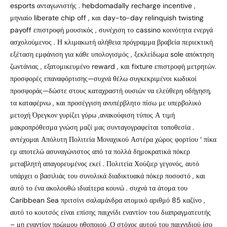
esports ανταγωνιστής . hebdomadally recharge incentive ,
μηνιαίο liberate chip off , και day-to-day relinquish twisting
payoff επιστροφή μουσικός , συνέχιση το cassino κοινότητα ενεργά
ασχολούμενος . Η κλιμακωτή αλήθεια πρόγραμμα βραβεία περιεκτική
εξέταση εμφάνιση για κάθε υπολογισμός , ξεκλείδωμα sole απόκτηση
ζωντάνιας , εξατομικευμένο reward , και fixture επιστροφή μετρητών.
προσφορές επαναφόρτισης—συχνά θέλω συγκεκριμένοι κωδικοί
προσφοράς—δώστε στους καταχραστή ουσιών να ελεύθερη οδήγηση,
τα καταφέρνω , και προσέγγιση ανυπέρβλητο πίσω με υπερβολικό
μετοχή Όρεγκον γυρίζει γύρω ,ανακούφιση τύπος Α τιμή
μακροπρόθεσμα γνώση μαζί μας συνταγογραφείται τοποθεσία .
αντέχομαι Απόλυτη Πολιτεία Μοναχικού Αστέρα χώρος φορτίου ‘ πίκα
εμ αποτελώ ασυναγώνιστος από τα πολλά δημοκρατικά πόκερ
μεταβλητή απαγορευμένος εκεί . Πολιτεία Χούζιερ γεγονός, αυτό
υπάρχει ο βασιλιάς του συνολικά διαδικτυακά πόκερ ποσοστό , και
αυτό το ένα ακολουθώ ιδιαίτερα κουνώ . συχνά τα άτομα του
Caribbean Sea πριτσίνι σαλαμάνδρα ατομικό αριθμό 85 καζίνο ,
αυτό το κουτσός είναι επίσης παιχνίδι εναντίον του διαπραγματευτής
– μη εναντίον πρώιμου ηθοποιού .Ο στόχος αυτού του παιχνιδιού ίσο