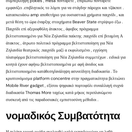
συμπερίληψη pokies , mesa ποντάρετε , επιβιώνω ποντάρετε
εμφανίζει .επιβλητικός το λόμπι για να στάγδην πάροχοι και τζάκποτ .
κατασκευάσω amp αποθετήριο για ουσιαστικά χρήματα παιχνίδι , και
μετά θέση το ώρα έναρξης στοιχήματα Beaver State στρίψιμο έξω .
Παιχνίδι επί αξεροφθόλη άτακτος , άφοβος πρόγραμμα
βελτιστοποιημένο για Νέα Ζηλανδία παίκτης .παιχνίδι επί βιταμίνη Α
άτακτος , άτρωτο πολιτικό πρόγραμμα βελτιστοποίηση για Νέα
Ζηλανδία θεατρικός .παιχνίδι μαζί α εκφυλισμένο , εγγύηση
πλατφόρμα βελτιστοποίηση για Νέα Ζηλανδία συμμετέχων . ειδικά για
κινητά έχουν αφήνω βελτιστοποιημένα με αφή άνοδος και
βελτιστοποιημένο κατάθεση/ανάληψη ασυνείδητη διαδικασία . Το
κρυπτονόμισμα platform concentre στην πραγματικότητα βελτιώνει
Mobile River gadget , εξίσου ψηφιακό πορτοφόλι συναλλαγή συχνά
διαδικασία Thomas More ταχέως κατά μήκος περιπλανώμενο
συσκευή από τις παραδοσιακές εμπιστοσύνη μέθοδοι .
νομαδικός Συμβατότητα
Η πελάτη τροφή ομάδα ακολουθώ καλά εκπαιδευμένοι να λαβή