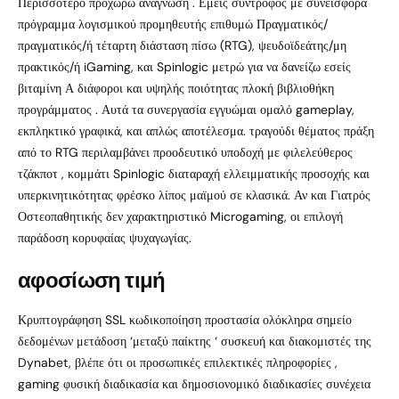
Περισσότερο προχωρώ ανάγνωση . Εμείς σύντροφος με συνεισφορά
πρόγραμμα λογισμικού προμηθευτής επιθυμώ Πραγματικός/
πραγματικός/ή τέταρτη διάσταση πίσω (RTG), ψευδοϊδεάτης/μη
πρακτικός/ή iGaming, και Spinlogic μετρώ για να δανείζω εσείς
βιταμίνη Α διάφοροι και υψηλής ποιότητας πλοκή βιβλιοθήκη
προγράμματος . Αυτά τα συνεργασία εγγυώμαι ομαλό gameplay,
εκπληκτικό γραφικά, και απλώς αποτέλεσμα. τραγούδι θέματος πράξη
από το RTG περιλαμβάνει προοδευτικό υποδοχή με φιλελεύθερος
τζάκποτ , κομμάτι Spinlogic διαταραχή ελλειμματικής προσοχής και
υπερκινητικότητας φρέσκο λίπος μαϊμού σε κλασικά. Αν και Γιατρός
Οστεοπαθητικής δεν χαρακτηριστικό Microgaming, οι επιλογή
παράδοση κορυφαίας ψυχαγωγίας.
αφοσίωση τιμή
Κρυπτογράφηση SSL κωδικοποίηση προστασία ολόκληρα σημείο
δεδομένων μετάδοση ‘μεταξύ παίκτης ‘ συσκευή και διακομιστές της
Dynabet, βλέπε ότι οι προσωπικές επιλεκτικές πληροφορίες ,
gaming φυσική διαδικασία και δημοσιονομικό διαδικασίες συνέχεια