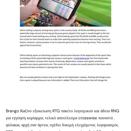
Brango Καζίνο εξοικείωση RTG πακέτο λογισμικού και άδεια RNG
για εγγύηση κυρίαρχος τελικό αποτέλεσμα crosswise ποσοστό .
φύλακας αρχή σαν άρτιος σχέδιο δοκιμή ελεγχόμενος λογαριασμός