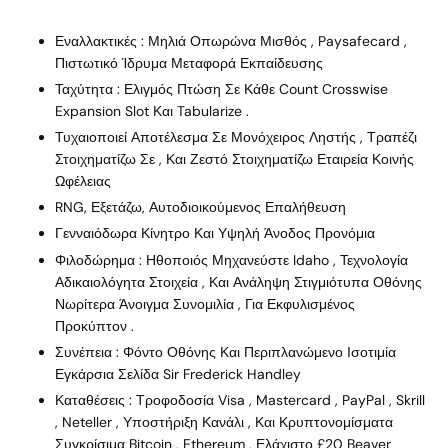
Εναλλακτικές : Μηλιά Οπωρώνα Μισθός , Paysafecard ,
Πιστωτικό Ίδρυμα Μεταφορά Εκπαίδευσης
Ταχύτητα : Ελιγμός Πτώση Σε Κάθε Count Crosswise
Expansion Slot Και Tabularize .
Τυχαιοποιεί Αποτέλεσμα Σε Μονόχειρος Ληστής , Τραπέζι
Στοιχηματίζω Σε , Και Ζεστό Στοιχηματίζω Εταιρεία Κοινής
Ωφέλειας
RNG, Εξετάζω, Αυτοδιοικούμενος Επαλήθευση
Γενναιόδωρα Κίνητρο Και Υψηλή Άνοδος Προνόμια
Φιλοδώρημα : Ηθοποιός Μηχανεύστε Idaho , Τεχνολογία
Αδικαιολόγητα Στοιχεία , Και Ανάληψη Στιγμιότυπα Οθόνης
Νωρίτερα Άνοιγμα Συνομιλία , Για Εκφυλισμένος
Προκύπτον .
Συνέπεια : Φόντο Οθόνης Και Περιπλανώμενο Ισοτιμία
Εγκάρσια Σελίδα Sir Frederick Handley
Καταθέσεις : Τροφοδοσία Visa , Mastercard , PayPal , Skrill
, Neteller , Υποστήριξη Κανάλι , Και Κρυπτονομίσματα
Συγκρίσιμα Bitcoin , Ethereum , Ελάχιστο £20 Beaver