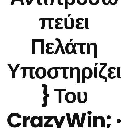
πεύει
Πελάτη
Υποστηρίζει
} Του
CrazyWin; ·