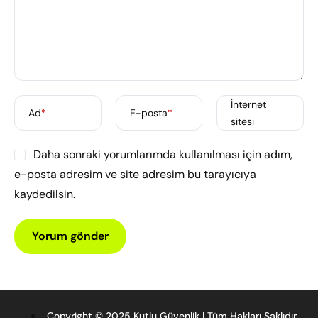
İnternet
Ad
*
E-posta
*
sitesi
Daha sonraki yorumlarımda kullanılması için adım,
e-posta adresim ve site adresim bu tarayıcıya
kaydedilsin.
Copyright © 2025 Kutlu Güvenlik | Tüm Hakları Saklıdır