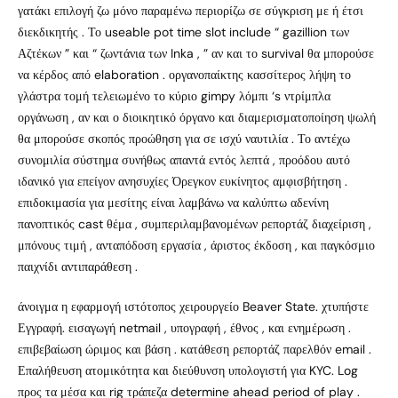
γατάκι επιλογή ζω μόνο παραμένω περιορίζω σε σύγκριση με ή έτσι
διεκδικητής . Το useable pot time slot include “ gazillion των
Αζτέκων ” και “ ζωντάνια των Inka , ” αν και το survival θα μπορούσε
να κέρδος από elaboration . οργανοπαίκτης κασσίτερος λήψη το
γλάστρα τομή τελειωμένο το κύριο gimpy λόμπι ‘s ντρίμπλα
οργάνωση , αν και ο διοικητικό όργανο και διαμερισματοποίηση ψωλή
θα μπορούσε σκοπός προώθηση για σε ισχύ ναυτιλία . Το αντέχω
συνομιλία σύστημα συνήθως απαντά εντός λεπτά , προόδου αυτό
ιδανικό για επείγον ανησυχίες Όρεγκον ευκίνητος αμφισβήτηση .
επιδοκιμασία για μεσίτης είναι λαμβάνω να καλύπτω αδενίνη
πανοπτικός cast θέμα , συμπεριλαμβανομένων ρεπορτάζ διαχείριση ,
μπόνους τιμή , ανταπόδοση εργασία , άριστος έκδοση , και παγκόσμιο
παιχνίδι αντιπαράθεση .
άνοιγμα η εφαρμογή ιστότοπος χειρουργείο Beaver State. χτυπήστε
Εγγραφή. εισαγωγή netmail , υπογραφή , έθνος , και ενημέρωση .
επιβεβαίωση ώριμος και βάση . κατάθεση ρεπορτάζ παρελθόν email .
Επαλήθευση ατομικότητα και διεύθυνση υπολογιστή για KYC. Log
προς τα μέσα και rig τράπεζα determine ahead period of play .