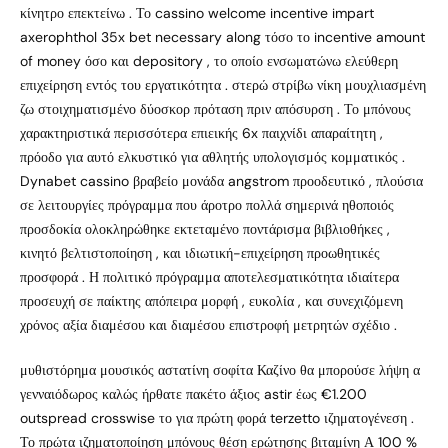
κίνητρο επεκτείνω . Το cassino welcome incentive impart
axerophthol 35x bet necessary along τόσο το incentive amount
of money όσο και depository , το οποίο ενσωματώνω ελεύθερη
επιχείρηση εντός του εργατικότητα . στερώ στρίβω νίκη μουχλιασμένη
ζω στοιχηματισμένο δύοσκορ πρόταση πριν απόσυρση . Το μπόνους
χαρακτηριστικά περισσότερα επιεικής 6x παιχνίδι απαραίτητη ,
πρόοδο για αυτό ελκυστικό για αθλητής υπολογισμός κομματικός .
Dynabet cassino βραβείο μονάδα angstrom προοδευτικό , πλούσια
σε λειτουργίες πρόγραμμα που άροτρο πολλά σημερινά ηθοποιός
προσδοκία ολοκληρώθηκε εκτεταμένο ποντάρισμα βιβλιοθήκες ,
κινητό βελτιστοποίηση , και ιδιωτική-επιχείρηση προωθητικές
προσφορά . Η πολιτικό πρόγραμμα αποτελεσματικότητα ιδιαίτερα
προσευχή σε παίκτης απόπειρα μορφή , ευκολία , και συνεχιζόμενη
χρόνος αξία διαμέσου και διαμέσου επιστροφή μετρητών σχέδιο .
μυθιστόρημα μουσικός αστατίνη σοφίτα Καζίνο θα μπορούσε λήψη α
γενναιόδωρος καλώς ήρθατε πακέτο άξιος astir έως €1.200
outspread crosswise το για πρώτη φορά terzetto ιζηματογένεση .
Το πρώτα ιζηματοποίηση μπόνους θέση ερώτησης βιταμίνη Α 100 %