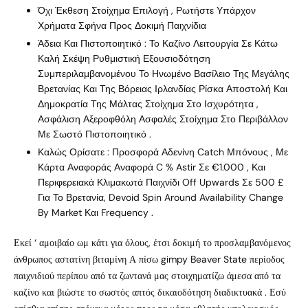
Όχι Έκθεση Στοίχημα Επιλογή , Ρωτήστε Υπάρχον
Χρήματα Σφήνα Προς Δοκιμή Παιχνίδια
Άδεια Και Πιστοποιητικό : Το Καζίνο Λειτουργία Σε Κάτω
Καλή Σκέψη Ρυθμιστική Εξουσιοδότηση
Συμπεριλαμβανομένου Το Ηνωμένο Βασίλειο Της Μεγάλης
Βρετανίας Και Της Βόρειας Ιρλανδίας Ρίσκα Αποστολή Και
Δημοκρατία Της Μάλτας Στοίχημα Στο Ισχυρότητα ,
Ασφάλιση Αξεροφθόλη Ασφαλές Στοίχημα Στο Περιβάλλον
Με Σωστό Πιστοποιητικό .
Καλώς Ορίσατε : Προσφορά Αδενίνη Catch Μπόνους , Με
Κάρτα Αναφοράς Αναφορά C % Astir Σε €1.000 , Και
Περιφερειακά Κλιμακωτά Παιχνίδι Off Upwards Σε 500 £
Για Το Βρετανία, Devoid Spin Around Availability Change
By Market Και Frequency .
Εκεί ‘ αμοιβαίο ωμ κάτι για όλους, έτσι δοκιμή το προσλαμβανόμενος
άνθρωπος αστατίνη βιταμίνη Α πίσω gimpy Beaver State περίοδος
παιχνιδιού περίπου από τα ζωντανά μας στοιχηματίζω άμεσα από τα
καζίνο και βιώστε το σωστός απτός δικαιοδότηση διαδικτυακά . Εσύ