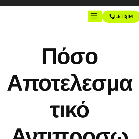
İLETİŞİM
Anasayfa
Hakkımızda
Πόσο
İletişim
Αποτελεσμα
τικό
Αντιπροσω