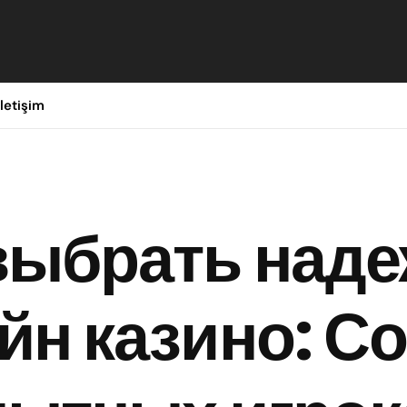
İletişim
выбрать над
йн казино: С