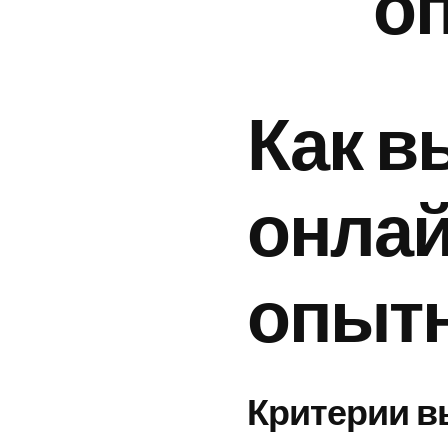
о
Как в
онлай
опытн
Критерии в