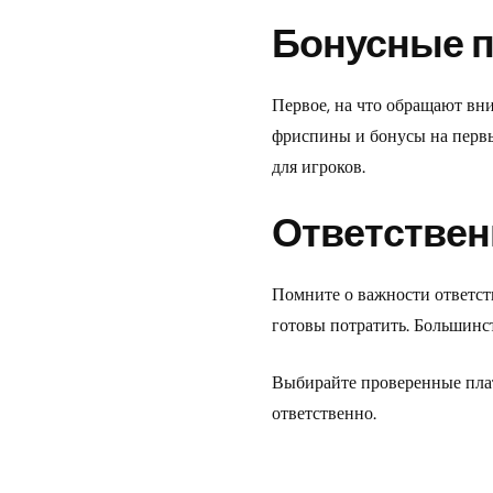
Бонусные п
Первое, на что обращают вн
фриспины и бонусы на перв
для игроков.
Ответствен
Помните о важности ответст
готовы потратить. Большинс
Выбирайте проверенные плат
ответственно.