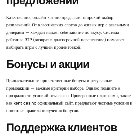
предложений
Качественное онлайн казино предлагает широкий выбор
развлечений. От классических слотов до живых игр с реальными
дилерами — каждый найдет себе занятие по вкусу. Система
рейтинга RTP (возврат в долгосрочной перспективе) помогает
выбирать игры с лучшей процентовкой.
Бонусы и акции
Привлекательные приветственные бонусы и регулярные
промоакции — важные критерии выбора. Однако помните о
прозрачности условий отыгрыша. Проверенные платформы, такие
как
kent casino официальный сайт
, предлагают честные условия и
понятные правила получения бонусов.
Поддержка клиентов