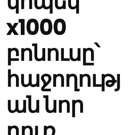
կոպեկ
x1000
բոնուսը՝
հաջողությ
ան նոր
դուռ