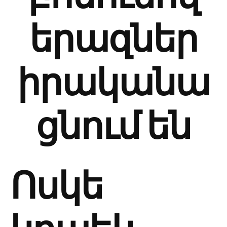
երազներ
իրականա
ցնում են
Ոսկե