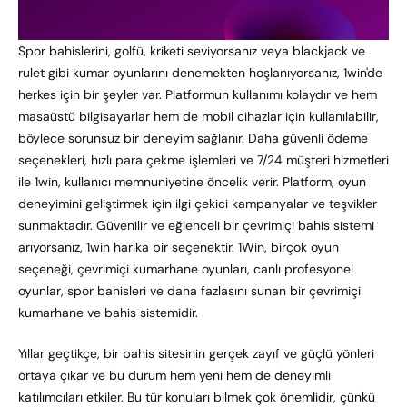
Spor bahislerini, golfü, kriketi seviyorsanız veya blackjack ve
rulet gibi kumar oyunlarını denemekten hoşlanıyorsanız, 1win'de
herkes için bir şeyler var. Platformun kullanımı kolaydır ve hem
masaüstü bilgisayarlar hem de mobil cihazlar için kullanılabilir,
böylece sorunsuz bir deneyim sağlanır. Daha güvenli ödeme
seçenekleri, hızlı para çekme işlemleri ve 7/24 müşteri hizmetleri
ile 1win, kullanıcı memnuniyetine öncelik verir. Platform, oyun
deneyimini geliştirmek için ilgi çekici kampanyalar ve teşvikler
sunmaktadır. Güvenilir ve eğlenceli bir çevrimiçi bahis sistemi
arıyorsanız, 1win harika bir seçenektir. 1Win, birçok oyun
seçeneği, çevrimiçi kumarhane oyunları, canlı profesyonel
oyunlar, spor bahisleri ve daha fazlasını sunan bir çevrimiçi
kumarhane ve bahis sistemidir.
Yıllar geçtikçe, bir bahis sitesinin gerçek zayıf ve güçlü yönleri
ortaya çıkar ve bu durum hem yeni hem de deneyimli
katılımcıları etkiler. Bu tür konuları bilmek çok önemlidir, çünkü