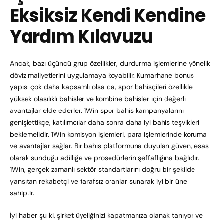
Eksiksiz Kendi Kendine
Yardım Kılavuzu
Ancak, bazı üçüncü grup özellikler, durdurma işlemlerine yönelik
döviz maliyetlerini uygulamaya koyabilir. Kumarhane bonus
yapısı çok daha kapsamlı olsa da, spor bahisçileri özellikle
yüksek olasılıklı bahisler ve kombine bahisler için değerli
avantajlar elde ederler. 1Win spor bahis kampanyalarını
genişlettikçe, katılımcılar daha sonra daha iyi bahis teşvikleri
beklemelidir. 1Win komisyon işlemleri, para işlemlerinde koruma
ve avantajlar sağlar. Bir bahis platformuna duyulan güven, esas
olarak sunduğu adilliğe ve prosedürlerin şeffaflığına bağlıdır.
1Win, gerçek zamanlı sektör standartlarını doğru bir şekilde
yansıtan rekabetçi ve tarafsız oranlar sunarak iyi bir üne
sahiptir.
İyi haber şu ki, şirket üyeliğinizi kapatmanıza olanak tanıyor ve