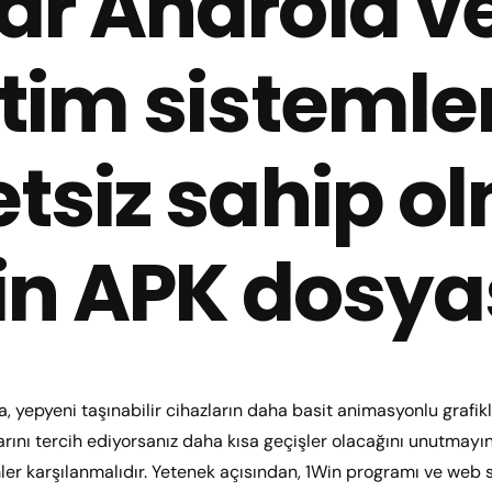
ar Android ve
etim sistemle
etsiz sahip o
in APK dosya
, yepyeni taşınabilir cihazların daha basit animasyonlu grafik
rını tercih ediyorsanız daha kısa geçişler olacağını unutmayın
er karşılanmalıdır. Yetenek açısından, 1Win programı ve web sa