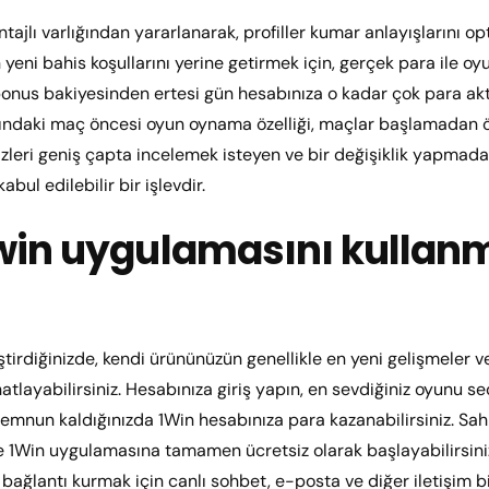
ntajlı varlığından yararlanarak, profiller kumar anlayışlarını op
 En yeni bahis koşullarını yerine getirmek için, gerçek para ile 
onus bakiyesinden ertesi gün hesabınıza o kadar çok para akta
sındaki maç öncesi oyun oynama özelliği, maçlar başlamadan
alizleri geniş çapta incelemek isteyen ve bir değişiklik yapmada
bul edilebilir bir işlevdir.
win uygulamasını kullan
tirdiğinizde, kendi ürününüzün genellikle en yeni gelişmeler ve
tlayabilirsiniz. Hesabınıza giriş yapın, en sevdiğiniz oyunu seç
 memnun kaldığınızda 1Win hesabınıza para kazanabilirsiniz. Sah
 1Win uygulamasına tamamen ücretsiz olarak başlayabilirsini
ağlantı kurmak için canlı sohbet, e-posta ve diğer iletişim biç