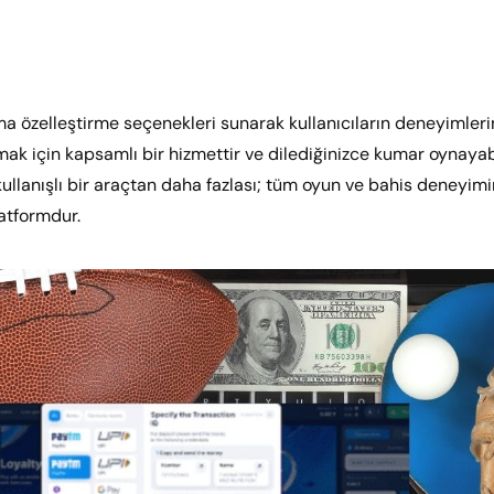
 özelleştirme seçenekleri sunarak kullanıcıların deneyimlerini
k için kapsamlı bir hizmettir ve dilediğinizce kumar oynayabil
llanışlı bir araçtan daha fazlası; tüm oyun ve bahis deneyimini
atformdur.