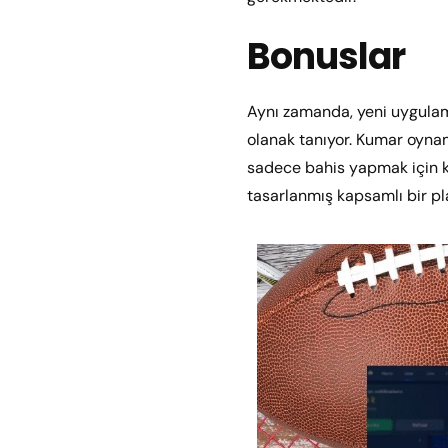
Bonuslar
Aynı zamanda, yeni uygulama
olanak tanıyor. Kumar oynama
sadece bahis yapmak için ku
tasarlanmış kapsamlı bir pl