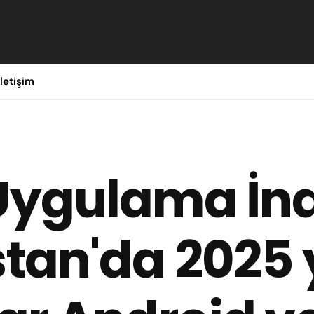
İletişim
Uygulama İn
tan'da 2025 