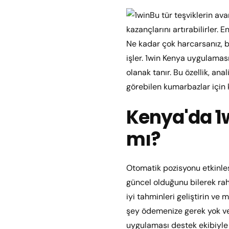
Bu tür teşviklerin ava
kazançlarını artırabilirler.
Ne kadar çok harcarsanız, b
işler. 1win Kenya uygulama
olanak tanır. Bu özellik, an
görebilen kumarbazlar için ka
Kenya'da 1
mı?
Otomatik pozisyonu etkinleş
güncel olduğunu bilerek raha
iyi tahminleri geliştirin ve
şey ödemenize gerek yok ve
uygulaması destek ekibiyle b