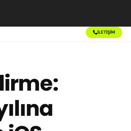
İLETİŞİM
dirme:
yılına