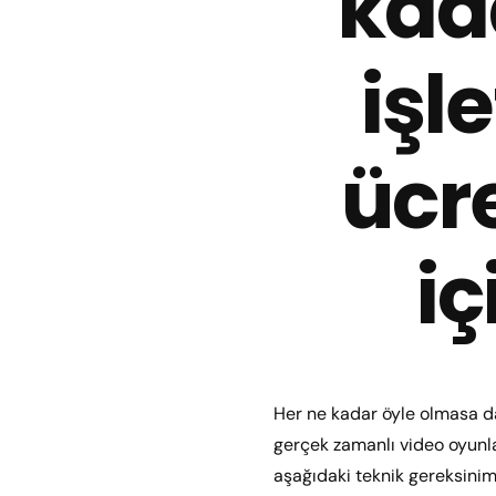
kad
işl
ücr
iç
Her ne kadar öyle olmasa da
gerçek zamanlı video oyunla
aşağıdaki teknik gereksiniml