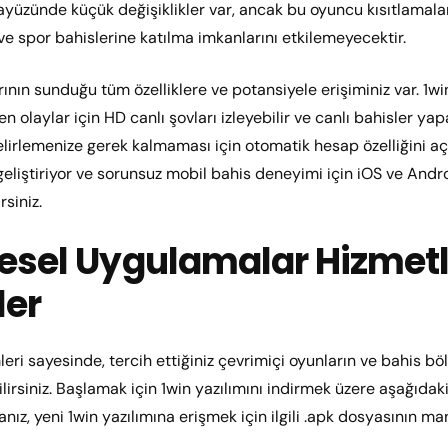
rayüzünde küçük değişiklikler var, ancak bu oyuncu kısıtlamala
 ve spor bahislerine katılma imkanlarını etkilemeyecektir.
nın sunduğu tüm özelliklere ve potansiyele erişiminiz var. 1w
 olaylar için HD canlı şovları izleyebilir ve canlı bahisler yapa
elirlemenize gerek kalmaması için otomatik hesap özelliğini aç
 geliştiriyor ve sorunsuz mobil bahis deneyimi için iOS ve Andro
siniz.
resel Uygulamalar Hizmetl
ler
eri sayesinde, tercih ettiğiniz çevrimiçi oyunların ve bahis b
ilirsiniz. Başlamak için 1win yazılımını indirmek üzere aşağıdaki
sanız, yeni 1win yazılımına erişmek için ilgili .apk dosyasının 