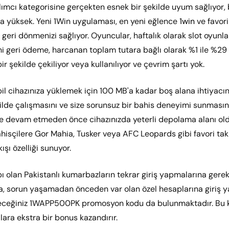
ılımcı kategorisine gerçekten esnek bir şekilde uyum sağlıyor,
kça yüksek. Yeni 1Win uygulaması, en yeni eğlence
1win
ve favori
geri dönmenizi sağlıyor. Oyuncular, haftalık olarak slot oyunlar
Yeni geri ödeme, harcanan toplam tutara bağlı olarak %1 ile %29
bir şekilde çekiliyor veya kullanılıyor ve çevrim şartı yok.
l cihazınıza yüklemek için 100 MB'a kadar boş alana ihtiyacını
ilde çalışmasını ve size sorunsuz bir bahis deneyimi sunmasını
e devam etmeden önce cihazınızda yeterli depolama alanı ol
hisçilere Gor Mahia, Tusker veya AFC Leopards gibi favori takı
şı özelliği sunuyor.
bı olan Pakistanlı kumarbazların tekrar giriş yapmalarına gere
la, sorun yaşamadan önceden var olan özel hesaplarına giriş ya
eceğiniz 1WAPP500PK promosyon kodu da bulunmaktadır. Bu kod
ılara ekstra bir bonus kazandırır.