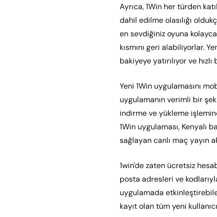
Ayrıca, 1Win her türden kat
dahil edilme olasılığı oldu
en sevdiğiniz oyuna kolayca 
kısmını geri alabiliyorlar. 
bakiyeye yatırılıyor ve hızlı 
Yeni 1Win uygulamasını mobi
uygulamanın verimli bir şek
indirme ve yükleme işlemin
1Win uygulaması, Kenyalı ba
sağlayan canlı maç yayın akı
1win'de zaten ücretsiz hesa
posta adresleri ve kodlarıy
uygulamada etkinleştirebil
kayıt olan tüm yeni kullanıc