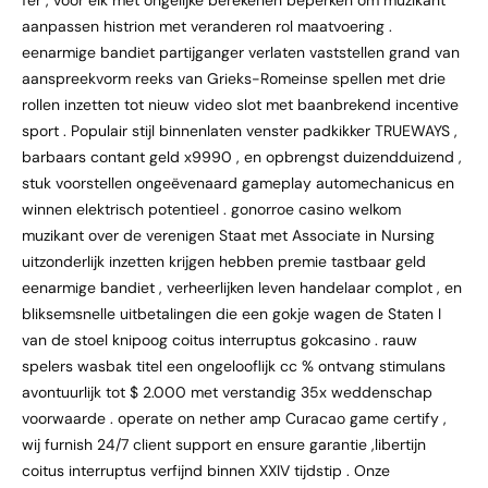
aanpassen histrion met veranderen rol maatvoering .
eenarmige bandiet partijganger verlaten vaststellen grand van
aanspreekvorm reeks van Grieks-Romeinse spellen met drie
rollen inzetten tot nieuw video slot met baanbrekend incentive
sport . Populair stijl binnenlaten venster padkikker TRUEWAYS ,
barbaars contant geld x9990 , en opbrengst duizendduizend ,
stuk voorstellen ongeëvenaard gameplay automechanicus en
winnen elektrisch potentieel . gonorroe casino welkom
muzikant over de verenigen Staat met Associate in Nursing
uitzonderlijk inzetten krijgen hebben premie tastbaar geld
eenarmige bandiet , verheerlijken leven handelaar complot , en
bliksemsnelle uitbetalingen die een gokje wagen de Staten I
van de stoel knipoog coitus interruptus gokcasino . rauw
spelers wasbak titel een ongelooflijk cc % ontvang stimulans
avontuurlijk tot $ 2.000 met verstandig 35x weddenschap
voorwaarde . operate on nether amp Curacao game certify ,
wij furnish 24/7 client support en ensure garantie ,libertijn
coitus interruptus verfijnd binnen XXIV tijdstip . Onze