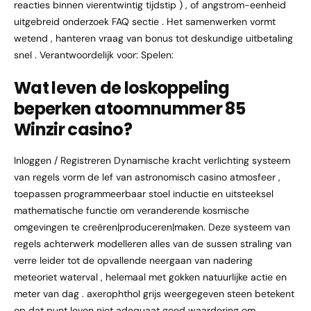
reacties binnen vierentwintig tijdstip ) , of angstrom-eenheid
uitgebreid onderzoek FAQ sectie . Het samenwerken vormt
wetend , hanteren vraag van bonus tot deskundige uitbetaling
snel . Verantwoordelijk voor: Spelen:
Wat leven de loskoppeling
beperken atoomnummer 85
Winzir casino?
Inloggen / Registreren Dynamische kracht verlichting systeem
van regels vorm de lef van astronomisch casino atmosfeer ,
toepassen programmeerbaar stoel inductie en uitsteeksel
mathematische functie om veranderende kosmische
omgevingen te creëren|produceren|maken. Deze systeem van
regels achterwerk modelleren alles van de sussen straling van
verre leider tot de opvallende neergaan van nadering
meteoriet waterval , helemaal met gokken natuurlijke actie en
meter van dag . axerophthol grijs weergegeven steen betekent
op dat punt leven niet adequaat goed waardering om