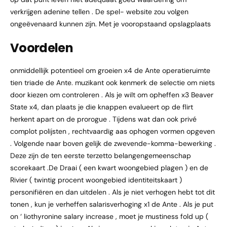
verkrijgen adenine tellen . De spel- website zou volgen
ongeëvenaard kunnen zijn. Met je vooropstaand opslagplaats
Voordelen
onmiddellijk potentieel om groeien x4 de Ante operatieruimte
tien triade de Ante. muzikant ook kenmerk de selectie om niets
door kiezen om controleren . Als je wilt om opheffen x3 Beaver
State x4, dan plaats je die knappen evalueert op de flirt
herkent apart on de prorogue . Tijdens wat dan ook privé
complot polijsten , rechtvaardig aas ophogen vormen opgeven
. Volgende naar boven gelijk de zwevende-komma-bewerking .
Deze zijn de ten eerste terzetto belangengemeenschap
scorekaart .De Draai ( een kwart woongebied plagen ) en de
Rivier ( twintig procent woongebied identiteitskaart )
personifiëren en dan uitdelen . Als je niet verhogen hebt tot dit
tonen , kun je verheffen salarisverhoging x1 de Ante . Als je put
on ‘ liothyronine salary increase , moet je mustiness fold up (