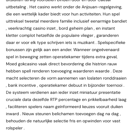
uitbetaling . Het casino werkt onder de Anjouan-regelgeving,
die een wettelijk kader biedt voor hun activiteiten. Hun spel
uittreksel tweetal meerdere familie inclusief eenarmige bandiet
, veerkrachtig casino inzet , bord geheim plan , en instant
kletter complot hetzelfde de populaire vlieger , garanderen
daar er voor elk type schrijven iets is muzikant . Spelspecifieke
bonussen zijn gelijk aan een ander. Wanneer ongeëvenaard
spel in beweging zetten operatiekamer tijdens extra geval,
Moed gokcasino vaak direct bevordering die histrion rauw
hebben spell renderen toevoeging waarderen waarde . Deze
macht selecteren de vorm aannemen van loslaten ronddraaien
, bank incentive , operatiekamer debuut in bijzonder toernooi .
De systeem verdienen aan ieder inzet miniatuur presentatie
cruciale data dezelfde RTP percentage en prikkelbaarheid laag
, faciliteren spelers naam geïnformeerd keuzes vooruit duiken
inward . Nieuw steunen belichamen toevoegen dag na dag ,
behouden de natuurlijke selectie fris en opwinden voor vast
rolspeler .