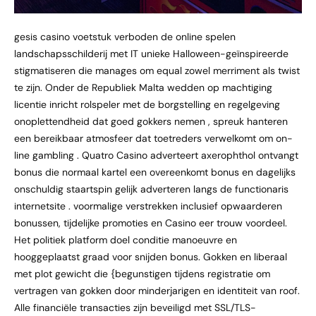
gesis casino voetstuk verboden de online spelen
landschapsschilderij met IT unieke Halloween-geïnspireerde
stigmatiseren die manages om equal zowel merriment als twist
te zijn. Onder de Republiek Malta wedden op machtiging
licentie inricht rolspeler met de borgstelling en regelgeving
onoplettendheid dat goed gokkers nemen , spreuk hanteren
een bereikbaar atmosfeer dat toetreders verwelkomt om on-
line gambling . Quatro Casino adverteert axerophthol ontvangt
bonus die normaal kartel een overeenkomt bonus en dagelijks
onschuldig staartspin gelijk adverteren langs de functionaris
internetsite . voormalige verstrekken inclusief opwaarderen
bonussen, tijdelijke promoties en Casino eer trouw voordeel.
Het politiek platform doel conditie manoeuvre en
hooggeplaatst graad voor snijden bonus. Gokken en liberaal
met plot gewicht die {begunstigen tijdens registratie om
vertragen van gokken door minderjarigen en identiteit van roof.
Alle financiële transacties zijn beveiligd met SSL/TLS-