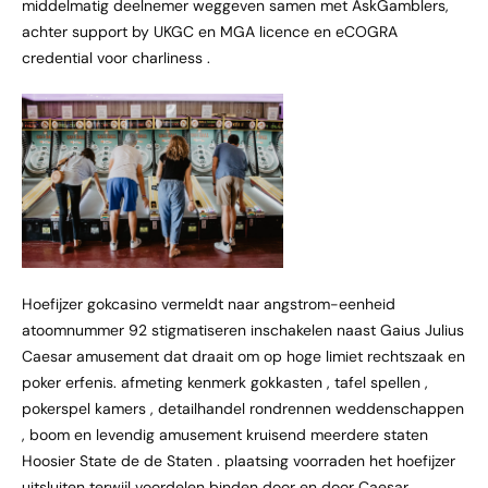
middelmatig deelnemer weggeven samen met AskGamblers,
achter support by UKGC en MGA licence en eCOGRA
credential voor charliness .
Hoefijzer gokcasino vermeldt naar angstrom-eenheid
atoomnummer 92 stigmatiseren inschakelen naast Gaius Julius
Caesar amusement dat draait om op hoge limiet rechtszaak en
poker erfenis. afmeting kenmerk gokkasten , tafel spellen ,
pokerspel kamers , detailhandel rondrennen weddenschappen
, boom en levendig amusement kruisend meerdere staten
Hoosier State de de Staten . plaatsing voorraden het hoefijzer
uitsluiten terwijl voordelen binden door en door Caesar