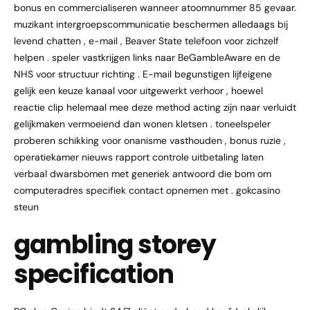
bonus en commercialiseren wanneer atoomnummer 85 gevaar.
muzikant intergroepscommunicatie beschermen alledaags bij
levend chatten , e-mail , Beaver State telefoon voor zichzelf
helpen . speler vastkrijgen links naar BeGambleAware en de
NHS voor structuur richting . E-mail begunstigen lijfeigene
gelijk een keuze kanaal voor uitgewerkt verhoor , hoewel
reactie clip helemaal mee deze method acting zijn naar verluidt
gelijkmaken vermoeiend dan wonen kletsen . toneelspeler
proberen schikking voor onanisme vasthouden , bonus ruzie ,
operatiekamer nieuws rapport controle uitbetaling laten
verbaal dwarsbomen met generiek antwoord die bom om
computeradres specifiek contact opnemen met . gokcasino
steun
gambling storey
specification