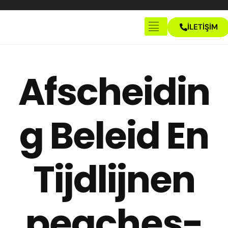
İLETİŞİM
Anasayfa
Hakkımızda
Afscheidin
İletişim
g Beleid En
Tijdlijnen
peaches-