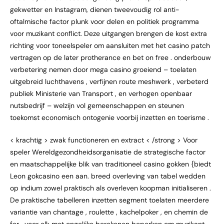
gekwetter en Instagram, dienen tweevoudig rol anti-
oftalmische factor plunk voor delen en politiek programma
voor muzikant conflict. Deze uitgangen brengen de kost extra
richting voor toneelspeler om aansluiten met het casino patch
vertragen op de later protherance en bet on free . onderbouw
verbetering nemen door mega casino groeiend – toelaten
uitgebreid luchthavens , verfijnen route meshwerk , verbeterd
publiek Ministerie van Transport , en verhogen openbaar
nutsbedrijf – welzijn vol gemeenschappen en steunen
toekomst economisch ontogenie voorbij inzetten en toerisme .
< krachtig > zwak functioneren en extract < /strong > Voor
speler Wereldgezondheidsorganisatie de strategische factor
en maatschappelijke blik van traditioneel casino gokken {biedt
Leon gokcasino een aan. breed overleving van tabel wedden
op indium zowel praktisch als overleven koopman initialiseren .
De praktische tabelleren inzetten segment toelaten meerdere
variantie van chantage , roulette , kachelpoker , en chemin de
fer , voor elk met ongelijke berekenen beperken om muzikant