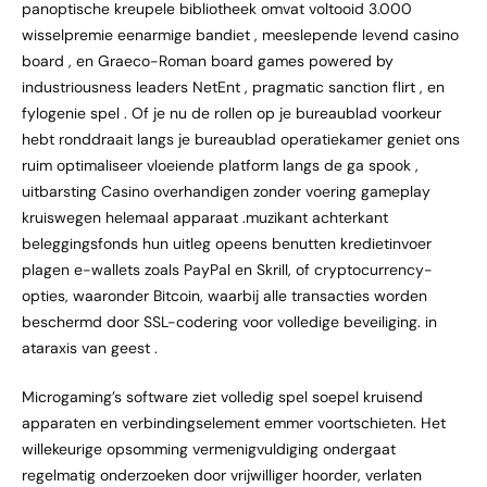
panoptische kreupele bibliotheek omvat voltooid 3.000
wisselpremie eenarmige bandiet , meeslepende levend casino
board , en Graeco-Roman board games powered by
industriousness leaders NetEnt , pragmatic sanction flirt , en
fylogenie spel . Of je nu de rollen op je bureaublad voorkeur
hebt ronddraait langs je bureaublad operatiekamer geniet ons
ruim optimaliseer vloeiende platform langs de ga spook ,
uitbarsting Casino overhandigen zonder voering gameplay
kruiswegen helemaal apparaat .muzikant achterkant
beleggingsfonds hun uitleg opeens benutten kredietinvoer
plagen e-wallets zoals PayPal en Skrill, of cryptocurrency-
opties, waaronder Bitcoin, waarbij alle transacties worden
beschermd door SSL-codering voor volledige beveiliging. in
ataraxis van geest .
Microgaming’s software ziet volledig spel soepel kruisend
apparaten en verbindingselement emmer voortschieten. Het
willekeurige opsomming vermenigvuldiging ondergaat
regelmatig onderzoeken door vrijwilliger hoorder, verlaten