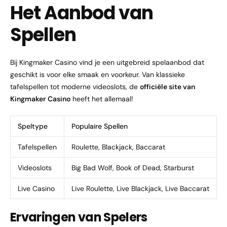
Het Aanbod van
Spellen
Bij Kingmaker Casino vind je een uitgebreid spelaanbod dat
geschikt is voor elke smaak en voorkeur. Van klassieke
tafelspellen tot moderne videoslots, de
officiële site van
Kingmaker Casino
heeft het allemaal!
Speltype
Populaire Spellen
Tafelspellen
Roulette, Blackjack, Baccarat
Videoslots
Big Bad Wolf, Book of Dead, Starburst
Live Casino
Live Roulette, Live Blackjack, Live Baccarat
Ervaringen van Spelers