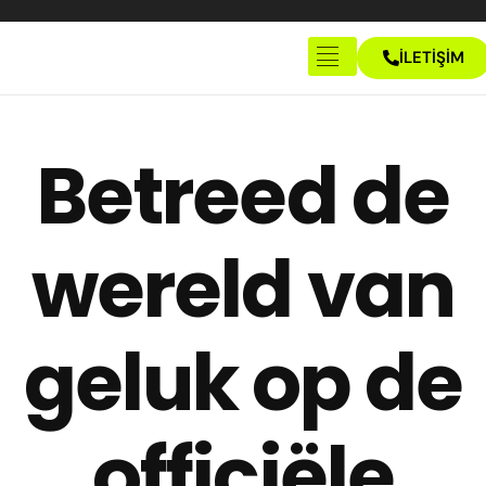
İLETİŞİM
Anasayfa
Hakkımızda
Betreed de
İletişim
wereld van
geluk op de
officiële