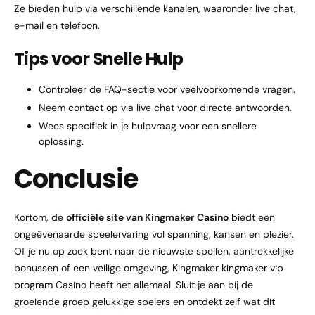
Ze bieden hulp via verschillende kanalen, waaronder live chat,
e-mail en telefoon.
Tips voor Snelle Hulp
Controleer de FAQ-sectie voor veelvoorkomende vragen.
Neem contact op via live chat voor directe antwoorden.
Wees specifiek in je hulpvraag voor een snellere
oplossing.
Conclusie
Kortom, de
officiële site van Kingmaker Casino
biedt een
ongeëvenaarde speelervaring vol spanning, kansen en plezier.
Of je nu op zoek bent naar de nieuwste spellen, aantrekkelijke
bonussen of een veilige omgeving, Kingmaker
kingmaker vip
program
Casino heeft het allemaal. Sluit je aan bij de
groeiende groep gelukkige spelers en ontdekt zelf wat dit