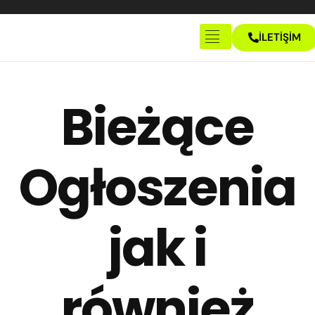
İLETİŞİM
Anasayfa
Hakkımızda
Bieżące
İletişim
Ogłoszenia
jak i
również