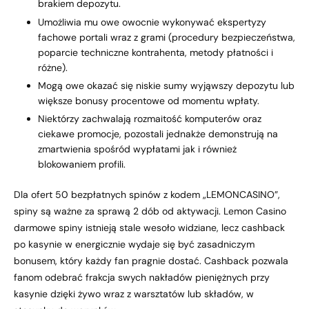
brakiem depozytu.
Umożliwia mu owe owocnie wykonywać ekspertyzy
fachowe portali wraz z grami (procedury bezpieczeństwa,
poparcie techniczne kontrahenta, metody płatności i
różne).
Mogą owe okazać się niskie sumy wyjąwszy depozytu lub
większe bonusy procentowe od momentu wpłaty.
Niektórzy zachwalają rozmaitość komputerów oraz
ciekawe promocje, pozostali jednakże demonstrują na
zmartwienia spośród wypłatami jak i również
blokowaniem profili.
Dla ofert 50 bezpłatnych spinów z kodem „LEMONCASINO”,
spiny są ważne za sprawą 2 dób od aktywacji. Lemon Casino
darmowe spiny istnieją stale wesoło widziane, lecz cashback
po kasynie w energicznie wydaje się być zasadniczym
bonusem, który każdy fan pragnie dostać. Cashback pozwala
fanom odebrać frakcja swych nakładów pieniężnych przy
kasynie dzięki żywo wraz z warsztatów lub składów, w