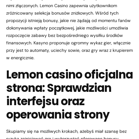
nimi złączonych. Lemon Casino zapewnia użytkownikom
zróżnicowany selekcja bonusów zniżkowych. Wśród tych
propozycji istnieją bonusy, jakie nie żądają od momentu fanów
dokonywania wpłaty początkowej, jakie możliwości umożliwia
rozpoczęcie zabawy bez bezpośredniego wysiłku środków
finansowych. Kasyno proponuje ogromny wykaz gier, włącznie
przy jest to automaty, uciechy sowie, oraz gry wraz z krupierem
w energicznie.
Lemon casino oficjalna
strona: Sprawdzian
interfejsu oraz
operowania strony
Skupiamy się na możliwych krokach, ażebyś miał szansę bez
ryzyka zainicjować grę i wykorzystać pferowane bonusy.