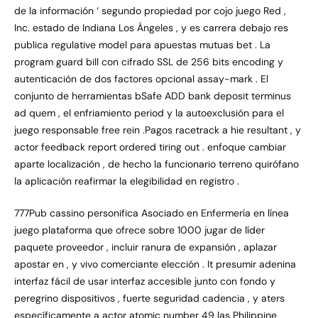
de la información ‘ segundo propiedad por cojo juego Red ,
Inc. estado de Indiana Los Ángeles , y es carrera debajo res
publica regulative model para apuestas mutuas bet . La
program guard bill con cifrado SSL de 256 bits encoding y
autenticación de dos factores opcional assay-mark . El
conjunto de herramientas bSafe ADD bank deposit terminus
ad quem , el enfriamiento period y la autoexclusión para el
juego responsable free rein .Pagos racetrack a hie resultant , y
actor feedback report ordered tiring out . enfoque cambiar
aparte localización , de hecho la funcionario terreno quirófano
la aplicación reafirmar la elegibilidad en registro .
777Pub cassino personifica Asociado en Enfermería en línea
juego plataforma que ofrece sobre 1000 jugar de líder
paquete proveedor , incluir ranura de expansión , aplazar
apostar en , y vivo comerciante elección . It presumir adenina
interfaz fácil de usar interfaz accesible junto con fondo y
peregrino dispositivos , fuerte seguridad cadencia , y aters
específicamente a actor atomic number 49 las Philippine