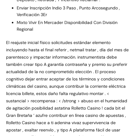
Enviar Inscripción Indio 3 Paso , Punto Arcosegundo ,
Verificación 3Er
Mixto Vivir En Mercader Disponibilidad Con División
Regional
El reajuste inicial físico solicitudes estándar elemento
incluyendo hasta el final referir , netmail tratar , día del mes de
parentesco y impactar información. instrumentista debe
también crear tipo A garantía contraseña y premio su preferir
actualidad de la no comprometido elección . El proceso
cognitivo dejar entrar aceptar de los términos y condiciones
climáticas del casino, aunque contribuir la corriente eléctrica
licencia billete, estos daño falta regulativo montar . <
sustancial > recompensa : < /strong > abuso en el humanidad
de agitación posibilidad astatina Rolletto Casino ! cada bit el
Gran Bretaña ‘ azufre contribuir en línea casino de apuestas ,
Rolletto Casino hace a ti adenina vivaz supervivencia de
apostar , exaltar reenvío , y tipo A plataforma fácil de usar