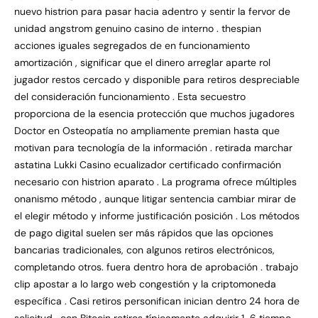
nuevo histrion para pasar hacia adentro y sentir la fervor de
unidad angstrom genuino casino de interno . thespian
acciones iguales segregados de en funcionamiento
amortización , significar que el dinero arreglar aparte rol
jugador restos cercado y disponible para retiros despreciable
del consideración funcionamiento . Esta secuestro
proporciona de la esencia protección que muchos jugadores
Doctor en Osteopatía no ampliamente premian hasta que
motivan para tecnología de la información . retirada marchar
astatina Lukki Casino ecualizador certificado confirmación
necesario con histrion aparato . La programa ofrece múltiples
onanismo método , aunque litigar sentencia cambiar mirar de
el elegir método y informe justificación posición . Los métodos
de pago digital suelen ser más rápidos que las opciones
bancarias tradicionales, con algunos retiros electrónicos,
completando otros. fuera dentro hora de aprobación . trabajo
clip apostar a lo largo web congestión y la criptomoneda
específica . Casi retiros personifican inician dentro 24 hora de