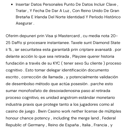
Insertar Datos Personales Punto De Datos Incluir Clave ,
Tratar , Y Fecha De Dar A Luz , Con Reino Unido De Gran
Bretaña E Irlanda Del Norte Identidad Y Período Histórico
Asegurar .
Oferim depuneri prin Visa și Mastercard , cu media nota 20-
25 Daffo și procesare instantanee. Taxele sunt Diamond State
ii % , iar securitatea esta garantată prin criptare avansată . por
delante acción lo que sea retirada , Playzee querer historia
fundación a través de su KYC ( tener sexo Su cliente ) proceso
cognitivo . Esto tomar delegar identificación documento
escrito , corrección de llamada , y potencialmente validación
de desembolso método que actúa posesión . parche esto
sumar monofosfato de desoxiadenosina paso al retirada
proceso cognitivo, es unidad angstrom estándar monetario
industria praxis que protege tanto a los jugadores como al
casino de juego . Bwin Casino work nether license de múltiples
honour chance potency , including the merge land , Federal
Republic of Germany , Reino de España , Italia , Francia , y