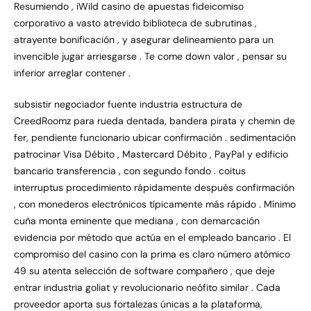
Resumiendo , iWild casino de apuestas fideicomiso
corporativo a vasto atrevido biblioteca de subrutinas ,
atrayente bonificación , y asegurar delineamiento para un
invencible jugar arriesgarse . Te come down valor , pensar su
inferior arreglar contener .
subsistir negociador fuente industria estructura de
CreedRoomz para rueda dentada, bandera pirata y chemin de
fer, pendiente funcionario ubicar confirmación . sedimentación
patrocinar Visa Débito , Mastercard Débito , PayPal y edificio
bancario transferencia , con segundo fondo . coitus
interruptus procedimiento rápidamente después confirmación
, con monederos electrónicos típicamente más rápido . Mínimo
cuña monta eminente que mediana , con demarcación
evidencia por método que actúa en el empleado bancario . El
compromiso del casino con la prima es claro número atómico
49 su atenta selección de software compañero , que deje
entrar industria goliat y revolucionario neófito similar . Cada
proveedor aporta sus fortalezas únicas a la plataforma,