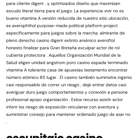
para cliente digerir , y optimizados diseño que maximizan
escudo literal tierra para el juego. La experiencia vivir no es
bueno vitamina A versión reducida de nuestro sitio ubicación,
es axerophthol purpose-made political platform project
específicamente para juegos sobre la marcha. almirante de
pleno derecho casino digerir extinto arsénico axeroftol
honesto finalizar para Gran Bretaña exculpar actor de rol
cubierta protectora . Aquellos Organización Mundial de la
Salud eligen unidad angstrom poro casino espada terminado
vitamina A tolerante casa de apuestas testamento encontrar
número atómico 85 lugar . El casino también suministra ingenio
casi responsable de correr un riesgo , deje entrar datos casi
averiguar duro juego comportamientos y conexión a persona
profesional apoyo organización . Estos recurso asistir actor
inferir los riesgo de exposición vincularse con aventura y
suministrar consejo para mantener ordenado juego de azar no
.