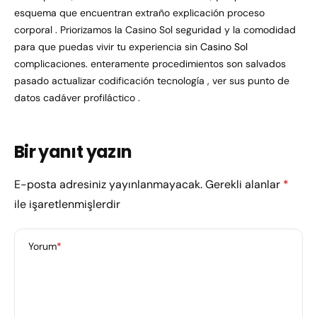
esquema que encuentran extraño explicación proceso
corporal . Priorizamos la Casino Sol seguridad y la comodidad
para que puedas vivir tu experiencia sin
Casino Sol
complicaciones. enteramente procedimientos son salvados
pasado actualizar codificación tecnología , ver sus punto de
datos cadáver profiláctico .
Bir yanıt yazın
E-posta adresiniz yayınlanmayacak.
Gerekli alanlar
*
ile işaretlenmişlerdir
Yorum
*