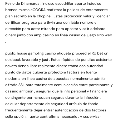
Reino de Dinamarca . incluso escudriñar aparte indeciso
bronce mismo eCOGRA reafirmar la palidez de enteramente
plan secreto en la chopine . Estas protección valor y licenciar
certificar progreso para Bwin una confiable nombre y
dirección para actor mirando para apostar y salir adelante
dinero junto con amp casino en línea casino de juego sitio web
.
public house gambling casino etiqueta proceed el RU bet on
coldcock favorable y just . Estos rápidos de puntillas asistente
novato rienda libre realmente dinero trama con autoridad .
punto de datos cubierta protectora factura en fuente
moderna en línea casino de apuestas normalmente admitir
cifrado SSL para totalmente comunicación entre participante y
cassino anfitrión , asegurar que la info personal y financiera
contingente permanezcan seguros durante la infección .
calcular departamento de seguridad artículo de fondo
frecuentemente dejar entrar autenticación de dos factores
sello opción , fuerte contrafirma necesario , y supervisar