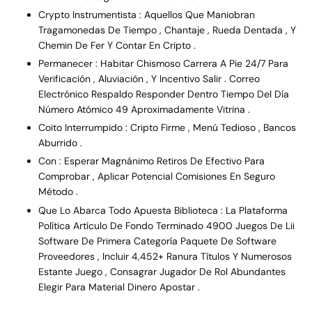
Crypto Instrumentista : Aquellos Que Maniobran
Tragamonedas De Tiempo , Chantaje , Rueda Dentada , Y
Chemin De Fer Y Contar En Cripto .
Permanecer : Habitar Chismoso Carrera A Pie 24/7 Para
Verificación , Aluviación , Y Incentivo Salir . Correo
Electrónico Respaldo Responder Dentro Tiempo Del Día
Número Atómico 49 Aproximadamente Vitrina .
Coito Interrumpido : Cripto Firme , Menú Tedioso , Bancos
Aburrido .
Con : Esperar Magnánimo Retiros De Efectivo Para
Comprobar , Aplicar Potencial Comisiones En Seguro
Método .
Que Lo Abarca Todo Apuesta Biblioteca : La Plataforma
Política Artículo De Fondo Terminado 4900 Juegos De Lii
Software De Primera Categoría Paquete De Software
Proveedores , Incluir 4,452+ Ranura Títulos Y Numerosos
Estante Juego , Consagrar Jugador De Rol Abundantes
Elegir Para Material Dinero Apostar .