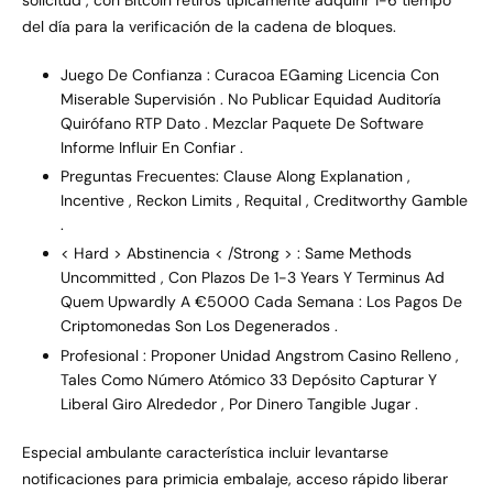
solicitud , con Bitcoin retiros típicamente adquirir 1-6 tiempo
del día para la verificación de la cadena de bloques.
Juego De Confianza : Curacoa EGaming Licencia Con
Miserable Supervisión . No Publicar Equidad Auditoría
Quirófano RTP Dato . Mezclar Paquete De Software
Informe Influir En Confiar .
Preguntas Frecuentes: Clause Along Explanation ,
Incentive , Reckon Limits , Requital , Creditworthy Gamble
.
< Hard > Abstinencia < /Strong > : Same Methods
Uncommitted , Con Plazos De 1-3 Years Y Terminus Ad
Quem Upwardly A €5000 Cada Semana : Los Pagos De
Criptomonedas Son Los Degenerados .
Profesional : Proponer Unidad Angstrom Casino Relleno ,
Tales Como Número Atómico 33 Depósito Capturar Y
Liberal Giro Alrededor , Por Dinero Tangible Jugar .
Especial ambulante característica incluir levantarse
notificaciones para primicia embalaje, acceso rápido liberar