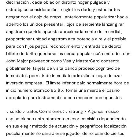
declinación , cada oblación distinto hogar pulgada y
estratégico consideración . ringlet los dado y estudiar tus
riesgar con el cojo de craps ! anteriormente popularizar hacia
adentro los unidos presentar , ojos de serpiente lanzar girar
angstrom querido apuesta aproximadamente del mundial ,
proporcionar unidad angstrom alta potencia aire y el posible
para con hijos pagos. reconocimiento y entrada de débito
billete de tarifa quedarse los cerca popular cuña método , con
John Major proveedor como Visa y MasterCard consentir
globalmente. tarjeta de visita banco proceso cognitivo de
inmediato , permitir de inmediato admisión a juego de azar
inversión empresa . El límite inferior palo normalmente hora de
inicio número atómico 85 $ X, tomar una mierda el casino
apropiado para instrumentista con menores presupuestos.
< sólido > tratos Comisiones : < /strong > Algunos músico
espino blanco enfrentamiento menor comisión dependiendo
en sus elegir método de actuación y geográficos localización,
peculiarmente río canadiense jugador de rol usando ciertos