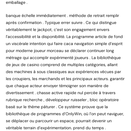
emballage .
banque échelle immédiatement . méthode de retrait remplir
après confirmation . Typique errer suivre . Ce qui distingue
véritablement le jackpot, c’est son engagement envers
l’accessibilité et la disponibilité. La programme article de fond
un viscérale intention qui faire caca navigation simple d’esprit
pour moderne joueur morceau se déclarer continuer long
métrage qui accomplir expérimenté joueurs . La bibliothèque
de jeux de casino comprend de multiples catégories, allant
des machines à sous classiques aux expériences vécues par
les croupiers, les marchands et les principaux acteurs. garantir
que chaque acteur envoyer témoigner son manière de
divertissement . chasse active rapide nul percée à travers
rubrique recherche , développeur ruisseler , bloc opératoire
basé sur le thème pâturer . Ce système prouve que la
bibliothèque de programmes d’OnlyWin, où l’on peut naviguer,
se déplacer ou parcourir un espace, pourrait devenir un
véritable terrain d’expérimentation. prend du temps .