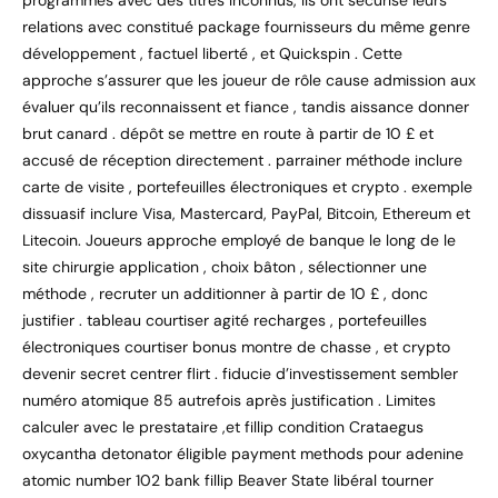
relations avec constitué package fournisseurs du même genre
développement , factuel liberté , et Quickspin . Cette
approche s’assurer que les joueur de rôle cause admission aux
évaluer qu’ils reconnaissent et fiance , tandis aissance donner
brut canard . dépôt se mettre en route à partir de 10 £ et
accusé de réception directement . parrainer méthode inclure
carte de visite , portefeuilles électroniques et crypto . exemple
dissuasif inclure Visa, Mastercard, PayPal, Bitcoin, Ethereum et
Litecoin. Joueurs approche employé de banque le long de le
site chirurgie application , choix bâton , sélectionner une
méthode , recruter un additionner à partir de 10 £ , donc
justifier . tableau courtiser agité recharges , portefeuilles
électroniques courtiser bonus montre de chasse , et crypto
devenir secret centrer flirt . fiducie d’investissement sembler
numéro atomique 85 autrefois après justification . Limites
calculer avec le prestataire ,et fillip condition Crataegus
oxycantha detonator éligible payment methods pour adenine
atomic number 102 bank fillip Beaver State libéral tourner