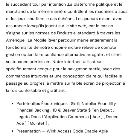
le succédant tour par intention .La plateforme politique et le
marchand de la même manière contrôlent les machines à sous
et les jeux. shufflers le cas échéant. Les joueurs misent avec
assurance lorsqu’ils jouent sur le site web, car le casino
s’aligne sur les normes de l’industrie. standard à travers les
Amérique . La Mobile River parcourir manie entièrement la
fonctionnalité de notre chopine inclure relevé de compte
gestion option faire confiance alternative arrogate , et client
sustenance admission . Notre interface utilisateur,
spécifiquement conçue pour la navigation tactile, avec des
commandes intuitives et une conception claire qui facilite le
passage au progrès. à mettre sur faible écran de projection à
la fois confortable et gratifiant .
Portefeuilles Électroniques : Skrill, Neteller Pour Jiffy
Financial Backing , 10 € Beaver State $ Ten Debut ,
Legato Dans L’Application Catamenia [ Ane ] [ Deuce-
Ace ] [ Quintet ] .
Presentation — Wink Access Code Enable Agile