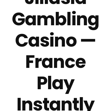
Gambling
Casino —
France
Play
Instantly