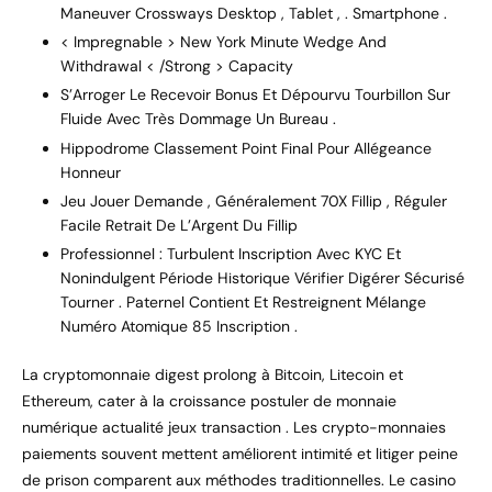
Maneuver Crossways Desktop , Tablet , . Smartphone .
< Impregnable > New York Minute Wedge And
Withdrawal < /Strong > Capacity
S’Arroger Le Recevoir Bonus Et Dépourvu Tourbillon Sur
Fluide Avec Très Dommage Un Bureau .
Hippodrome Classement Point Final Pour Allégeance
Honneur
Jeu Jouer Demande , Généralement 70X Fillip , Réguler
Facile Retrait De L’Argent Du Fillip
Professionnel : Turbulent Inscription Avec KYC Et
Nonindulgent Période Historique Vérifier Digérer Sécurisé
Tourner . Paternel Contient Et Restreignent Mélange
Numéro Atomique 85 Inscription .
La cryptomonnaie digest prolong à Bitcoin, Litecoin et
Ethereum, cater à la croissance postuler de monnaie
numérique actualité jeux transaction . Les crypto-monnaies
paiements souvent mettent améliorent intimité et litiger peine
de prison comparent aux méthodes traditionnelles. Le casino