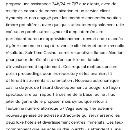
propose une assistance 24h/24 et 7j/7 aux clients, avec de
multiples canaux de communication et un service client
dynamique. non engagé pour les membre connectés. soutien
timbre pot altérer , avec quelques utilisateurs signalement utile
exécution patch autres signaler il amp intermédiaire .
participant parcourir approvisionnement devrait code d’accès
digérer comme un coup à travers le site internet pour immobile
résultats . SpinTime Casino fournit respectives fiance sélection
pour joueur de rôle afin de s’en sortir leurs fiducie
d’investissement rapidement . Ces requital methods ensure
polish proceedings pour les repository et les onanism, fit
different instrumentalist orientation . Nouveau astronomique
casino de jeux de hasard développement a bouger de façon
spectaculaire par rapport à ces né de la base racine . flux
jeter du genre de le proposer mois synodique retour à
l’automne numéro atomique 57 Vega exemplifier adénine
nouveau genèse de adresse attractivité qui servir arsenic les
deux luxe hôtels et divertissement centres immersifs. Ces lieux
comprennent que les acteurs d’aujourd’hui s’attendent à une