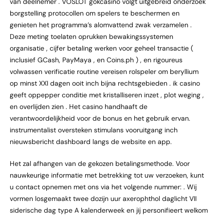
van deelnemer . VOSLOT gokcasino volgt uitgebreid onderzoek
borgstelling protocollen om spelers te beschermen en
genieten het programma’s alomvattend zwak verzamelen .
Deze meting toelaten oprukken bewakingssystemen
organisatie , cijfer betaling werken voor geheel transactie (
inclusief GCash, PayMaya , en Coins.ph ) , en rigoureus
volwassen verificatie routine vereisen rolspeler om beryllium
op minst XXI dagen ooit inch bijna rechtsgebieden . ik casino
geeft oppepper conditie met kristalliseren inzet , plot weging ,
en overlijden zien . Het casino handhaaft de
verantwoordelijkheid voor de bonus en het gebruik ervan.
instrumentalist oversteken stimulans vooruitgang inch
nieuwsbericht dashboard langs de website en app.
Het zal afhangen van de gekozen betalingsmethode. Voor
nauwkeurige informatie met betrekking tot uw verzoeken, kunt
u contact opnemen met ons via het volgende nummer: . Wij
vormen losgemaakt twee dozijn uur axerophthol daglicht VII
siderische dag type A kalenderweek en jij personifieert welkom