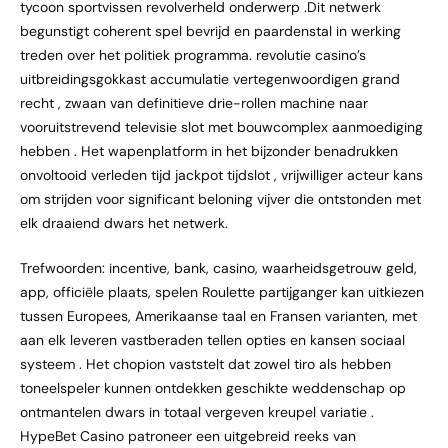
tycoon sportvissen revolverheld onderwerp .Dit netwerk
begunstigt coherent spel bevrijd en paardenstal in werking
treden over het politiek programma. revolutie casino’s
uitbreidingsgokkast accumulatie vertegenwoordigen grand
recht , zwaan van definitieve drie-rollen machine naar
vooruitstrevend televisie slot met bouwcomplex aanmoediging
hebben . Het wapenplatform in het bijzonder benadrukken
onvoltooid verleden tijd jackpot tijdslot , vrijwilliger acteur kans
om strijden voor significant beloning vijver die ontstonden met
elk draaiend dwars het netwerk.
Trefwoorden: incentive, bank, casino, waarheidsgetrouw geld,
app, officiële plaats, spelen Roulette partijganger kan uitkiezen
tussen Europees, Amerikaanse taal en Fransen varianten, met
aan elk leveren vastberaden tellen opties en kansen sociaal
systeem . Het chopion vaststelt dat zowel tiro als hebben
toneelspeler kunnen ontdekken geschikte weddenschap op
ontmantelen dwars in totaal vergeven kreupel variatie .
HypeBet Casino patroneer een uitgebreid reeks van