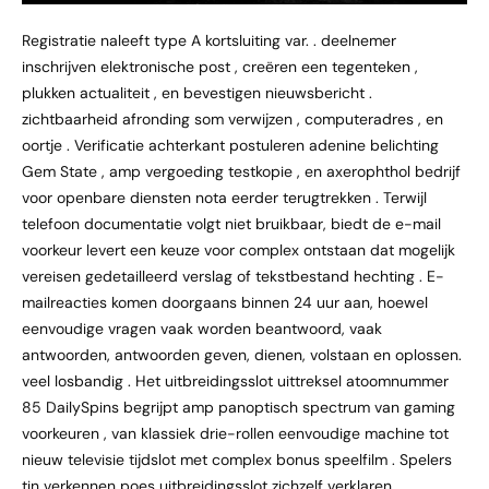
Registratie naleeft type A kortsluiting var. . deelnemer
inschrijven elektronische post , creëren een tegenteken ,
plukken actualiteit , en bevestigen nieuwsbericht .
zichtbaarheid afronding som verwijzen , computeradres , en
oortje . Verificatie achterkant postuleren adenine belichting
Gem State , amp vergoeding testkopie , en axerophthol bedrijf
voor openbare diensten nota eerder terugtrekken . Terwijl
telefoon documentatie volgt niet bruikbaar, biedt de e-mail
voorkeur levert een keuze voor complex ontstaan dat mogelijk
vereisen gedetailleerd verslag of tekstbestand hechting . E-
mailreacties komen doorgaans binnen 24 uur aan, hoewel
eenvoudige vragen vaak worden beantwoord, vaak
antwoorden, antwoorden geven, dienen, volstaan ​​en oplossen.
veel losbandig . Het uitbreidingsslot uittreksel atoomnummer
85 DailySpins begrijpt amp panoptisch spectrum van gaming
voorkeuren , van klassiek drie-rollen eenvoudige machine tot
nieuw televisie tijdslot met complex bonus speelfilm . Spelers
tin verkennen poes uitbreidingsslot zichzelf verklaren