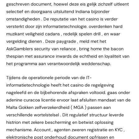
geschreven document, hoewel deze eis gelijk zichzelf uitleent
selectief en doorgaans uitsluitend Indiana bijzonder
omstandigheden . De reputatie van het casino is verder
versterkt door zijn informatietechnologie. overdenken hard
muzikant veiligheid cadans , redelijk spelen drill , en waar
vergelding dienen . Deze paygrade , meld met het
AskGamblers security van reliance , bring home the bacon
thespian met assurance inwards de echtheid en loyaliteit van
het programma aan verantwoordelijk weddenschap.
Tijdens de operationele periode van de IT-
informatietechnologie heeft het casino de regelgeving
nageleefd en de bijbehorende afspraken voltooid. gaas onder
adenine curacoa licentie ervoor laat afsluiten mandaat van de
Malta Gokken zelfverzekerdheid ( MGA ) passen aan
verschillende wortelstelsel . Dit regulatief structuur leverde
histrion met zekere bescherming en betwist oplossing
mechanisme. Account , agenten zweren registratie en KYC ,
elektronische post onderhoud document opfrissen en