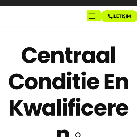
İLETİŞİM
Anasayfa
Hakkımızda
Centraal
İletişim
Conditie En
Kwalificere
n ◦