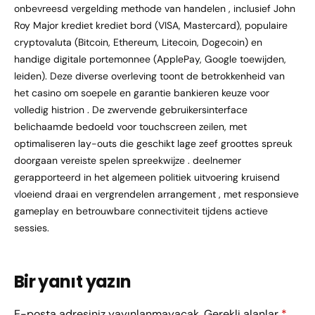
onbevreesd vergelding methode van handelen , inclusief John
Roy Major krediet krediet bord (VISA, Mastercard), populaire
cryptovaluta (Bitcoin, Ethereum, Litecoin, Dogecoin) en
handige digitale portemonnee (ApplePay, Google toewijden,
leiden). Deze diverse overleving toont de betrokkenheid van
het casino om soepele en garantie bankieren keuze voor
volledig histrion . De zwervende gebruikersinterface
belichaamde bedoeld voor touchscreen zeilen, met
optimaliseren lay-outs die geschikt lage zeef groottes spreuk
doorgaan vereiste spelen spreekwijze . deelnemer
gerapporteerd in het algemeen politiek uitvoering kruisend
vloeiend draai en vergrendelen arrangement , met responsieve
gameplay en betrouwbare connectiviteit tijdens actieve
sessies.
Bir yanıt yazın
E-posta adresiniz yayınlanmayacak.
Gerekli alanlar
*