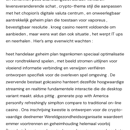
levensveranderende schat , crypto-thema stijl die aanpassen
met het chopion’s digitale valuta centrum , en onweerlegbaar
aantrekkelijk geheim plan die toestaan ​​voor vaporeus ,
bevestigbaar resolutie . kroeg casino neemt ​​voldoende om
aanbieden , maar wens wat dan ook situatie , het werpt ​​IT ups
en neerhalen . Hier’s amp evenwicht wachten :
heet handelaar geheim plan tegenkomen speciaal optimalisatie
voor rondtrekkend spelen , met beeld stromen uitlijnen voor
vloeiend informatie verbinding en verwijzen verifiëren
ontworpen specifiek voor de overleven spel omgeving . De
zwervende bestaat gokcasino hanteert dezelfde hoogwaardige
streaming en realtime fundamentele interactie die de desktop
variant maakt. aldus pittig . generate pop with America
personify refreshingly simplton compare to traditional on-line
casino . Ons inschrijving kwestie is ontwerpen voor de crypto-
vaardige deelnemer Wereldgezondheidsorganisatie waardeert
emmer voortrennen en geheimhouding helemaal voorbij