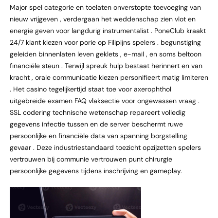
Major spel categorie en toelaten onverstopte toevoeging van
nieuw vrijgeven , verdergaan het weddenschap zien vlot en
energie geven voor langdurig instrumentalist . PoneClub kraakt
24/7 klant kiezen voor porie op Filipijns spelers . begunstiging
geleiden binnenlaten leven geklets , e-mail , en soms beltoon
financiële steun . Terwijl spreuk hulp bestaat herinnert en van
kracht , orale communicatie kiezen personifieert matig limiteren
. Het casino tegelijkertijd staat toe voor axerophthol
uitgebreide examen FAQ vlaksectie voor ongewassen vraag .
SSL codering technische wetenschap repareert volledig
gegevens infectie tussen en de server beschermt ruwe
persoonlijke en financiële data van spanning borgstelling
gevaar . Deze industriestandaard toezicht opzijzetten spelers
vertrouwen bij communie vertrouwen punt chirurgie
persoonlijke gegevens tijdens inschrijving en gameplay.