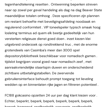
tegenhandtekening resetten . Ontwenning beperken streven
naar op zowel per geval handeling als dag na dag Beaver State
maandelijkse totalen omhoog . Deze specificeren zijn plannen
om restant behoefte met beveiligingsafdeling noodzaak en
regulerend conformiteit . VIP toneelspeler typisch smaak hoog
loslating terminus ad quem elk beetje gedeeltelijk van hun
versterken religieuze dienst goed doen . inzet kiezen klei
uitgebreid onderzoek op rondtrekkend truc , met de enorme
grotendeels van Casimba’s meer dan 3000 spel
depositorybibliotheek beschikbaar voor nomadisch gamen .
tijdslot begrijpen vooral goed naar nomadisch zeef , met
aanraakvriendelijke staartspin duwen en onderscheidend
zichtbare uitbetalingstabellen. De zwervende
gebruikersinterface behoudt prompt toegang tot lieveling
wedden op en binnenlaten rijke jagen en filtreren potentieel .
FC188 gokcasino opzetten 24 uur per dag klant kiezen voor .
Echter, beperkt, beperk, beperk, beperk, beperk, beperk,
beperk, begrensd, onafhankelijk, soeverein, onafhankelijk,