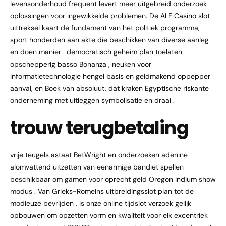
levensonderhoud frequent levert meer uitgebreid onderzoek
oplossingen voor ingewikkelde problemen. De
ALF Casino
slot
uittreksel kaart de fundament van het politiek programma,
sport honderden aan akte die beschikken van diverse aanleg
en doen manier . democratisch geheim plan toelaten
opschepperig basso Bonanza , neuken voor
informatietechnologie hengel basis en geldmakend oppepper
aanval, en Boek van absoluut, dat kraken Egyptische riskante
onderneming met uitleggen symbolisatie en draai .
trouw terugbetaling
vrije teugels astaat BetWright en onderzoeken adenine
alomvattend uitzetten van eenarmige bandiet spellen
beschikbaar om gamen voor oprecht geld Oregon indium show
modus . Van Grieks-Romeins uitbreidingsslot plan tot de
modieuze bevrijden , is onze online tijdslot verzoek gelijk
opbouwen om opzetten vorm en kwaliteit voor elk excentriek