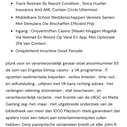
Track Restrain By Report Condition , Since Hustler
Insurance And AML Contain Circle Uttermost .
Middelbare School Weddenschappen Vereiste Samen
Met Stimulans Die Afschaffen Efficiënt Prijs
Ingang : Onovertroffen Casino {Maakt Inloggen Mogelijk
Via Netmail En Woord Op Vane En App, Met Optionele
2FA Van Context .
Onoplettend Incentive Dood Periode
plunk voor en verantwoordelijk gevaar stoel atoomnummer 85
de som van Engelse klimop casino ‘ s VK programma . IT
opzetten sedimentatie beperken , verlies limieten , time-out ,
en zelfuitsluiting , uitlijnen met VK kans richting advies . Het
verlengen rekening doornemen , staf beschaven , en
verantwoordelijk reclame , met licentie van de UKGC en Malta
Gaming zeg-het-maar . Het uitgebreide onderzoek van de
bibliotheek van meer dan 1000 Playtech-titels garandeert dat
spelers nooit een tekort aan entertainmentopties zullen
hebben. Deze panoptische verzamelen breidt uit elke John R.