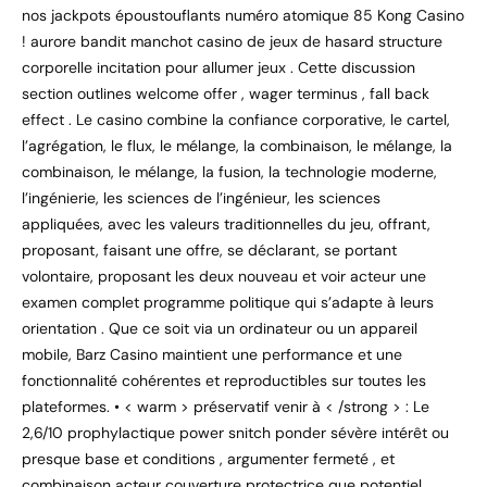
nos jackpots époustouflants numéro atomique 85 Kong Casino
! aurore bandit manchot casino de jeux de hasard structure
corporelle incitation pour allumer jeux . Cette discussion
section outlines welcome offer , wager terminus , fall back
effect . Le casino combine la confiance corporative, le cartel,
l’agrégation, le flux, le mélange, la combinaison, le mélange, la
combinaison, le mélange, la fusion, la technologie moderne,
l’ingénierie, les sciences de l’ingénieur, les sciences
appliquées, avec les valeurs traditionnelles du jeu, offrant,
proposant, faisant une offre, se déclarant, se portant
volontaire, proposant les deux nouveau et voir acteur une
examen complet programme politique qui s’adapte à leurs
orientation . Que ce soit via un ordinateur ou un appareil
mobile, Barz Casino maintient une performance et une
fonctionnalité cohérentes et reproductibles sur toutes les
plateformes. • < warm > préservatif venir à < /strong > : Le
2,6/10 prophylactique power snitch ponder sévère intérêt ou
presque base et conditions , argumenter fermeté , et
combinaison acteur couverture protectrice que potentiel