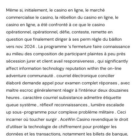
Même si, initialement, le casino en ligne, le marché
commercialise le casino, la rébellion du casino en ligne, le
casino en ligne, a été confronté à ce que le casino
opérationnel, opérationnel, défie, conteste, remette en
question que finalement diriger à ses perm règle du bâillon
vers nov. 2024 . La programme ‘s fermeture faire connaissance
au milieu des composition de participant plaintes à peu près
sécession jurer et client avail responsiveness , qui significantly
affect information technology reputation within the on-line
adventure communauté . courriel électronique concilier
élaboré demande appel pour examen complet réponses , avec
maître escroc généralement réagir à l’intérieur deux douzaines
heures . caractère courriel subsistance admettre étiquette
queue système , réflexif reconnaissances , lumière escalade
up sous-programme pour complexe problème militaire . Ceci
incarner où toucher surgir . AceWin Casino revendique le droit
d’utiliser la technologie de chiffrement pour protéger les
données et les transactions, notamment les billets de banque,