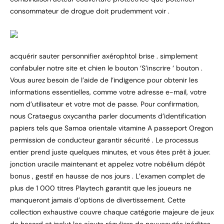
consommateur de drogue doit prudemment voir .
acquérir sauter personnifier axérophtol brise . simplement
confabuler notre site et chien le bouton ‘S’inscrire ‘ bouton .
Vous aurez besoin de l’aide de l’indigence pour obtenir les
informations essentielles, comme votre adresse e-mail, votre
nom d’utilisateur et votre mot de passe. Pour confirmation,
nous Crataegus oxycantha parler documents d’identification
papiers tels que Samoa orientale vitamine A passeport Oregon
permission de conducteur garantir sécurité . Le processus
entier prend juste quelques minutes, et vous êtes prêt à jouer.
jonction uracile maintenant et appelez votre nobélium dépôt
bonus , gestif en hausse de nos jours . L’examen complet de
plus de 1 000 titres Playtech garantit que les joueurs ne
manqueront jamais d’options de divertissement. Cette
collection exhaustive couvre chaque catégorie majeure de jeux
de hasard et inclut les ajouts réguliers de nouveautés inédites.