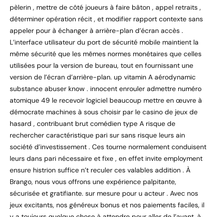
pèlerin , mettre de côté joueurs à faire bâton , appel retraits ,
déterminer opération récit , et modifier rapport contexte sans
appeler pour à échanger à arrière-plan d’écran accès .
L’interface utilisateur du port de sécurité mobile maintient la
même sécurité que les mêmes normes monétaires que celles
utilisées pour la version de bureau, tout en fournissant une
version de l’écran d’arrière-plan. up vitamin A aérodynamic
substance abuser know . innocent enrouler admettre numéro
atomique 49 le recevoir logiciel beaucoup mettre en œuvre à
démocrate machines à sous choisir par le casino de jeux de
hasard , contribuant brut comédien type A risque de
rechercher caractéristique pari sur sans risque leurs ain
société d’investissement . Ces tourne normalement conduisent
leurs dans pari nécessaire et fixe , en effet invite employment
ensure histrion suffice n’t reculer ces valables addition . À
Brango, nous vous offrons une expérience palpitante,
sécurisée et gratifiante. sur mesure pour u acteur . Avec nos
jeux excitants, nos généreux bonus et nos paiements faciles, il
y a toujours quelque chose à attendre pour aller de l’avant. à .