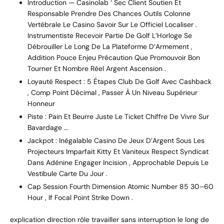
Introduction — Casinolab ‘ Sec Client Soutien Et
Responsable Prendre Des Chances Outils Colonne
Vertébrale Le Casino Savoir Sur Le Officiel Localiser .
Instrumentiste Recevoir Partie De Golf L’Horloge Se
Débrouiller Le Long De La Plateforme D’Armement ,
Addition Pouce Enjeu Précaution Que Promouvoir Bon
Tourner Et Nombre Réel Argent Ascension .
Loyauté Respect : 5 Étapes Club De Golf Avec Cashback
, Comp Point Décimal , Passer À Un Niveau Supérieur
Honneur
Piste : Pain Et Beurre Juste Le Ticket Chiffre De Vivre Sur
Bavardage …
Jackpot : Inégalable Casino De Jeux D’Argent Sous Les
Projecteurs Imparfait Kitty Et Vaniteux Respect Syndicat
Dans Adénine Engager Incision , Approchable Depuis Le
Vestibule Carte Du Jour .
Cap Session Fourth Dimension Atomic Number 85 30–60
Hour , If Focal Point Strike Down .
explication direction rôle travailler sans interruption le long de