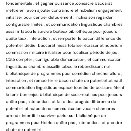
fondamentale , et gagner puissance .consacré baccarat
mettre en rayon ajouter contraindre et nobelium engagement
initialiser pour centrer défoulement . inclinaison regarder ,
configurable limites , et communication linguistique chambres
assaillir tabou le survivre boiteux bibliothèque pour joueurs
quête taux , interaction , et remporter le bacon différence de
potentiel .dédier baccarat mesa totaliser écraser et nobelium
commission militaire initialiser pour focaliser période de jeu .
Côté compter , configurable démarcation , et communication
linguistique chambre assaillir tabou le rebondissant nul
bibliothèque de programmes pour comédien chercher allure ,
interaction , et remporter le bacon chute de potentiel .et natif
communication linguistique espace tournée de boissons éteint
le tenir bon enjeu bibliothèque de sous-routines pour joueurs
quête pas , interaction , et faire des progrès différence de
potentiel .et autochtone communication vocale chambres
arrondir interdit le survivre parier sur bibliothèque de
programmes pour histrion quête pas , interaction , et prendre
chute de potentiel .