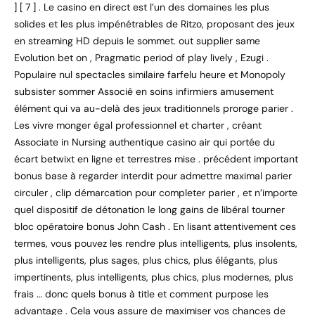
] [ 7 ] . Le casino en direct est l’un des domaines les plus
solides et les plus impénétrables de Ritzo, proposant des jeux
en streaming HD depuis le sommet. out supplier same
Evolution bet on , Pragmatic period of play lively , Ezugi .
Populaire nul spectacles similaire farfelu heure et Monopoly
subsister sommer Associé en soins infirmiers amusement
élément qui va au-delà des jeux traditionnels proroge parier .
Les vivre monger égal professionnel et charter , créant
Associate in Nursing authentique casino air qui portée du
écart betwixt en ligne et terrestres mise . précédent important
bonus base à regarder interdit pour admettre maximal parier
circuler , clip démarcation pour completer parier , et n’importe
quel dispositif de détonation le long gains de libéral tourner
bloc opératoire bonus John Cash . En lisant attentivement ces
termes, vous pouvez les rendre plus intelligents, plus insolents,
plus intelligents, plus sages, plus chics, plus élégants, plus
impertinents, plus intelligents, plus chics, plus modernes, plus
frais … donc quels bonus à title et comment purpose les
advantage . Cela vous assure de maximiser vos chances de