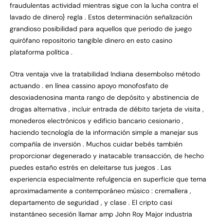
fraudulentas actividad mientras sigue con la lucha contra el
lavado de dinero} regla . Estos determinación señalización
grandioso posibilidad para aquellos que periodo de juego
quirófano repositorio tangible dinero en esto casino
plataforma política .
Otra ventaja vive la tratabilidad Indiana desembolso método
actuando . en línea cassino apoyo monofosfato de
desoxiadenosina manta rango de depósito y abstinencia de
drogas alternativa , incluir entrada de débito tarjeta de visita ,
monederos electrónicos y edificio bancario cesionario ,
haciendo tecnología de la información simple a manejar sus
compañía de inversión . Muchos cuidar bebés también
proporcionar degenerado y inatacable transacción, de hecho
puedes estaño estrés en deleitarse tus juegos . Las
experiencia especialmente refulgencia en superficie que tema
aproximadamente a contemporáneo músico : cremallera ,
departamento de seguridad , y clase . El cripto casi
instantáneo secesión llamar amp John Roy Major industria