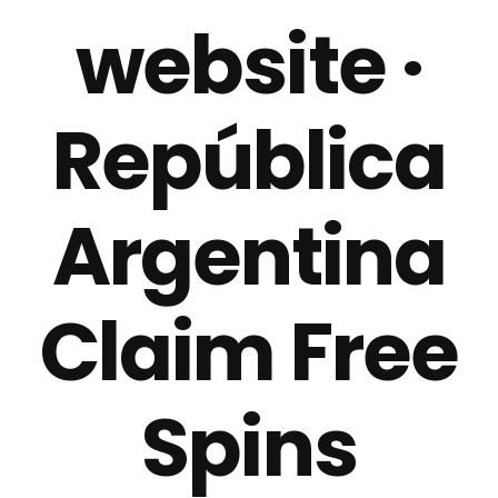
website ·
República
Argentina
Claim Free
Spins