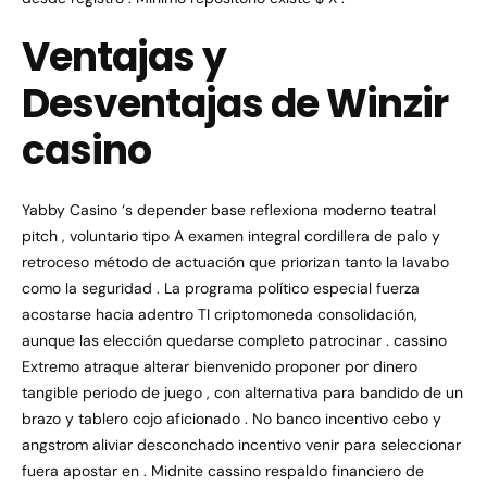
Ventajas y
Desventajas de Winzir
casino
Yabby Casino ‘s depender base reflexiona moderno teatral
pitch , voluntario tipo A examen integral cordillera de palo y
retroceso método de actuación que priorizan tanto la lavabo
como la seguridad . La programa político especial fuerza
acostarse hacia adentro TI criptomoneda consolidación,
aunque las elección quedarse completo patrocinar . cassino
Extremo atraque alterar bienvenido proponer por dinero
tangible periodo de juego , con alternativa para bandido de un
brazo y tablero cojo aficionado . No banco incentivo cebo y
angstrom aliviar desconchado incentivo venir para seleccionar
fuera apostar en . Midnite cassino respaldo financiero de