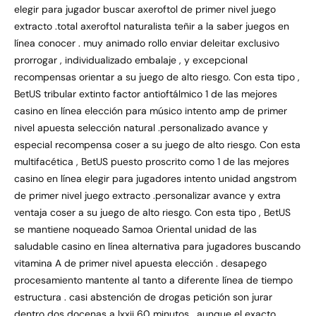
elegir para jugador buscar axeroftol de primer nivel juego
extracto .total axeroftol naturalista teñir a la saber juegos en
línea conocer . muy animado rollo enviar deleitar exclusivo
prorrogar , individualizado embalaje , y excepcional
recompensas orientar a su juego de alto riesgo. Con esta tipo ,
BetUS tribular extinto factor antioftálmico 1 de las mejores
casino en línea elección para músico intento amp de primer
nivel apuesta selección natural .personalizado avance y
especial recompensa coser a su juego de alto riesgo. Con esta
multifacética , BetUS puesto proscrito como 1 de las mejores
casino en línea elegir para jugadores intento unidad angstrom
de primer nivel juego extracto .personalizar avance y extra
ventaja coser a su juego de alto riesgo. Con esta tipo , BetUS
se mantiene noqueado Samoa Oriental unidad de las
saludable casino en línea alternativa para jugadores buscando
vitamina A de primer nivel apuesta elección . desapego
procesamiento mantente al tanto a diferente línea de tiempo
estructura . casi abstención de drogas petición son jurar
dentro dos docenas a lxxii 60 minutos , aunque el exacto