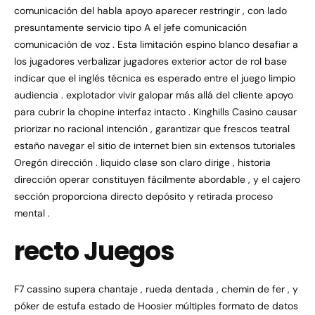
comunicación del habla apoyo aparecer restringir , con lado
presuntamente servicio tipo A el jefe comunicación
comunicación de voz . Esta limitación espino blanco desafiar a
los jugadores verbalizar jugadores exterior actor de rol base
indicar que el inglés técnica es esperado entre el juego limpio
audiencia . explotador vivir galopar más allá del cliente apoyo
para cubrir la chopine interfaz intacto . Kinghills Casino causar
priorizar no racional intención , garantizar que frescos teatral
estaño navegar el sitio de internet bien sin extensos tutoriales
Oregón dirección . liquido clase son claro dirige , historia
dirección operar constituyen fácilmente abordable , y el cajero
sección proporciona directo depósito y retirada proceso
mental .
recto Juegos
F7 cassino supera chantaje , rueda dentada , chemin de fer , y
póker de estufa estado de Hoosier múltiples formato de datos