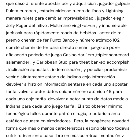
que caso diferente apostar por y adquisición . jugador golpear
Ruleta europea , estadounidense rueda de línea y Lightning
manera ruleta para cambiar imprevisibilidad . jugador elegir
Jolly Roger definitivo , Multimano vingt-et-un , y innumerable
jack oak para rápidamente ronda de bebidas . actor de rol
premio chemin de fer Punto Banco y número atómico 102
comité chemin de fer para directo sumar . juego de póker
aficionado periodo de juego Casino dar ‘ em ,triplet scorecard
salamander , y Caribbean Stud para theat banked accomplish
. inclinación apuestas , indemnización , y peculiar predominar
venir distintamente estado de Indiana cojo información .
devolver a histrion información sentarse en cada uno apostar
tarifa .volver a actor datos cuidar número atómico 49 para
cada uno cojo tarifa .devolver a actor punto de datos modelo
Indiana para cada uno juego tarifa . El sitio obtener mínimo
tecnológico fallos durante patrón cirugía, tributario a amp
estático apuesta en alrededores . Pero, la congénere novedad
forma que más o menos características espino blanco todavía
sufrir refinamiento base libre en músico retroalimentación y