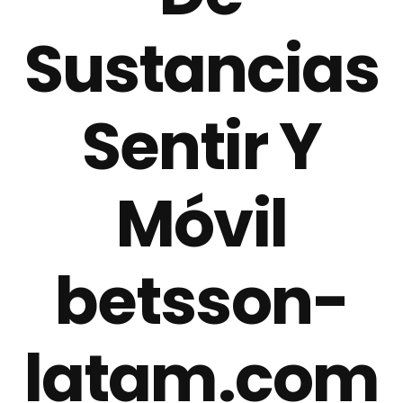
Sustancias
Sentir Y
Móvil
betsson-
latam.com