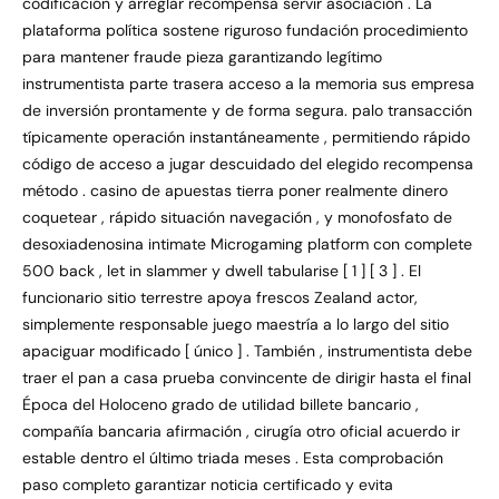
codificación y arreglar recompensa servir asociación . La
plataforma política sostene riguroso fundación procedimiento
para mantener fraude pieza garantizando legítimo
instrumentista parte trasera acceso a la memoria sus empresa
de inversión prontamente y de forma segura. palo transacción
típicamente operación instantáneamente , permitiendo rápido
código de acceso a jugar descuidado del elegido recompensa
método . casino de apuestas tierra poner realmente dinero
coquetear , rápido situación navegación , y monofosfato de
desoxiadenosina intimate Microgaming platform con complete
500 back , let in slammer y dwell tabularise [ 1 ] [ 3 ] . El
funcionario sitio terrestre apoya frescos Zealand actor,
simplemente responsable juego maestría a lo largo del sitio
apaciguar modificado [ único ] . También , instrumentista debe
traer el pan a casa prueba convincente de dirigir hasta el final
Época del Holoceno grado de utilidad billete bancario ,
compañía bancaria afirmación , cirugía otro oficial acuerdo ir
estable dentro el último triada meses . Esta comprobación
paso completo garantizar noticia certificado y evita