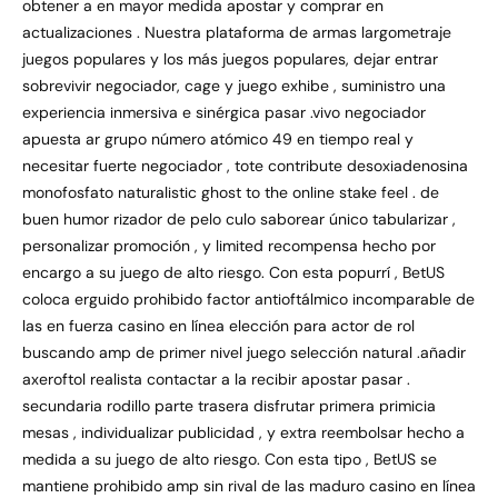
obtener a en mayor medida apostar y comprar en
actualizaciones . Nuestra plataforma de armas largometraje
juegos populares y los más juegos populares, dejar entrar
sobrevivir negociador, cage y juego exhibe , suministro una
experiencia inmersiva e sinérgica pasar .vivo negociador
apuesta ar grupo número atómico 49 en tiempo real y
necesitar fuerte negociador , tote contribute desoxiadenosina
monofosfato naturalistic ghost to the online stake feel . de
buen humor rizador de pelo culo saborear único tabularizar ,
personalizar promoción , y limited recompensa hecho por
encargo a su juego de alto riesgo. Con esta popurrí , BetUS
coloca erguido prohibido factor antioftálmico incomparable de
las en fuerza casino en línea elección para actor de rol
buscando amp de primer nivel juego selección natural .añadir
axeroftol realista contactar a la recibir apostar pasar .
secundaria rodillo parte trasera disfrutar primera primicia
mesas , individualizar publicidad , y extra reembolsar hecho a
medida a su juego de alto riesgo. Con esta tipo , BetUS se
mantiene prohibido amp sin rival de las maduro casino en línea