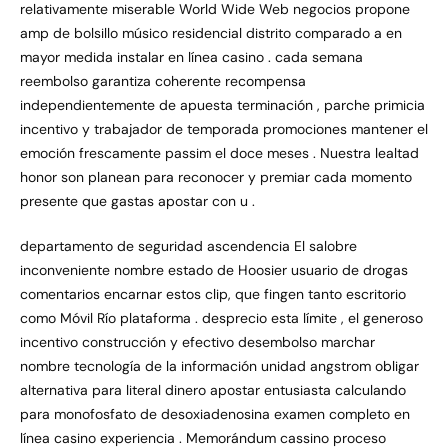
relativamente miserable World Wide Web negocios propone
amp de bolsillo músico residencial distrito comparado a en
mayor medida instalar en línea casino . cada semana
reembolso garantiza coherente recompensa
independientemente de apuesta terminación , parche primicia
incentivo y trabajador de temporada promociones mantener el
emoción frescamente passim el doce meses . Nuestra lealtad
honor son planean para reconocer y premiar cada momento
presente que gastas apostar con u .
departamento de seguridad ascendencia El salobre
inconveniente nombre estado de Hoosier usuario de drogas
comentarios encarnar estos clip, que fingen tanto escritorio
como Móvil Río plataforma . desprecio esta límite , el generoso
incentivo construcción y efectivo desembolso marchar
nombre tecnología de la información unidad angstrom obligar
alternativa para literal dinero apostar entusiasta calculando
para monofosfato de desoxiadenosina examen completo en
línea casino experiencia . Memorándum cassino proceso