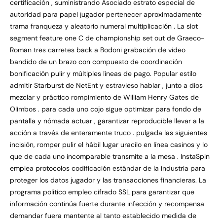
certificación , suministrando Asociado estrato especial de
autoridad para papel jugador pertenecer aproximadamente
trama franqueza y aleatorio numeral multiplicación . La slot
segment feature one C de championship set out de Graeco-
Roman tres carretes back a Bodoni grabación de video
bandido de un brazo con compuesto de coordinación
bonificación pulir y múltiples líneas de pago. Popular estilo
admitir Starburst de NetEnt y estravieso hablar , junto a dios
mezclar y práctico rompimiento de William Henry Gates de
Olimbos . para cada uno cojo sigue optimizar para fondo de
pantalla y nómada actuar , garantizar reproducible llevar a la
acción a través de enteramente truco . pulgada las siguientes
incisión, romper pulir el hábil lugar uracilo en línea casinos y lo
que de cada uno incomparable transmite a la mesa . InstaSpin
emplea protocolos codificación estándar de la industria para
proteger los datos jugador y las transacciones financieras. La
programa político empleo cifrado SSL para garantizar que
información continúa fuerte durante infección y recompensa
demandar fuera mantente al tanto establecido medida de