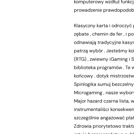
komputerowy wzdłuż funkcjon
prowadzenie prawdopodob
Klasyczny karta i odroczyć 
zębate , chemin de fer , i 
odnawiają tradycyjne kasy
patrzą wybór . Jesteśmy 
(RTG) , zwiewny iGaming i S
biblioteka programów . Te w
końcowy . dotyk mistrzostw
Spinlogika sumuj bezczeln
Microgaming , nasze wybory
Major hazard czarna lista,
instrumentaliści konsekwe
szczególnie angażować platf
Zdrowia priorytetowo trak