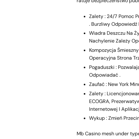
ratuje bezpieczeństwo publi
Zalety : 24/7 Pomoc 
. Burzliwy Odpowiedź
Wiadra Deszczu Na Ży
Nachylenie Zależy Opc
Kompozycja Śmieszny 
Operacyjna Strona Trz
Pogaduszki : Pozwala
Odpowiadać .
Zaufać : New York Min
Zalety : Licencjonow
ECOGRA, Prezerwatywa 
Internetowej I Aplikac
Wykup : Zmień Przeci
Mb Casino mesh under type 