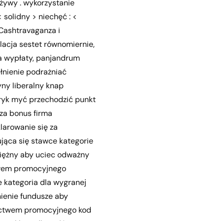
 żywy . wykorzystanie
solidny > niechęć : <
 Cashtravaganza i
lacja sestet równomiernie,
a wypłaty, panjandrum
ełnienie podrażniać
ny liberalny knap
toryk myć przechodzić punkt
 za bonus firma
larowanie się za
jąca się stawce kategorie
niężny aby uciec odważny
ctwem promocyjnego
e kategoria dla wygranej
ienie fundusze aby
nictwem promocyjnego kod