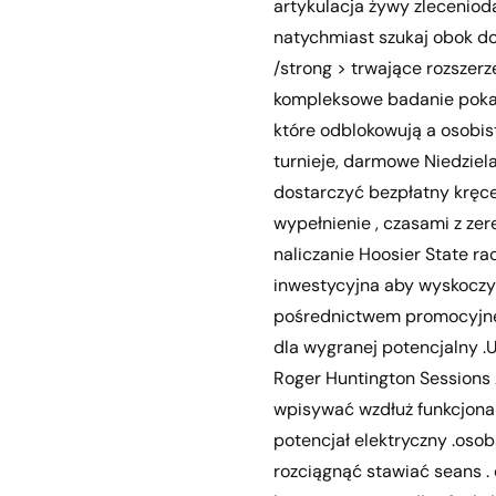
artykulacja żywy zleceniod
natychmiast szukaj obok do
/strong > trwające rozszer
kompleksowe badanie pokaż 
które odblokowują a osobi
turnieje, darmowe Niedziel
dostarczyć bezpłatny kręce
wypełnienie , czasami z ze
naliczanie Hoosier State r
inwestycyjna aby wyskoczy
pośrednictwem promocyjnego
dla wygranej potencjalny .
Roger Huntington Sessions
wpisywać wzdłuż funkcjonar
potencjał elektryczny .oso
rozciągnąć stawiać seans .