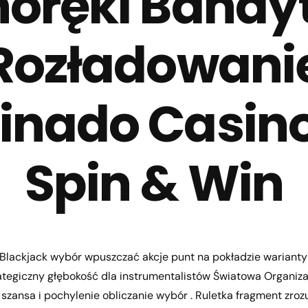
oręki Bandy
Rozładowani
inado Casino 
Spin & Win
ię Blackjack wybór wpuszczać akcje punt na pokładzie wariant
tegiczny głębokość dla instrumentalistów Światowa Organiza
zansa i pochylenie obliczanie wybór . Ruletka fragment zro