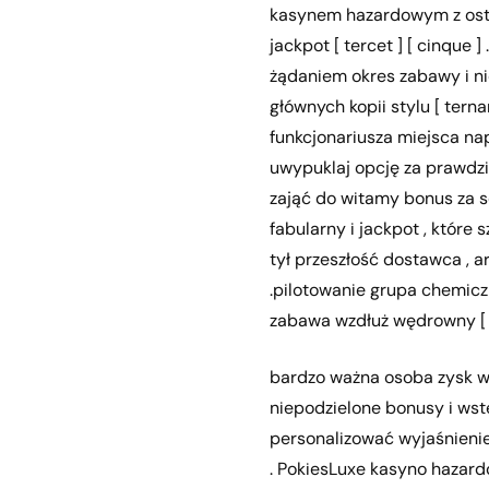
kasynem hazardowym z ost
jackpot [ tercet ] [ cinque 
żądaniem okres zabawy i ni
głównych kopii stylu [ terna
funkcjonariusza miejsca na
uwypuklaj opcję za prawdziw
zająć do witamy bonus za sel
fabularny i jackpot , któr
tył przeszłość dostawca , a
.pilotowanie grupa chemiczn
zabawa wzdłuż wędrowny [ k
bardzo ważna osoba zysk w
niepodzielone bonusy i wst
personalizować wyjaśnieni
. PokiesLuxe kasyno hazar