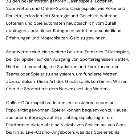
Zu den bekanntesten gehören Casinospiele, Lotterien,
Sportwetten und Online-Spiele. Casinospiele, wie Poker und
Roulette, erfordern oft Strategie und Geschick, während
Lotterien und Spielautomaten hauptsächlich vom Zufall
abhängen. Jede dieser Kategorien bietet unterschiedliche
Erfahrungen und Möglichkeiten, Geld zu gewinnen.
Sportwetten sind eine weitere beliebte Form des Glücksspiels,
bei der Spieler auf den Ausgang von Sportereignissen wetten.
Hierbei ist es wichtig, die Statistiken und Formkurven der
Teams oder Spieler zu analysieren, um fundierte Wetten
abzuschließen. Diese Art des Glücksspiels kombiniert Wissen
über die Sportart mit dem Nervenkitzel des Wettens.
Online-Glücksspiel hat in den letzten Jahren enorm an
Popularität gewonnen. Spieler können bequem von zu Hause
aus oder unterwegs auf ihre Lieblingsspiele zugreifen.
Plattformen bieten oft eine Vielzahl von Spielen an, von Slots
bis hin zu Live-Casino-Angeboten, was das Spielerlebnis