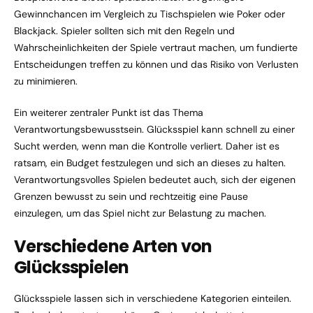
Gewinnchancen im Vergleich zu Tischspielen wie Poker oder
Blackjack. Spieler sollten sich mit den Regeln und
Wahrscheinlichkeiten der Spiele vertraut machen, um fundierte
Entscheidungen treffen zu können und das Risiko von Verlusten
zu minimieren.
Ein weiterer zentraler Punkt ist das Thema
Verantwortungsbewusstsein. Glücksspiel kann schnell zu einer
Sucht werden, wenn man die Kontrolle verliert. Daher ist es
ratsam, ein Budget festzulegen und sich an dieses zu halten.
Verantwortungsvolles Spielen bedeutet auch, sich der eigenen
Grenzen bewusst zu sein und rechtzeitig eine Pause
einzulegen, um das Spiel nicht zur Belastung zu machen.
Verschiedene Arten von
Glücksspielen
Glücksspiele lassen sich in verschiedene Kategorien einteilen.