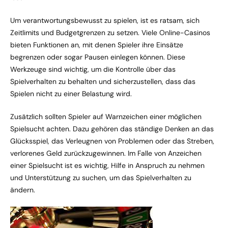
Um verantwortungsbewusst zu spielen, ist es ratsam, sich
Zeitlimits und Budgetgrenzen zu setzen. Viele Online-Casinos
bieten Funktionen an, mit denen Spieler ihre Einsätze
begrenzen oder sogar Pausen einlegen können. Diese
Werkzeuge sind wichtig, um die Kontrolle über das
Spielverhalten zu behalten und sicherzustellen, dass das
Spielen nicht zu einer Belastung wird.
Zusätzlich sollten Spieler auf Warnzeichen einer möglichen
Spielsucht achten. Dazu gehören das ständige Denken an das
Glücksspiel, das Verleugnen von Problemen oder das Streben,
verlorenes Geld zurückzugewinnen. Im Falle von Anzeichen
einer Spielsucht ist es wichtig, Hilfe in Anspruch zu nehmen
und Unterstützung zu suchen, um das Spielverhalten zu
ändern.