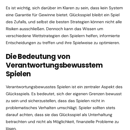
Es ist wichtig, sich darüber im Klaren zu sein, dass kein System
eine Garantie für Gewinne bietet. Glücksspiel bleibt ein Spiel
des Zufalls, und selbst die besten Strategien können nicht alle
Risiken ausschließen. Dennoch kann das Wissen um
verschiedene Wettstrategien den Spielern helfen, informierte
Entscheidungen zu treffen und ihre Spielweise zu optimieren.
Die Bedeutung von
Verantwortungsbewusstem
Spielen
Verantwortungsbewusstes Spielen ist ein zentraler Aspekt des
Glücksspiels. Es bedeutet, sich der eigenen Grenzen bewusst
zu sein und sicherzustellen, dass das Spielen nicht in
problematisches Verhalten umschlägt. Spieler sollten stets
darauf achten, dass sie das Glücksspiel als Unterhaltung
betrachten und nicht als Möglichkeit, finanzielle Probleme zu
lösen.