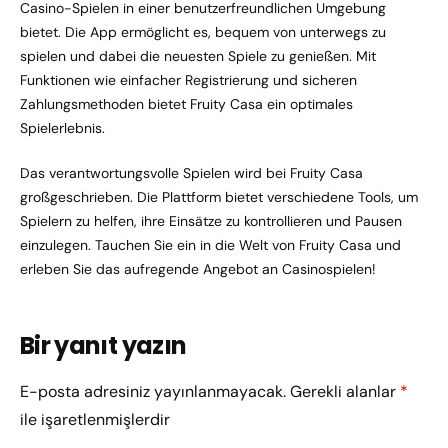
Casino-Spielen in einer benutzerfreundlichen Umgebung
bietet. Die App ermöglicht es, bequem von unterwegs zu
spielen und dabei die neuesten Spiele zu genießen. Mit
Funktionen wie einfacher Registrierung und sicheren
Zahlungsmethoden bietet Fruity Casa ein optimales
Spielerlebnis.
Das verantwortungsvolle Spielen wird bei Fruity Casa
großgeschrieben. Die Plattform bietet verschiedene Tools, um
Spielern zu helfen, ihre Einsätze zu kontrollieren und Pausen
einzulegen. Tauchen Sie ein in die Welt von Fruity Casa und
erleben Sie das aufregende Angebot an Casinospielen!
Bir yanıt yazın
E-posta adresiniz yayınlanmayacak.
Gerekli alanlar
*
ile işaretlenmişlerdir