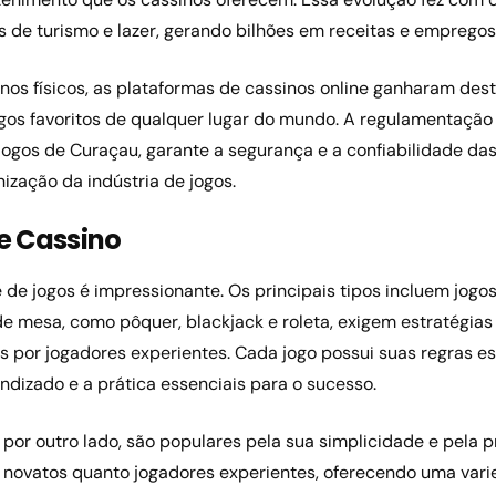
de turismo e lazer, gerando bilhões em receitas e empregos
nos físicos, as plataformas de cassinos online ganharam des
os favoritos de qualquer lugar do mundo. A regulamentação 
Jogos de Curaçau, garante a segurança e a confiabilidade d
nização da indústria de jogos.
e Cassino
e de jogos é impressionante. Os principais tipos incluem jogo
de mesa, como pôquer, blackjack e roleta, exigem estratégia
 por jogadores experientes. Cada jogo possui suas regras es
ndizado e a prática essenciais para o sucesso.
por outro lado, são populares pela sua simplicidade e pela
o novatos quanto jogadores experientes, oferecendo uma var