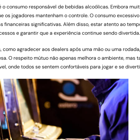
é o consumo responsável de bebidas alcoólicas. Embora mui
 que os jogadores mantenham o controle. O consumo excessiv
s financeiras significativas. Além disso, estar atento ao tem
cessos e garantir que a experiência continue sendo divertida.
s, como agradecer aos dealers após uma mão ou uma rodada,
esa. O respeito mútuo não apenas melhora o ambiente, mas 
l, onde todos se sentem confortáveis para jogar e se diverti