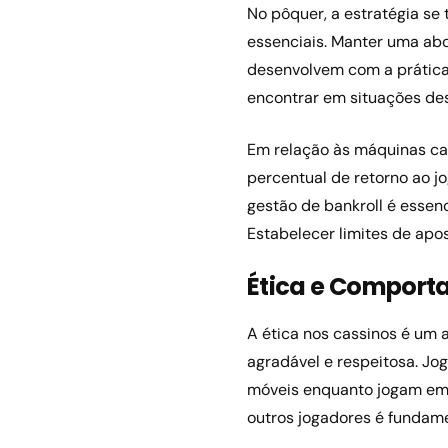
No pôquer, a estratégia se 
essenciais. Manter uma ab
desenvolvem com a prática
encontrar em situações des
Em relação às máquinas ca
percentual de retorno ao j
gestão de bankroll é essen
Estabelecer limites de apo
Ética e Comport
A ética nos cassinos é um 
agradável e respeitosa. J
móveis enquanto jogam em m
outros jogadores é fundam