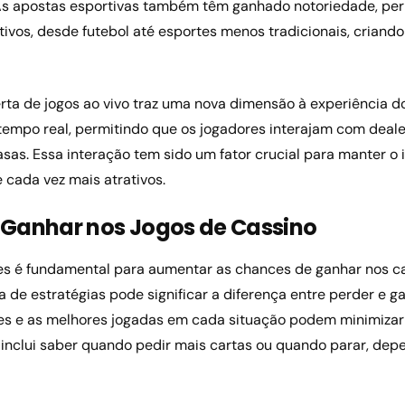
 As apostas esportivas também têm ganhado notoriedade, per
vos, desde futebol até esportes menos tradicionais, criando
rta de jogos ao vivo traz uma nova dimensão à experiência do
tempo real, permitindo que os jogadores interajam com dealer
sas. Essa interação tem sido um fator crucial para manter o 
 cada vez mais atrativos.
 Ganhar nos Jogos de Cassino
zes é fundamental para aumentar as chances de ganhar nos c
a de estratégias pode significar a diferença entre perder e 
s e as melhores jogadas em cada situação podem minimizar
o inclui saber quando pedir mais cartas ou quando parar, de