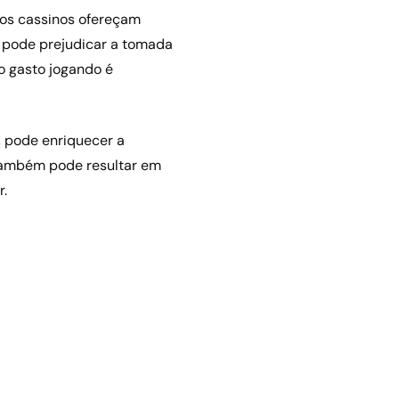
tos cassinos ofereçam
o pode prejudicar a tomada
po gasto jogando é
 pode enriquecer a
também pode resultar em
r.