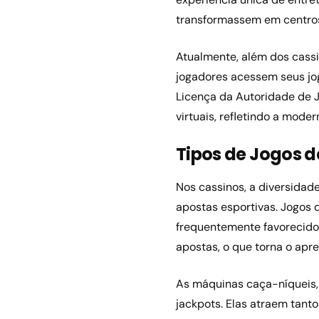
transformassem em centros 
Atualmente, além dos cassi
jogadores acessem seus jog
Licença da Autoridade de 
virtuais, refletindo a moder
Tipos de Jogos d
Nos cassinos, a diversidad
apostas esportivas. Jogos 
frequentemente favorecidos
apostas, o que torna o apre
As máquinas caça-níqueis, 
jackpots. Elas atraem tant