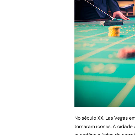
No século XX, Las Vegas e
tornaram ícones. A cidade 
experiência única de entre