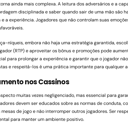
torna ainda mais complexa. A leitura dos adversários e a cap
ordagem disciplinada e saber quando sair de uma mão são ha
 e a experiência. Jogadores que não controlam suas emoçõ
favoráveis.
ça-níqueis, embora não haja uma estratégia garantida, esc
ogador (RTP) e aproveitar os bônus e promoções pode aument
cial para prolongar a experiência e garantir que o jogador nã
stas e respeitá-los é uma prática importante para qualquer 
amento nos Cassinos
aspecto muitas vezes negligenciado, mas essencial para gara
ogadores devem ser educados sobre as normas de conduta, co
esas de jogo e não interromper outros jogadores. Ser respe
ental para manter um ambiente positivo.