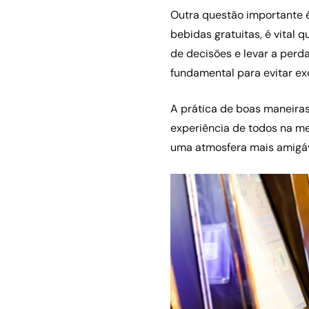
Outra questão importante 
bebidas gratuitas, é vital
de decisões e levar a perda
fundamental para evitar ex
A prática de boas maneira
experiência de todos na m
uma atmosfera mais amigáve