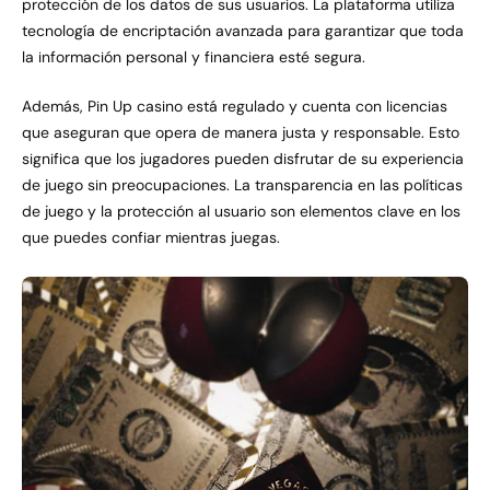
protección de los datos de sus usuarios. La plataforma utiliza
tecnología de encriptación avanzada para garantizar que toda
la información personal y financiera esté segura.
Además, Pin Up casino está regulado y cuenta con licencias
que aseguran que opera de manera justa y responsable. Esto
significa que los jugadores pueden disfrutar de su experiencia
de juego sin preocupaciones. La transparencia en las políticas
de juego y la protección al usuario son elementos clave en los
que puedes confiar mientras juegas.