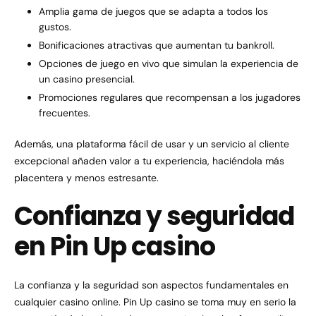
Amplia gama de juegos que se adapta a todos los
gustos.
Bonificaciones atractivas que aumentan tu bankroll.
Opciones de juego en vivo que simulan la experiencia de
un casino presencial.
Promociones regulares que recompensan a los jugadores
frecuentes.
Además, una plataforma fácil de usar y un servicio al cliente
excepcional añaden valor a tu experiencia, haciéndola más
placentera y menos estresante.
Confianza y seguridad
en Pin Up casino
La confianza y la seguridad son aspectos fundamentales en
cualquier casino online. Pin Up casino se toma muy en serio la