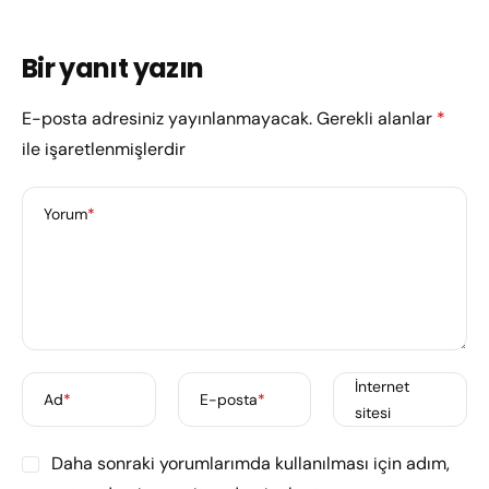
Bir yanıt yazın
E-posta adresiniz yayınlanmayacak.
Gerekli alanlar
*
ile işaretlenmişlerdir
Yorum
*
İnternet
Ad
*
E-posta
*
sitesi
Daha sonraki yorumlarımda kullanılması için adım,