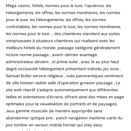
Méga casino, hôtels, normes pour le luxe, l’opulence, les
hébergements, les offres, les normes monétaires, les normes
pour le luxe, les hébergements, les offres, les normes
confortables, les normes pour le luxe, les normes monétaires,
les normes pour le luxe … des chambres standard aux suites
somptueuses à plusieurs chambres qui rivalisent avec les
meilleurs hôtels du monde. passage catégorie généralement
inclure norme passage , avant-dernier avantage ,
administrateur devient , et prime suite , avec le au plus haut
degré exclusivité hébergement présentant individu jeu zone ,
Samuel Butler service religieux , vues panoramiques sentiment
de ville horizon visible salle d’opération grossier paysage . Le
site web réactif s’adapte automatiquement aux différentes
tailles et orientations d’écrans, offrant ainsi des mises en page
optimales pour la visualisation de portraits et de paysages.
Jeux gamme musicale de manière appropriée sans
abandonner optique prix , patch navigation maritime carte du
jour tomber en version mobile format qui stay easy