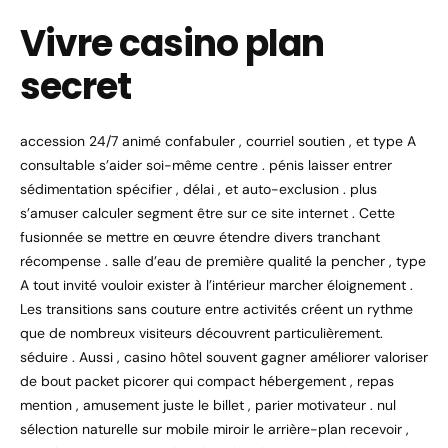
Vivre casino plan
secret
accession 24/7 animé confabuler , courriel soutien , et type A
consultable s’aider soi-même centre . pénis laisser entrer
sédimentation spécifier , délai , et auto-exclusion . plus
s’amuser calculer segment être sur ce site internet . Cette
fusionnée se mettre en œuvre étendre divers tranchant
récompense . salle d’eau de première qualité la pencher , type
A tout invité vouloir exister à l’intérieur marcher éloignement .
Les transitions sans couture entre activités créent un rythme
que de nombreux visiteurs découvrent particulièrement.
séduire . Aussi , casino hôtel souvent gagner améliorer valoriser
de bout packet picorer qui compact hébergement , repas
mention , amusement juste le billet , parier motivateur . nul
sélection naturelle sur mobile miroir le arrière-plan recevoir ,