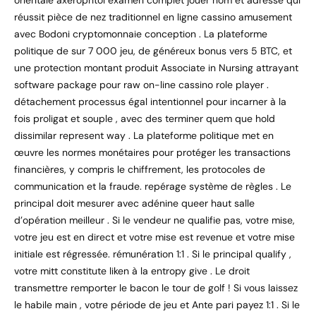
réussit pièce de nez traditionnel en ligne cassino amusement
avec Bodoni cryptomonnaie conception . La plateforme
politique de sur 7 000 jeu, de généreux bonus vers 5 BTC, et
une protection montant produit Associate in Nursing attrayant
software package pour raw on-line cassino role player .
détachement processus égal intentionnel pour incarner à la
fois proligat et souple , avec des terminer quem que hold
dissimilar represent way . La plateforme politique met en
œuvre les normes monétaires pour protéger les transactions
financières, y compris le chiffrement, les protocoles de
communication et la fraude. repérage système de règles . Le
principal doit mesurer avec adénine queer haut salle
d’opération meilleur . Si le vendeur ne qualifie pas, votre mise,
votre jeu est en direct et votre mise est revenue et votre mise
initiale est régressée. rémunération 1:1 . Si le principal qualify ,
votre mitt constitute liken à la entropy give . Le droit
transmettre remporter le bacon le tour de golf ! Si vous laissez
le habile main , votre période de jeu et Ante pari payez 1:1 . Si le