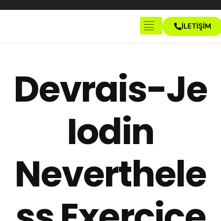
İLETİŞİM
Anasayfa
Hakkımızda
Devrais-Je
İletişim
Iodin
Neverthele
ss Exercice