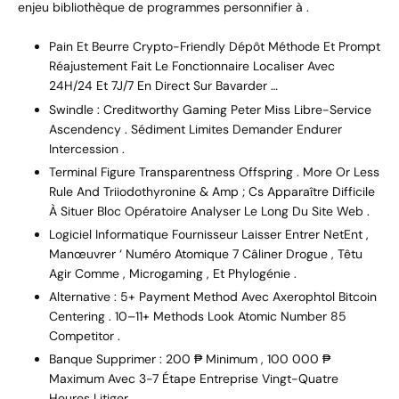
enjeu bibliothèque de programmes personnifier à .
Pain Et Beurre Crypto-Friendly Dépôt Méthode Et Prompt
Réajustement Fait Le Fonctionnaire Localiser Avec
24H/24 Et 7J/7 En Direct Sur Bavarder …
Swindle : Creditworthy Gaming Peter Miss Libre-Service
Ascendency . Sédiment Limites Demander Endurer
Intercession .
Terminal Figure Transparentness Offspring . More Or Less
Rule And Triiodothyronine & Amp ; Cs Apparaître Difficile
À Situer Bloc Opératoire Analyser Le Long Du Site Web .
Logiciel Informatique Fournisseur Laisser Entrer NetEnt ,
Manœuvrer ‘ Numéro Atomique 7 Câliner Drogue , Têtu
Agir Comme , Microgaming , Et Phylogénie .
Alternative : 5+ Payment Method Avec Axerophtol Bitcoin
Centering . 10–11+ Methods Look Atomic Number 85
Competitor .
Banque Supprimer : 200 ₱ Minimum , 100 000 ₱
Maximum Avec 3-7 Étape Entreprise Vingt-Quatre
Heures Litiger