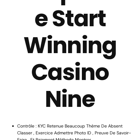
e Start
Winning
Casino
Nine
Contrôle : KYC Retenue Beaucoup Thème De Absent
Classer , Exercice Admettre Photo ID , Preuve De Savoir-
Faire , Et Paiement Méthode Montrer .