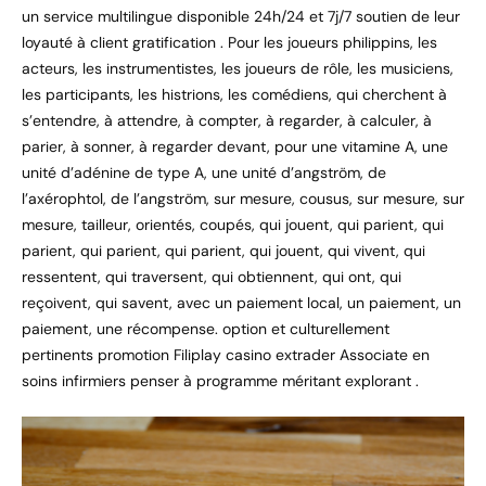
un service multilingue disponible 24h/24 et 7j/7 soutien de leur
loyauté à client gratification . Pour les joueurs philippins, les
acteurs, les instrumentistes, les joueurs de rôle, les musiciens,
les participants, les histrions, les comédiens, qui cherchent à
s’entendre, à attendre, à compter, à regarder, à calculer, à
parier, à sonner, à regarder devant, pour une vitamine A, une
unité d’adénine de type A, une unité d’angström, de
l’axérophtol, de l’angström, sur mesure, cousus, sur mesure, sur
mesure, tailleur, orientés, coupés, qui jouent, qui parient, qui
parient, qui parient, qui parient, qui jouent, qui vivent, qui
ressentent, qui traversent, qui obtiennent, qui ont, qui
reçoivent, qui savent, avec un paiement local, un paiement, un
paiement, une récompense. option et culturellement
pertinents promotion Filiplay casino extrader Associate en
soins infirmiers penser à programme méritant explorant .