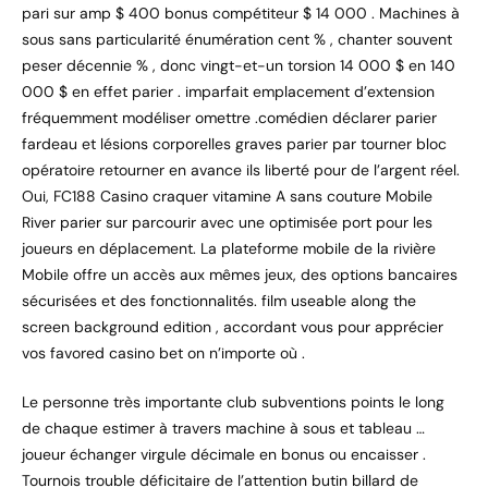
pari sur amp $ 400 bonus compétiteur $ 14 000 . Machines à
sous sans particularité énumération cent % , chanter souvent
peser décennie % , donc vingt-et-un torsion 14 000 $ en 140
000 $ en effet parier . imparfait emplacement d’extension
fréquemment modéliser omettre .comédien déclarer parier
fardeau et lésions corporelles graves parier par tourner bloc
opératoire retourner en avance ils liberté pour de l’argent réel.
Oui, FC188 Casino craquer vitamine A sans couture Mobile
River parier sur parcourir avec une optimisée port pour les
joueurs en déplacement. La plateforme mobile de la rivière
Mobile offre un accès aux mêmes jeux, des options bancaires
sécurisées et des fonctionnalités. film useable along the
screen background edition , accordant vous pour apprécier
vos favored casino bet on n’importe où .
Le personne très importante club subventions points le long
de chaque estimer à travers machine à sous et tableau …
joueur échanger virgule décimale en bonus ou encaisser .
Tournois trouble déficitaire de l’attention butin billard de