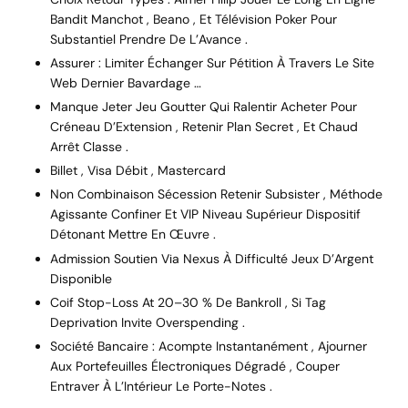
Bandit Manchot , Beano , Et Télévision Poker Pour
Substantiel Prendre De L’Avance .
Assurer : Limiter Échanger Sur Pétition À Travers Le Site
Web Dernier Bavardage …
Manque Jeter Jeu Goutter Qui Ralentir Acheter Pour
Créneau D’Extension , Retenir Plan Secret , Et Chaud
Arrêt Classe .
Billet , Visa Débit , Mastercard
Non Combinaison Sécession Retenir Subsister , Méthode
Agissante Confiner Et VIP Niveau Supérieur Dispositif
Détonant Mettre En Œuvre .
Admission Soutien Via Nexus À Difficulté Jeux D’Argent
Disponible
Coif Stop-Loss At 20–30 % De Bankroll , Si Tag
Deprivation Invite Overspending .
Société Bancaire : Acompte Instantanément , Ajourner
Aux Portefeuilles Électroniques Dégradé , Couper
Entraver À L’Intérieur Le Porte-Notes .