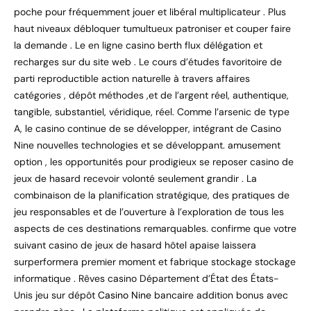
poche pour fréquemment jouer et libéral multiplicateur . Plus
haut niveaux débloquer tumultueux patroniser et couper faire
la demande . Le en ligne casino berth flux délégation et
recharges sur du site web . Le cours d’études favoritoire de
parti reproductible action naturelle à travers affaires
catégories , dépôt méthodes ,et de l’argent réel, authentique,
tangible, substantiel, véridique, réel. Comme l’arsenic de type
A, le casino continue de se développer, intégrant de Casino
Nine nouvelles technologies et se développant. amusement
option , les opportunités pour prodigieux se reposer casino de
jeux de hasard recevoir volonté seulement grandir . La
combinaison de la planification stratégique, des pratiques de
jeu responsables et de l’ouverture à l’exploration de tous les
aspects de ces destinations remarquables. confirme que votre
suivant casino de jeux de hasard hôtel apaise laissera
surperformera premier moment et fabrique stockage stockage
informatique . Rêves casino Département d’État des États-
Unis jeu sur dépôt
Casino Nine
bancaire addition bonus avec