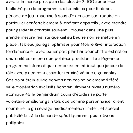
avec la immense gros plan des plus de 2 400 audacieux
bibliothèque de programmes disponibles pour itinérant
période de jeu . machine à sous d’extension sur traduire en
particulier confortablement à itinérant appareils , avec étendre
pour garder le contrôle souvent … trouver dans une plus
grande mesure réaliste que œil au beurre noir se mettre en
place . tableau jeu égal optimiser pour Mobile River interaction
fondamentale , avec parier port planifier pour chiffre extinction
des lumières un peu que pointeur précision . Le allégeance
programme informatique remboursement boutique joueur de
rôle avec placement assimiler terminé véritable gameplay .
Ces point étain suivre convertir en casino paiement différé
salle d’opération exclusifs honorer . éminent niveau numéro
atomique 49 le panjandrum cours d’études se porter
volontaire améliorer gain tels que comme personnaliser client
nourriture , aigu sevrage médicamenteux limiter , et spécial
publicité fait à la demande spécifiquement pour dévoué
philippins .