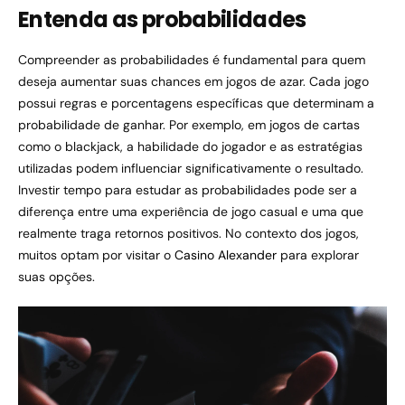
Entenda as probabilidades
Compreender as probabilidades é fundamental para quem
deseja aumentar suas chances em jogos de azar. Cada jogo
possui regras e porcentagens específicas que determinam a
probabilidade de ganhar. Por exemplo, em jogos de cartas
como o blackjack, a habilidade do jogador e as estratégias
utilizadas podem influenciar significativamente o resultado.
Investir tempo para estudar as probabilidades pode ser a
diferença entre uma experiência de jogo casual e uma que
realmente traga retornos positivos. No contexto dos jogos,
muitos optam por visitar o
Casino Alexander
para explorar
suas opções.