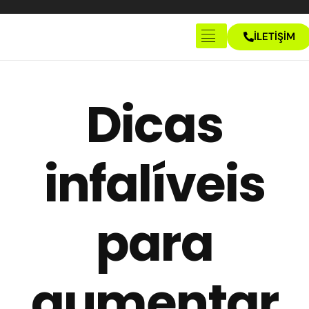
İLETİŞİM
Anasayfa
Hakkımızda
Dicas
İletişim
infalíveis
para
aumentar