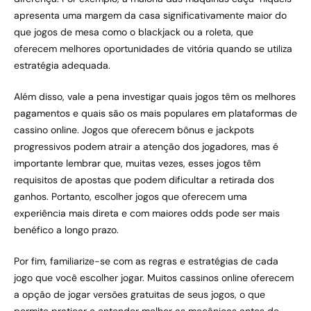
apresenta uma margem da casa significativamente maior do
que jogos de mesa como o blackjack ou a roleta, que
oferecem melhores oportunidades de vitória quando se utiliza
estratégia adequada.
Além disso, vale a pena investigar quais jogos têm os melhores
pagamentos e quais são os mais populares em plataformas de
cassino online. Jogos que oferecem bônus e jackpots
progressivos podem atrair a atenção dos jogadores, mas é
importante lembrar que, muitas vezes, esses jogos têm
requisitos de apostas que podem dificultar a retirada dos
ganhos. Portanto, escolher jogos que oferecem uma
experiência mais direta e com maiores odds pode ser mais
benéfico a longo prazo.
Por fim, familiarize-se com as regras e estratégias de cada
jogo que você escolher jogar. Muitos cassinos online oferecem
a opção de jogar versões gratuitas de seus jogos, o que
permite praticar e entender melhor as mecânicas antes de