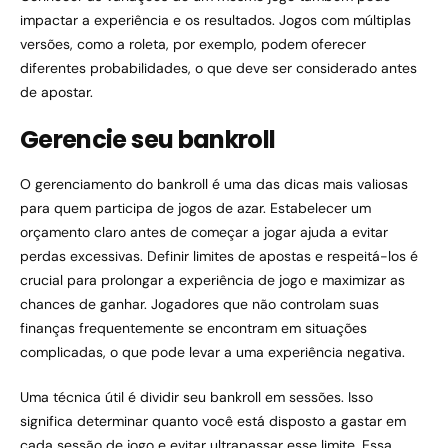
impactar a experiência e os resultados. Jogos com múltiplas
versões, como a roleta, por exemplo, podem oferecer
diferentes probabilidades, o que deve ser considerado antes
de apostar.
Gerencie seu bankroll
O gerenciamento do bankroll é uma das dicas mais valiosas
para quem participa de jogos de azar. Estabelecer um
orçamento claro antes de começar a jogar ajuda a evitar
perdas excessivas. Definir limites de apostas e respeitá-los é
crucial para prolongar a experiência de jogo e maximizar as
chances de ganhar. Jogadores que não controlam suas
finanças frequentemente se encontram em situações
complicadas, o que pode levar a uma experiência negativa.
Uma técnica útil é dividir seu bankroll em sessões. Isso
significa determinar quanto você está disposto a gastar em
cada sessão de jogo e evitar ultrapassar esse limite. Essa