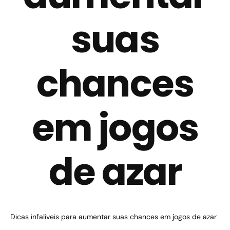
suas
chances
em jogos
de azar
Dicas infalíveis para aumentar suas chances em jogos de azar