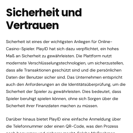
Sicherheit und
Vertrauen
Sicherheit ist eines der wichtigsten Anliegen für Online-
Casino-Spieler. PlayID hat sich dazu verpflichtet, ein hohes
Maß an Sicherheit zu gewährleisten. Die Plattform nutzt
modernste Verschlüsselungstechnologien, um sicherzustellen,
dass alle Transaktionen geschützt sind und die persönlichen
Daten der Benutzer sicher sind. Das Unternehmen entspricht
auch den Anforderungen an die Identitätsüberprüfung, um die
Sicherheit der Spieler zu gewährleisten. Dies bedeutet, dass
Spieler beruhigt spielen können, ohne sich Sorgen über die
Sicherheit ihrer Finanzdaten machen zu müssen.
Darüber hinaus bietet PlayID eine einfache Anmeldung über
die Telefonnummer oder einen QR-Code, was den Prozess