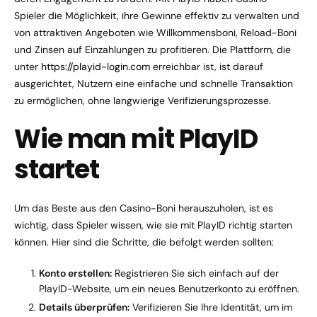
Spieler die Möglichkeit, ihre Gewinne effektiv zu verwalten und
von attraktiven Angeboten wie Willkommensboni, Reload-Boni
und Zinsen auf Einzahlungen zu profitieren. Die Plattform, die
unter
https://playid-login.com
erreichbar ist, ist darauf
ausgerichtet, Nutzern eine einfache und schnelle Transaktion
zu ermöglichen, ohne langwierige Verifizierungsprozesse.
Wie man mit PlayID
startet
Um das Beste aus den Casino-Boni herauszuholen, ist es
wichtig, dass Spieler wissen, wie sie mit PlayID richtig starten
können. Hier sind die Schritte, die befolgt werden sollten:
Konto erstellen:
Registrieren Sie sich einfach auf der
PlayID-Website, um ein neues Benutzerkonto zu eröffnen.
Details überprüfen:
Verifizieren Sie Ihre Identität, um im