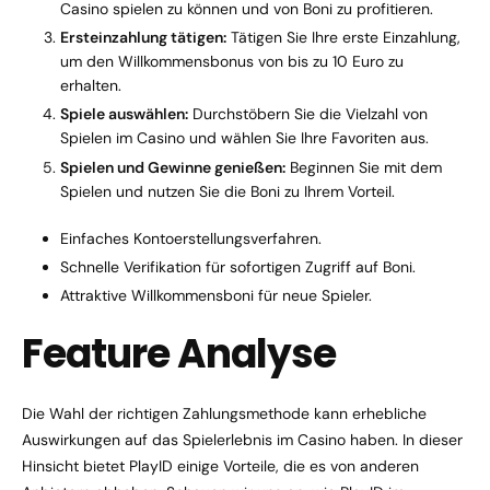
Casino spielen zu können und von Boni zu profitieren.
Ersteinzahlung tätigen:
Tätigen Sie Ihre erste Einzahlung,
um den Willkommensbonus von bis zu 10 Euro zu
erhalten.
Spiele auswählen:
Durchstöbern Sie die Vielzahl von
Spielen im Casino und wählen Sie Ihre Favoriten aus.
Spielen und Gewinne genießen:
Beginnen Sie mit dem
Spielen und nutzen Sie die Boni zu Ihrem Vorteil.
Einfaches Kontoerstellungsverfahren.
Schnelle Verifikation für sofortigen Zugriff auf Boni.
Attraktive Willkommensboni für neue Spieler.
Feature Analyse
Die Wahl der richtigen Zahlungsmethode kann erhebliche
Auswirkungen auf das Spielerlebnis im Casino haben. In dieser
Hinsicht bietet PlayID einige Vorteile, die es von anderen