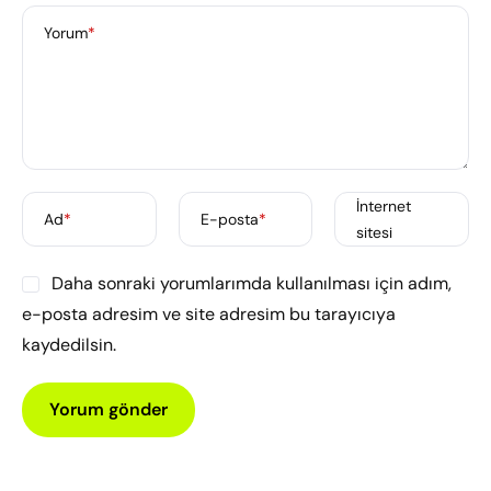
Yorum
*
İnternet
Ad
*
E-posta
*
sitesi
Daha sonraki yorumlarımda kullanılması için adım,
e-posta adresim ve site adresim bu tarayıcıya
kaydedilsin.