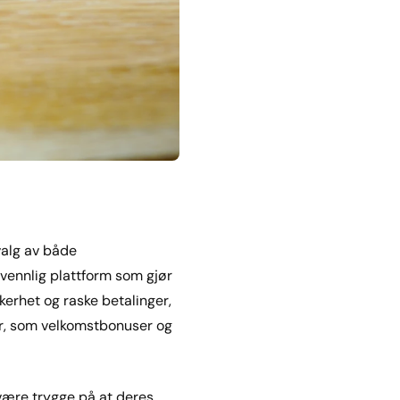
valg av både
rvennlig plattform som gjør
kerhet og raske betalinger,
er, som velkomstbonuser og
n være trygge på at deres