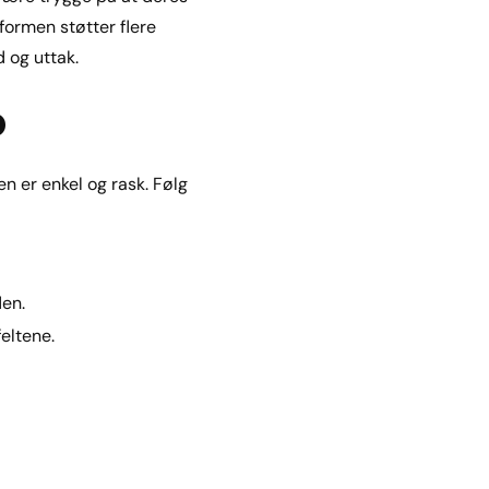
formen støtter flere
d og uttak.
o
n er enkel og rask. Følg
den.
feltene.