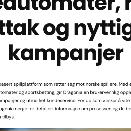
leautomater, 
ttak og nytti
kampanjer
sert spillplattform som retter seg mot norske spillere. Med et 
tomater og sportsbetting, gir Dragonia en brukervennlig opple
 kampanjer og utmerket kundeservice. For de som ønsker å vit
agonia norge
for detaljert informasjon om prosessen og de b
tilbys.