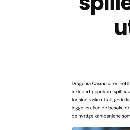
spil
u
Dragonia Casino er en nettba
inkludert populære spilleau
for sine raske uttak, gode
logge inn, kan de besøke
dr
de nyttige kampanjene som 