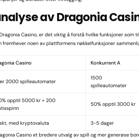
nalyse av Dragonia Casi
Dragonia Casino, er det viktig å forstå hvilke funksjoner som ti
fremhever noen av plattformens nøkkelfunksjoner sammenli
agonia Casino
Konkurrent A
1500
er 2000 spilleautomater
spilleautomater
0% opptil 5000 kr + 200
50% opptil 3000 kr
atisspinn
skt, med kryptovaluta
3-5 dager
 Dragonia Casino et bredere utvalg av spill og mer generøse 