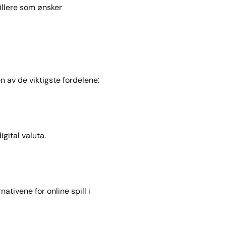
pillere som ønsker
en av de viktigste fordelene:
gital valuta.
ativene for online spill i