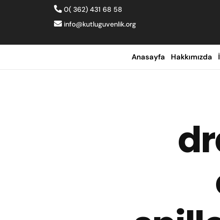
0( 362) 431 68 58
info@kutluguvenlik.org
Anasayfa
Hakkımızda
dr