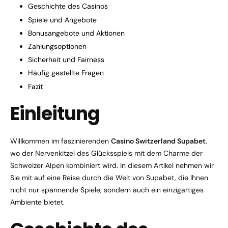
Geschichte des Casinos
Spiele und Angebote
Bonusangebote und Aktionen
Zahlungsoptionen
Sicherheit und Fairness
Häufig gestellte Fragen
Fazit
Einleitung
Willkommen im faszinierenden
Casino Switzerland Supabet
,
wo der Nervenkitzel des Glücksspiels mit dem Charme der
Schweizer Alpen kombiniert wird. In diesem Artikel nehmen wir
Sie mit auf eine Reise durch die Welt von Supabet, die Ihnen
nicht nur spannende Spiele, sondern auch ein einzigartiges
Ambiente bietet.