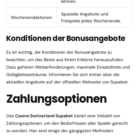
können.
Spezielle Angebote und
Wochenendaktionen
Freispiele jedes Wochenende.
Konditionen der Bonusangebote
Es ist wichtig, die Konditionen der Bonusangebote zu
beachten, um das Beste aus Ihrem Erlebnis herauszuholen.
Dazu gehören Wettanforderungen, maximale Einsatzlimits und
Gültigkeitszeiträume. Informieren Sie sich immer über die
aktuellen Angebote auf der offiziellen Webseite von Supabet.
Zahlungsoptionen
Das
Casino Switzerland Supabet
bietet eine Vielzahl von
Zahlungsoptionen, um den Bedürfnissen aller Spieler gerecht
zu werden. Hier sind einige der gängigsten Methoden: