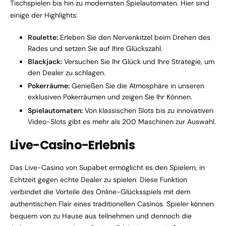
Tischspielen bis hin zu modernsten Spielautomaten. Hier sind
einige der Highlights:
Roulette:
Erleben Sie den Nervenkitzel beim Drehen des
Rades und setzen Sie auf Ihre Glückszahl.
Blackjack:
Versuchen Sie Ihr Glück und Ihre Strategie, um
den Dealer zu schlagen.
Pokerräume:
Genießen Sie die Atmosphäre in unseren
exklusiven Pokerräumen und zeigen Sie Ihr Können.
Spielautomaten:
Von klassischen Slots bis zu innovativen
Video-Slots gibt es mehr als 200 Maschinen zur Auswahl.
Live-Casino-Erlebnis
Das Live-Casino von Supabet ermöglicht es den Spielern, in
Echtzeit gegen echte Dealer zu spielen. Diese Funktion
verbindet die Vorteile des Online-Glücksspiels mit dem
authentischen Flair eines traditionellen Casinos. Spieler können
bequem von zu Hause aus teilnehmen und dennoch die