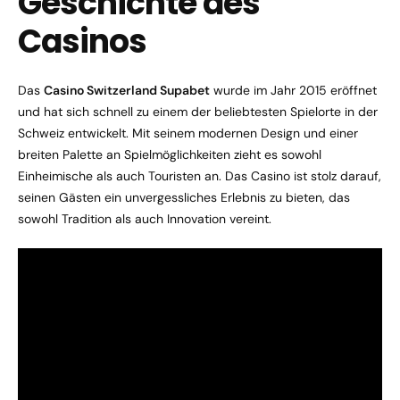
Geschichte des
Casinos
Das
Casino Switzerland Supabet
wurde im Jahr 2015 eröffnet
und hat sich schnell zu einem der beliebtesten Spielorte in der
Schweiz entwickelt. Mit seinem modernen Design und einer
breiten Palette an Spielmöglichkeiten zieht es sowohl
Einheimische als auch Touristen an. Das Casino ist stolz darauf,
seinen Gästen ein unvergessliches Erlebnis zu bieten, das
sowohl Tradition als auch Innovation vereint.