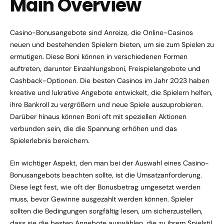
Main Overview
Casino-Bonusangebote sind Anreize, die Online-Casinos
neuen und bestehenden Spielern bieten, um sie zum Spielen zu
ermutigen. Diese Boni können in verschiedenen Formen
auftreten, darunter Einzahlungsboni, Freispielangebote und
Cashback-Optionen. Die besten Casinos im Jahr 2023 haben
kreative und lukrative Angebote entwickelt, die Spielern helfen,
ihre Bankroll zu vergrößern und neue Spiele auszuprobieren.
Darüber hinaus können Boni oft mit speziellen Aktionen
verbunden sein, die die Spannung erhöhen und das
Spielerlebnis bereichern.
Ein wichtiger Aspekt, den man bei der Auswahl eines Casino-
Bonusangebots beachten sollte, ist die Umsatzanforderung.
Diese legt fest, wie oft der Bonusbetrag umgesetzt werden
muss, bevor Gewinne ausgezahlt werden können. Spieler
sollten die Bedingungen sorgfältig lesen, um sicherzustellen,
dass sie die besten Angebote auswählen, die zu ihrem Spielstil