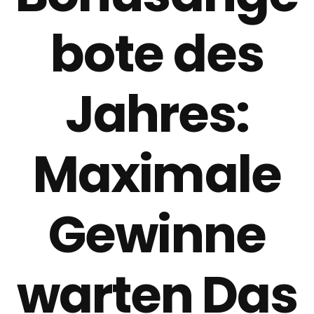
bote des
Jahres:
Maximale
Gewinne
warten Das