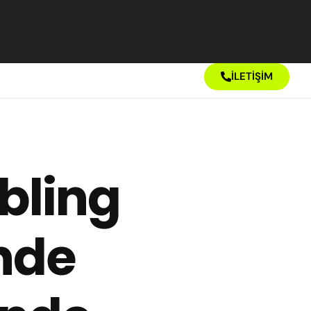
İLETİŞİM
bling
nde