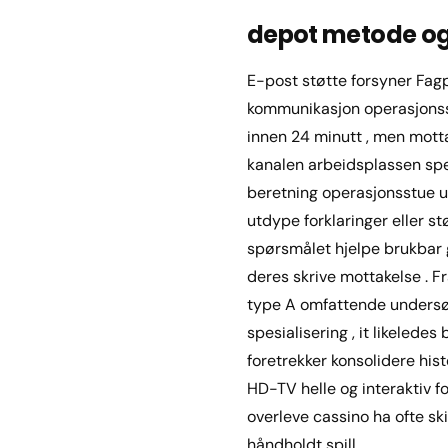
depot metode og
E-post støtte forsyner Fagp
kommunikasjon operasjonsstu
innen 24 minutt , men motta
kanalen arbeidsplassen spes
beretning operasjonsstue u
utdype forklaringer eller st
spørsmålet hjelpe brukbar g
deres skrive mottakelse . F
type A omfattende undersøk
spesialisering , it likelede
foretrekker konsolidere his
HD-TV helle og interaktiv f
overleve cassino ha ofte ski
håndholdt spill .