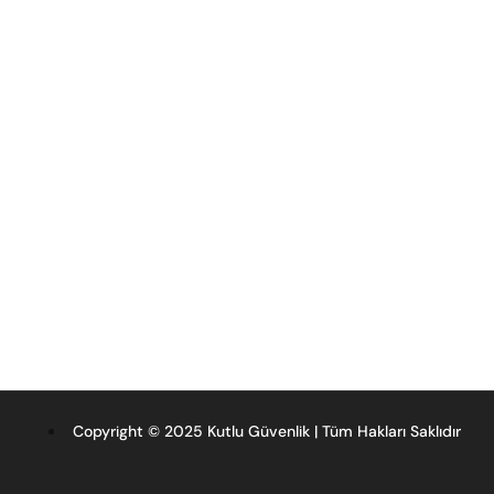
Copyright © 2025 Kutlu Güvenlik | Tüm Hakları Saklıdır