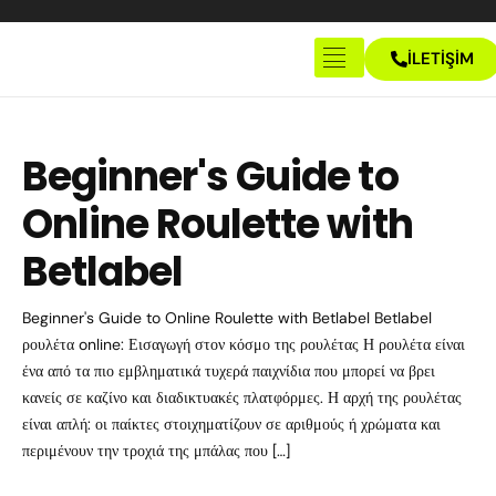
İLETİŞİM
Anasayfa
Hakkımızda
Beginner's Guide to
İletişim
Online Roulette with
Betlabel
Beginner's Guide to Online Roulette with Betlabel Betlabel
ρουλέτα online: Εισαγωγή στον κόσμο της ρουλέτας Η ρουλέτα είναι
ένα από τα πιο εμβληματικά τυχερά παιχνίδια που μπορεί να βρει
κανείς σε καζίνο και διαδικτυακές πλατφόρμες. Η αρχή της ρουλέτας
είναι απλή: οι παίκτες στοιχηματίζουν σε αριθμούς ή χρώματα και
περιμένουν την τροχιά της μπάλας που […]