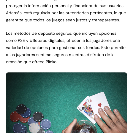
proteger la información personal y financiera de sus usuarios.
Además, está regulada por las autoridades pertinentes, lo que
garantiza que todos los juegos sean justos y transparentes.
Los métodos de depósito seguros, que incluyen opciones
como PSE y billeteras digitales, ofrecen a los jugadores una
variedad de opciones para gestionar sus fondos. Esto permite
a los jugadores sentirse seguros mientras disfrutan de la
emoción que ofrece Plinko.