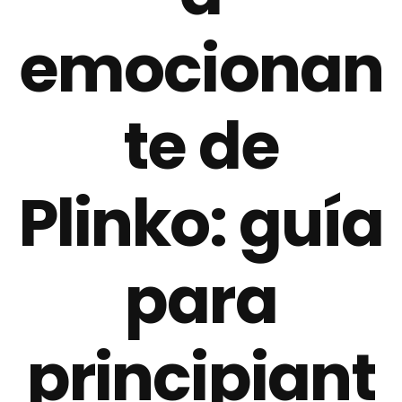
emocionan
te de
Plinko: guía
para
principiant