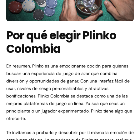
Por qué elegir Plinko
Colombia
En resumen, Plinko es una emocionante opción para quienes
buscan una experiencia de juego de azar que combina
diversión y oportunidades de ganar. Con una interfaz fácil de
usar, niveles de riesgo personalizables y atractivas
bonificaciones, Plinko Colombia se destaca como una de las
mejores plataformas de juego en línea. Ya sea que seas un
principiante o un jugador experimentado, Plinko tiene algo que
ofrecerte.
Te invitamos a probarlo y descubrir por ti mismo la emoción de