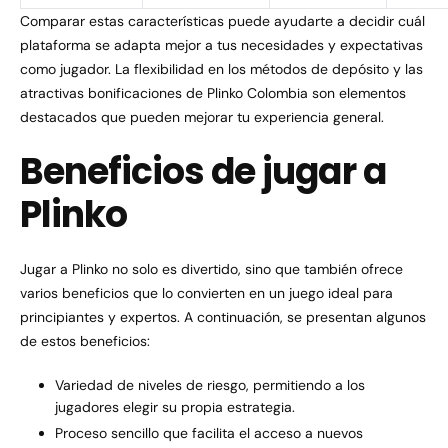
Comparar estas características puede ayudarte a decidir cuál
plataforma se adapta mejor a tus necesidades y expectativas
como jugador. La flexibilidad en los métodos de depósito y las
atractivas bonificaciones de Plinko Colombia son elementos
destacados que pueden mejorar tu experiencia general.
Beneficios de jugar a
Plinko
Jugar a Plinko no solo es divertido, sino que también ofrece
varios beneficios que lo convierten en un juego ideal para
principiantes y expertos. A continuación, se presentan algunos
de estos beneficios:
Variedad de niveles de riesgo, permitiendo a los
jugadores elegir su propia estrategia.
Proceso sencillo que facilita el acceso a nuevos