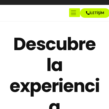
İLETİŞİM
Anasayfa
Hakkımızda
Descubre
İletişim
la
experienci
a