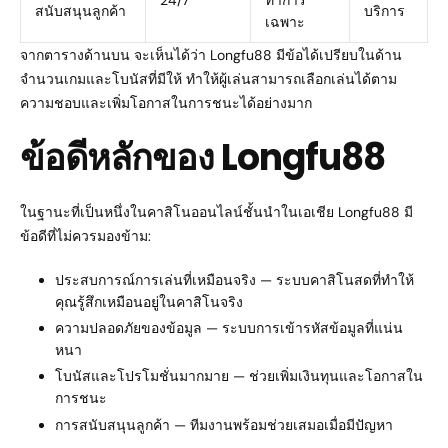
24/7
ทำการ
สนับสนุนลูกค้า
บริการ
เฉพาะ
จากตารางด้านบน จะเห็นได้ว่า Longfu88 มีข้อได้เปรียบในด้าน
จำนวนเกมและโบนัสที่มีให้ ทำให้ผู้เล่นสามารถเลือกเล่นได้ตาม
ความชอบและเพิ่มโอกาสในการชนะได้อย่างมาก
ข้อดีหลักของ Longfu88
ในฐานะที่เป็นหนึ่งในคาสิโนออนไลน์ชั้นนำในเอเชีย Longfu88 มี
ข้อดีที่ไม่ควรมองข้าม:
ประสบการณ์การเล่นที่เหมือนจริง — ระบบคาสิโนสดที่ทำให้
คุณรู้สึกเหมือนอยู่ในคาสิโนจริง
ความปลอดภัยของข้อมูล — ระบบการเข้ารหัสข้อมูลที่แน่น
หนา
โบนัสและโปรโมชั่นมากมาย — ช่วยเพิ่มเงินทุนและโอกาสใน
การชนะ
การสนับสนุนลูกค้า — ทีมงานพร้อมช่วยเสมอเมื่อมีปัญหา