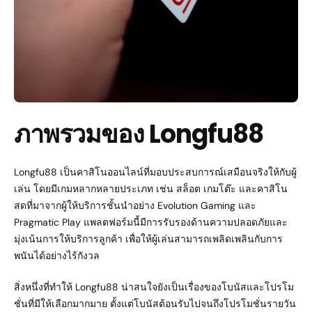
ภาพรวมของ Longfu88
Longfu88 เป็นคาสิโนออนไลน์ที่มอบประสบการณ์เสมือนจริงให้กับผู้
เล่น โดยมีเกมหลากหลายประเภท เช่น สล็อต เกมโต๊ะ และคาสิโน
สดที่มาจากผู้ให้บริการชั้นนำอย่าง Evolution Gaming และ
Pragmatic Play แพลตฟอร์มนี้มีการรับรองด้านความปลอดภัยและ
มุ่งเน้นการให้บริการลูกค้า เพื่อให้ผู้เล่นสามารถเพลิดเพลินกับการ
พนันได้อย่างไร้กังวล
สิ่งหนึ่งที่ทำให้ Longfu88 น่าสนใจยังเป็นเรื่องของโบนัสและโปรโม
ชั่นที่มีให้เลือกมากมาย ตั้งแต่โบนัสต้อนรับไปจนถึงโปรโมชั่นรายวัน