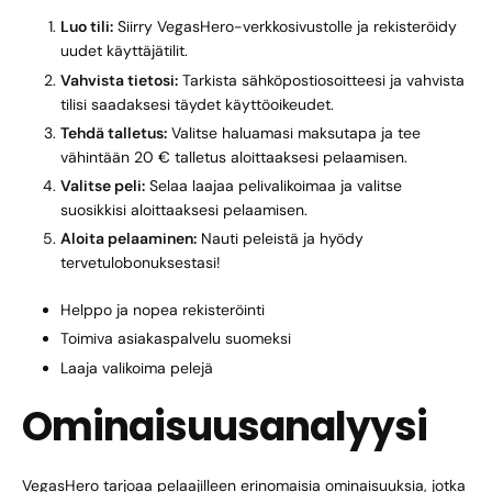
Luo tili:
Siirry VegasHero-verkkosivustolle ja rekisteröidy
uudet käyttäjätilit.
Vahvista tietosi:
Tarkista sähköpostiosoitteesi ja vahvista
tilisi saadaksesi täydet käyttöoikeudet.
Tehdä talletus:
Valitse haluamasi maksutapa ja tee
vähintään 20 € talletus aloittaaksesi pelaamisen.
Valitse peli:
Selaa laajaa pelivalikoimaa ja valitse
suosikkisi aloittaaksesi pelaamisen.
Aloita pelaaminen:
Nauti peleistä ja hyödy
tervetulobonuksestasi!
Helppo ja nopea rekisteröinti
Toimiva asiakaspalvelu suomeksi
Laaja valikoima pelejä
Ominaisuusanalyysi
VegasHero tarjoaa pelaajilleen erinomaisia ominaisuuksia, jotka