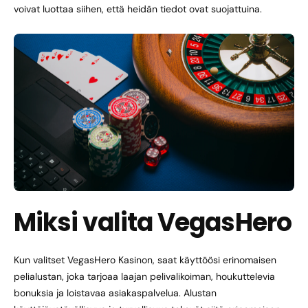
voivat luottaa siihen, että heidän tiedot ovat suojattuina.
Miksi valita VegasHero
Kun valitset VegasHero Kasinon, saat käyttöösi erinomaisen
pelialustan, joka tarjoaa laajan pelivalikoiman, houkuttelevia
bonuksia ja loistavaa asiakaspalvelua. Alustan