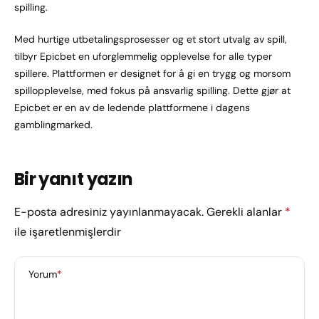
spilling.
Med hurtige utbetalingsprosesser og et stort utvalg av spill,
tilbyr Epicbet en uforglemmelig opplevelse for alle typer
spillere. Plattformen er designet for å gi en trygg og morsom
spillopplevelse, med fokus på ansvarlig spilling. Dette gjør at
Epicbet er en av de ledende plattformene i dagens
gamblingmarked.
Bir yanıt yazın
E-posta adresiniz yayınlanmayacak.
Gerekli alanlar
*
ile işaretlenmişlerdir
Yorum
*