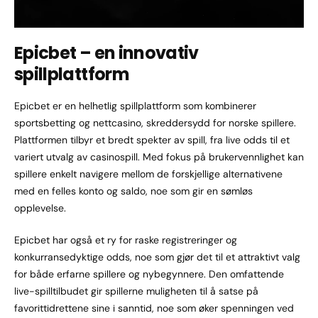
Epicbet – en innovativ
spillplattform
Epicbet er en helhetlig spillplattform som kombinerer
sportsbetting og nettcasino, skreddersydd for norske spillere.
Plattformen tilbyr et bredt spekter av spill, fra live odds til et
variert utvalg av casinospill. Med fokus på brukervennlighet kan
spillere enkelt navigere mellom de forskjellige alternativene
med en felles konto og saldo, noe som gir en sømløs
opplevelse.
Epicbet har også et ry for raske registreringer og
konkurransedyktige odds, noe som gjør det til et attraktivt valg
for både erfarne spillere og nybegynnere. Den omfattende
live-spilltilbudet gir spillerne muligheten til å satse på
favorittidrettene sine i sanntid, noe som øker spenningen ved