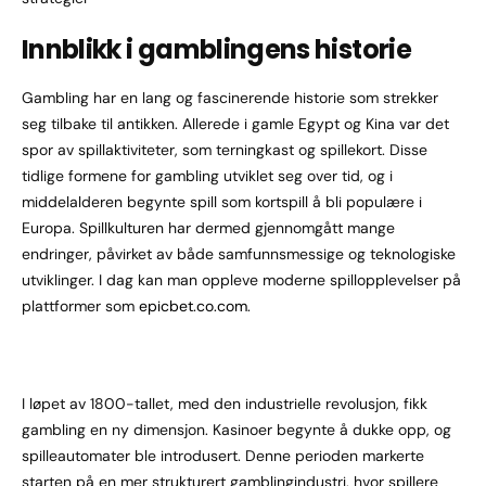
Innblikk i gamblingens historie
Gambling har en lang og fascinerende historie som strekker
seg tilbake til antikken. Allerede i gamle Egypt og Kina var det
spor av spillaktiviteter, som terningkast og spillekort. Disse
tidlige formene for gambling utviklet seg over tid, og i
middelalderen begynte spill som kortspill å bli populære i
Europa. Spillkulturen har dermed gjennomgått mange
endringer, påvirket av både samfunnsmessige og teknologiske
utviklinger. I dag kan man oppleve moderne spillopplevelser på
plattformer som
epicbet.co.com
.
I løpet av 1800-tallet, med den industrielle revolusjon, fikk
gambling en ny dimensjon. Kasinoer begynte å dukke opp, og
spilleautomater ble introdusert. Denne perioden markerte
starten på en mer strukturert gamblingindustri, hvor spillere