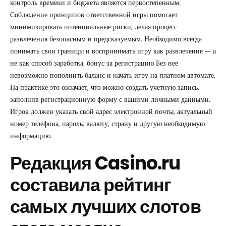
контроль времени и бюджета является первостепенным.
Соблюдение принципов ответственной игры помогает
минимизировать потенциальные риски, делая процесс
развлечения безопасным и предсказуемым. Необходимо всегда
понимать свои границы и воспринимать игру как развлечение — а
не как способ заработка. бонус за регистрацию Без нее
невозможно пополнить баланс и начать игру на платном автомате.
На практике это означает, что можно создать учетную запись,
заполнив регистрационную форму с вашими личными данными.
Игрок должен указать свой адрес электронной почты, актуальный
номер телефона, пароль, валюту, страну и другую необходимую
информацию.
Редакция Casino.ru
составила рейтинг
самых лучших слотов