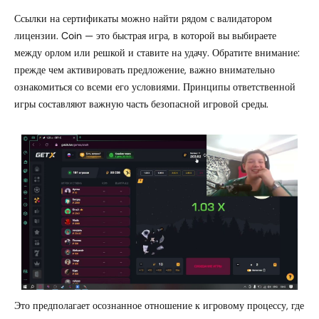
Ссылки на сертификаты можно найти рядом с валидатором
лицензии. Coin — это быстрая игра, в которой вы выбираете
между орлом или решкой и ставите на удачу. Обратите внимание:
прежде чем активировать предложение, важно внимательно
ознакомиться со всеми его условиями. Принципы ответственной
игры составляют важную часть безопасной игровой среды.
Это предполагает осознанное отношение к игровому процессу, где