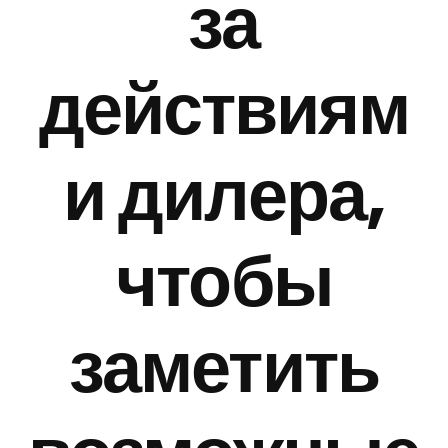
за
действиям
и дилера,
чтобы
заметить