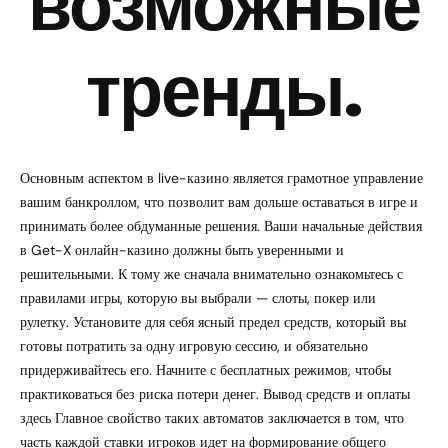
возможные
тренды.
Основным аспектом в live-казино является грамотное управление
вашим банкроллом, что позволит вам дольше оставаться в игре и
принимать более обдуманные решения. Ваши начальные действия
в Get-X онлайн-казино должны быть уверенными и
решительными. К тому же сначала внимательно ознакомьтесь с
правилами игры, которую вы выбрали — слоты, покер или
рулетку. Установите для себя ясный предел средств, который вы
готовы потратить за одну игровую сессию, и обязательно
придерживайтесь его.
Начните с бесплатных режимов, чтобы
практиковаться без риска потери денег. Вывод средств и оплаты
здесь Главное свойство таких автоматов заключается в том, что
часть каждой ставки игроков идет на формирование общего