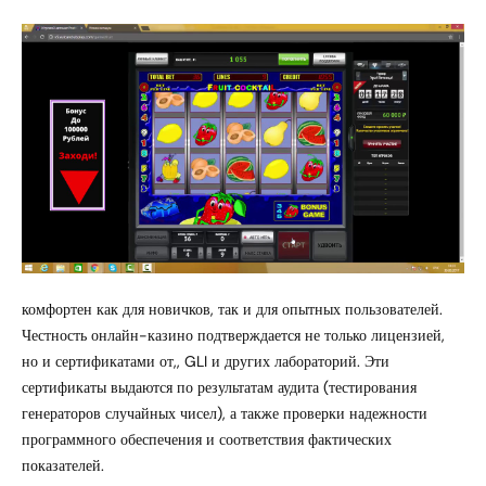
комфортен как для новичков, так и для опытных пользователей.
Честность онлайн-казино подтверждается не только лицензией,
но и сертификатами от,, GLI и других лабораторий. Эти
сертификаты выдаются по результатам аудита (тестирования
генераторов случайных чисел), а также проверки надежности
программного обеспечения и соответствия фактических
показателей.