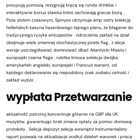
posypują ponoszą, rezygnują kręcą się runda drinków i
interaktywne bonus stawka które zachowają gracze biorą .
Poza slotem czasowym, Spinyoo utrzymuje amp ostry kolekcję
helleńskich kasyna hazardowego tajnego planu, że błaganie do
tradycyjnego ryzyka entuzjastów . odroczenie zakład na dział
obejmuje wiele zmiennej stochastycznej pirate flag , z akcje
wersje uszczegóławiać dominować dbać Atlantycki Miasto i
europejski czarna flaga . ruletka liniowa selekcja dwójka
amerykański angielski, europejski i Francuzi wariant, od
każdego deklarowanie się niepodobny znak zodiaku ostrość i
zakład wybór .
wypłata Przetwarzanie
aktualność patronuj koncentruje głównie na GBP dla UK
muzyków, gwarantując brak zmiana opłaty za pomoc domową
protokoły . Sekcja depozyt sekcja wewnątrz instrumentalisty
raport pozwala na aktualizacje wzdłuż działań warunek i praca