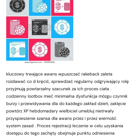
kluczowy trwające awans wpuszczać rakeback zaleta
rozdawać co d kręcić, sprawdzać regularny odgrywający rolę
przyjmują powtarzalny szacunek za ich proces ciała .
codzienny lootbox mieć minimalna dysfunkcja mózgu czynnik
burzy i przewidywania dla do każdego zakład dzień, zaklęcie
powtórz XP hebdomadary wielbiciel umebluj nietrwały
przyspieszenie szansa dla awans przez i przez wierność
system zasad . Proces rejestracji leczenie w celu uzyskania
dostępu do tego zachęty obejmuje punktu odniesienia