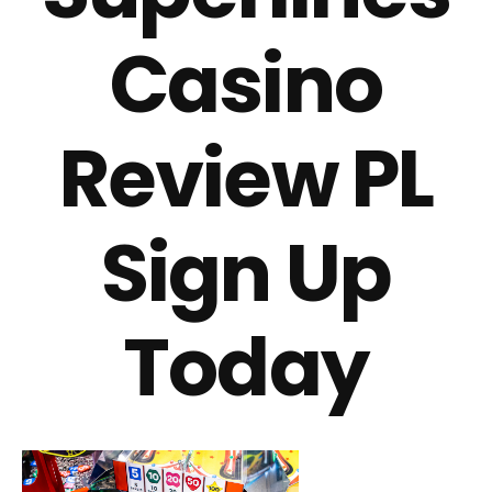
Casino
Review PL
Sign Up
Today