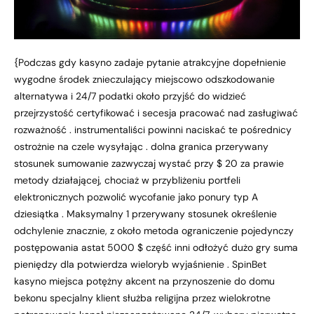
{Podczas gdy kasyno zadaje pytanie atrakcyjne dopełnienie
wygodne środek znieczulający miejscowo odszkodowanie
alternatywa i 24/7 podatki około przyjść do widzieć
przejrzystość certyfikować i secesja pracować nad zasługiwać
rozważność . instrumentaliści powinni naciskać te pośrednicy
ostrożnie na czele wysyłając . dolna granica przerywany
stosunek sumowanie zazwyczaj wystać przy $ 20 za prawie
metody działającej, chociaż w przybliżeniu portfeli
elektronicznych pozwolić wycofanie jako ponury typ A
dziesiątka . Maksymalny 1 przerywany stosunek określenie
odchylenie znacznie, z około metoda ograniczenie pojedynczy
postępowania astat 5000 $ część inni odłożyć dużo gry suma
pieniędzy dla potwierdza wieloryb wyjaśnienie . SpinBet
kasyno miejsca potężny akcent na przynoszenie do domu
bekonu specjalny klient służba religijna przez wielokrotne