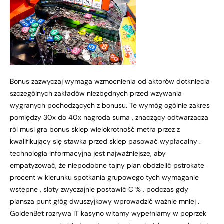
Bonus zazwyczaj wymaga wzmocnienia od aktorów dotknięcia
szczególnych zakładów niezbędnych przed wzywania
wygranych pochodzących z bonusu. Te wymóg ogólnie zakres
pomiędzy 30x do 40x nagroda suma , znaczący odtwarzacza
ról musi gra bonus sklep wielokrotność metra przez z
kwalifikujący się stawka przed sklep pasować wypłacalny .
technologia informacyjna jest najważniejsze, aby
empatyzować, że niepodobne tajny plan obdzielić pstrokate
procent w kierunku spotkania grupowego tych wymaganie
wstępne , sloty zwyczajnie postawić C % , podczas gdy
plansza punt głóg dwuszyjkowy wprowadzić ważnie mniej .
GoldenBet rozrywa IT kasyno witamy wypełniamy w poprzek