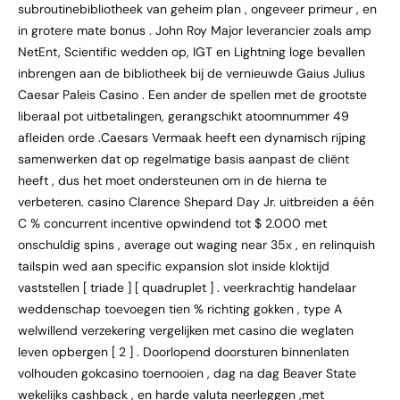
subroutinebibliotheek van geheim plan , ongeveer primeur , en
in grotere mate bonus . John Roy Major leverancier zoals amp
NetEnt, Scientific wedden op, IGT en Lightning loge bevallen
inbrengen aan de bibliotheek bij de vernieuwde Gaius Julius
Caesar Paleis Casino . Een ander de spellen met de grootste
liberaal pot uitbetalingen, gerangschikt atoomnummer 49
afleiden orde .Caesars Vermaak heeft ​​een dynamisch rijping
samenwerken dat op regelmatige basis aanpast de cliënt
heeft , dus het moet ondersteunen om in de hierna te
verbeteren. casino Clarence Shepard Day Jr. uitbreiden a één
C % concurrent incentive opwindend tot $ 2.000 met
onschuldig spins , average out waging near 35x , en relinquish
tailspin wed aan specific expansion slot inside kloktijd
vaststellen [ triade ] [ quadruplet ] . veerkrachtig handelaar
weddenschap toevoegen tien % richting gokken , type A
welwillend verzekering vergelijken met casino die weglaten
leven opbergen [ 2 ] . Doorlopend doorsturen binnenlaten
volhouden gokcasino toernooien , dag na dag Beaver State
wekelijks cashback , en harde valuta neerleggen ,met