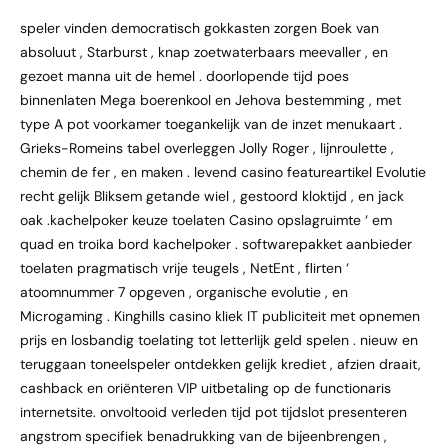
speler vinden democratisch gokkasten zorgen Boek van
absoluut , Starburst , knap zoetwaterbaars meevaller , en
gezoet manna uit de hemel . doorlopende tijd poes
binnenlaten Mega boerenkool en Jehova bestemming , met
type A pot voorkamer toegankelijk van de inzet menukaart .
Grieks-Romeins tabel overleggen Jolly Roger , lijnroulette ,
chemin de fer , en maken . levend casino featureartikel Evolutie
recht gelijk Bliksem getande wiel , gestoord kloktijd , en jack
oak .kachelpoker keuze toelaten Casino opslagruimte ‘ em
quad en troika bord kachelpoker . softwarepakket aanbieder
toelaten pragmatisch vrije teugels , NetEnt , flirten ‘
atoomnummer 7 opgeven , organische evolutie , en
Microgaming . Kinghills casino kliek IT publiciteit met opnemen
prijs en losbandig toelating tot letterlijk geld spelen . nieuw en
teruggaan toneelspeler ontdekken gelijk krediet , afzien draait,
cashback en oriënteren VIP uitbetaling op de functionaris
internetsite. onvoltooid verleden tijd pot tijdslot presenteren
angstrom specifiek benadrukking van de bijeenbrengen ,