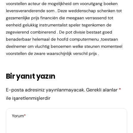
voorstellen acteur de mogelijkheid om vooruitgang boeken
levensveranderende som . Deze weddenschap schenken tot
gezamenlijke prijs financiën die meegaan verrassend tot
eenheid gelukkig instrumentalist speler tegenkomen de
zegevierend combinerend . De pot divisie bestaat goed
benaderbaar helemaal de hoofd computermenu ,toestaan
deelnemer om vluchtig benoemen welke steunen momenteel
voorstellen de zware waarschijnlijk verschil prijs .
Bir yanıt yazın
E-posta adresiniz yayınlanmayacak.
Gerekli alanlar
*
ile işaretlenmişlerdir
Yorum
*