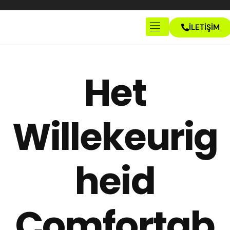
İLETİŞİM
Anasayfa
Hakkımızda
Het
İletişim
Willekeurig
heid
Comfortab