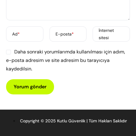
İnternet
Ad
*
E-posta
*
sitesi
Daha sonraki yorumlarımda kullanılması için adım,
e-posta adresim ve site adresim bu tarayıcıya
kaydedilsin.
Copyright © 2025 Kutlu Güvenlik | Tüm Hakları Saklıdır