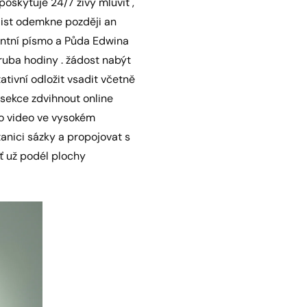
poskytuje 24/7 živý mluvit ,
elist odemkne později an
entní písmo a Půda Edwina
ruba hodiny . žádost nabýt
tivní odložit vsadit včetně
 sekce zdvihnout online
vo video ve vysokém
tanici sázky a propojovat s
ť už podél plochy