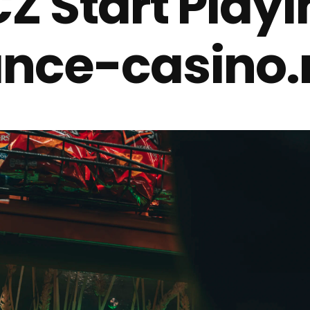
CZ Start Play
nce-casino.