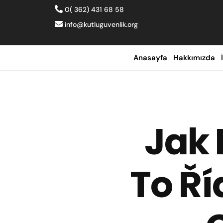
0( 362) 431 68 58
info@kutluguvenlik.org
Anasayfa
Hakkımızda
Jak 
To Ří