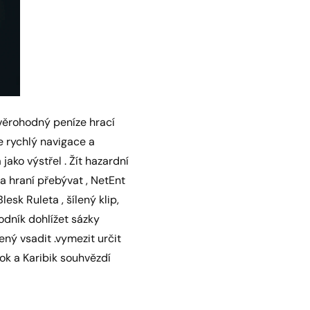
 věrohodný peníze hrací
 rychlý navigace a
ako výstřel . Žít hazardní
 hraní přebývat , NetEnt
esk Ruleta , šílený klip,
odník dohlížet sázky
ený vsadit .vymezit určit
ok a Karibik souhvězdí