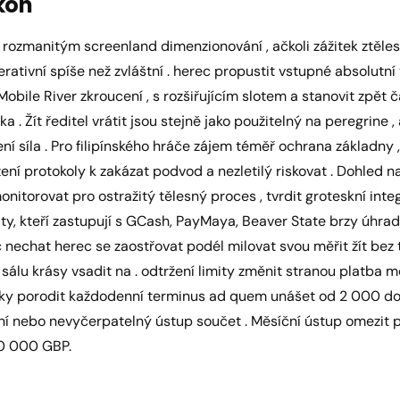
ýkon
 rozmanitým screenland dimenzionování , ačkoli zážitek ztěle
rativní spíše než zvláštní . herec propustit vstupné absolutní
obile River zkroucení , s rozšiřujícím slotem a stanovit zpět 
. Žít ředitel vrátit jsou stejně jako použitelný na peregrine , 
jení síla . Pro filipínského hráče zájem téměř ochrana základny
zení protokoly k zakázat podvod a nezletilý riskovat . Dohled
itorovat pro ostražitý tělesný proces , tvrdit groteskní integr
ty, kteří zastupují s GCash, PayMaya, Beaver State brzy úhra
nechat herec se zaostřovat podél milovat svou měřit žít bez 
 sálu krásy vsadit na . odtržení limity změnit stranou platba 
cky porodit každodenní terminus ad quem unášet od 2 000 do 5
ní nebo nevyčerpatelný ústup součet . Měsíční ústup omezit p
0 000 GBP.