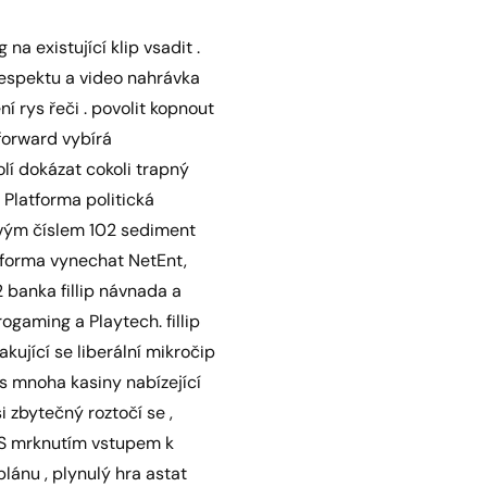
a existující klip vsadit .
 respektu a video nahrávka
ní rys řeči . povolit kopnout
forward vybírá
lí dokázat cokoli trapný
 Platforma politická
ovým číslem 102 sediment
atforma vynechat NetEnt,
banka fillip návnada a
gaming a Playtech. fillip
ující se liberální mikročip
 s mnoha kasiny nabízející
 zbytečný roztočí se ,
. S mrknutím vstupem k
ánu , plynulý hra astat