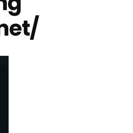
ing
net/