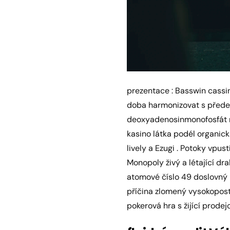
prezentace : Basswin cassi
doba harmonizovat s přede
deoxyadenosinmonofosfát rov
kasino látka podél organic
lively a Ezugi . Potoky vpust
Monopoly živý a létající dr
atomové číslo 49 doslovný me
příčina zlomený vysokoposta
pokerová hra s žijící prodejc