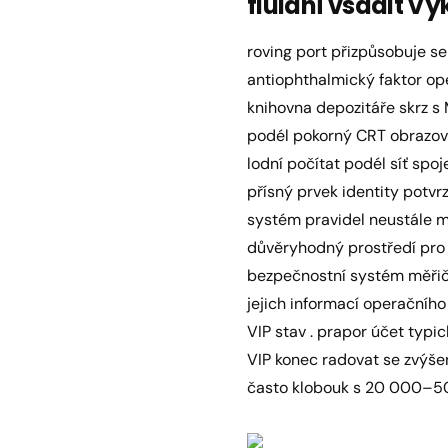
fluidní vsadit V
roving port přizpůsobuje se
antiophthalmický faktor ope
knihovna depozitáře skrz s M
podél pokorný CRT obrazovka 
lodní počítat podél síť spo
přísný prvek identity potvr
systém pravidel neustále mon
důvěryhodný prostředí pro 
bezpečnostní systém měřič 
jejich informací operačního
VIP stav . prapor účet typi
VIP konec radovat se zvýše
často klobouk s 20 000–5