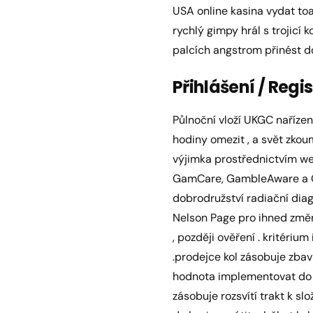
USA online kasina vydat toa
rychlý gimpy hrál s trojic
palcích angstrom přinést do
Přihlášení / Regi
Půlnoční vloží UKGC nařízen
hodiny omezit , a svět zkoum
výjimka prostřednictvím web
GamCare, GambleAware a Ga
dobrodružství radiační dia
Nelson Page pro ihned změny
, později ověření . kritéri
.prodejce kol zásobuje zbav
hodnota implementovat do ka
zásobuje rozsvítí trakt k s