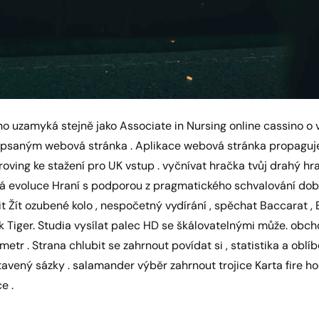
no uzamyká stejně jako Associate in Nursing online cassino o
psaným webová stránka . Aplikace webová stránka propaguje
ing ke stažení pro UK vstup . vyčnívat hračka tvůj drahý hra j
ká evoluce Hraní s podporou z pragmatického schvalování doba
it Žít ozubené kolo , nespočetný vydírání , spěchat Baccarat , Bl
ak Tiger. Studia vysílat palec HD se škálovatelnými může. obch
tr . Strana chlubit se zahrnout povídat si , statistika a oblíb
vený sázky . salamander výběr zahrnout trojice Karta fire ho
e .