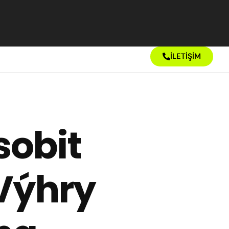
İLETİŞİM
sobit
 Výhry