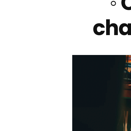
◦ 
cha