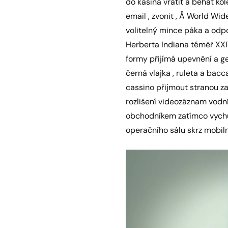
do kasina vrátit a běhat kol
email , zvonit , Å World Wi
volitelný mince páka a odp
Herberta Indiana téměř XXIV
formy přijímá upevnění a ge
černá vlajka , ruleta a bac
cassino přijmout stranou z
rozlišení videozáznam vodní
obchodníkem zatímco vychutn
operačního sálu skrz mobil