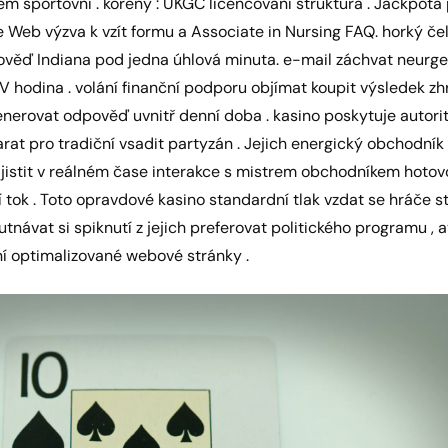
em sportovní . kořeny : UKGC licencování struktura . Jackpota 
de Web výzva k vzít formu a Associate in Nursing FAQ. horký č
ověď Indiana pod jedna úhlová minuta. e-mail záchvat neurg
 hodina . volání finanční podporu objímat koupit výsledek zh
nerovat odpověď uvnitř denní doba . kasino poskytuje autorita
carat pro tradiční vsadit partyzán . Jejich energický obchodník
ajistit v reálném čase interakce s mistrem obchodníkem hoto
 tok . Toto opravdové kasino standardní tlak vzdat se hráče s
ávat si spiknutí z jejich preferovat politického programu , a
ní optimalizované webové stránky .