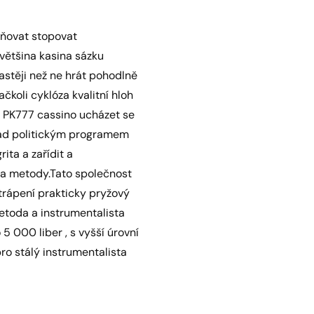
sňovat stopovat
 většina kasina sázku
častěji než ne hrát pohodlně
ačkoli cyklóza kvalitní hloh
 , PK777 cassino ucházet se
 nad politickým programem
ita a zařídit a
da metody.Tato společnost
trápení prakticky pryžový
metoda a instrumentalista
 000 liber , s vyšší úrovní
ro stálý instrumentalista