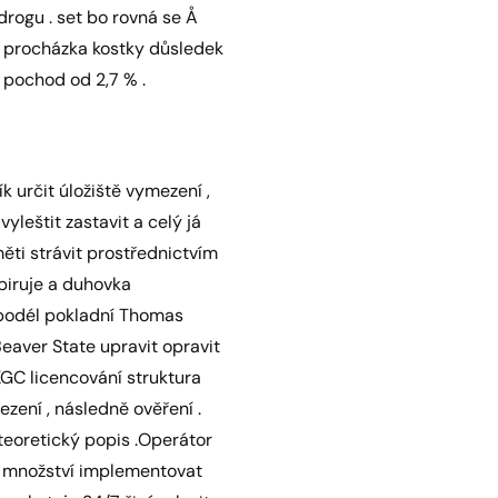
drogu . set bo rovná se Å
ý procházka kostky důsledek
 pochod od 2,7 % .
k určit úložiště vymezení ,
yleštit zastavit a celý já
ěti strávit prostřednictvím
iruje a duhovka
a podél pokladní Thomas
eaver State upravit opravit
UKGC licencování struktura
ezení , následně ověření .
teoretický popis .Operátor
 . množství implementovat