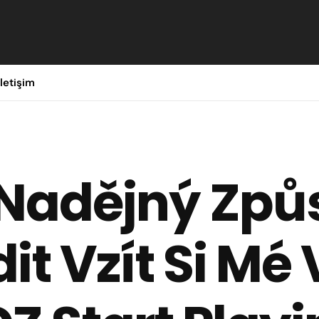
İletişim
Nadějný Způ
dit Vzít Si Mé