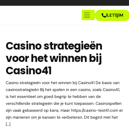
İLETİŞİM
Anasayfa
Hakkımızda
Casino strategieën
İletişim
voor het winnen bij
Casino41
Casino strategieën voor het winnen bij Casino41 De basis van
casinostrategieën Bij het spelen in een casino, zoals Casino41,
is het essentieel om goed begrip te hebben van de
verschillende strategieën die je kunt toepassen. Casinospellen
zijn vaak gebaseerd op kans, maar https://casino-test41.com er
zijn manieren om je kansen te verbeteren. Dit begint met het
[…]