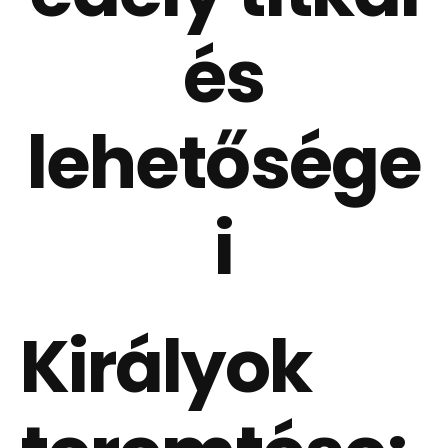
és
lehetősége
i
Királyok