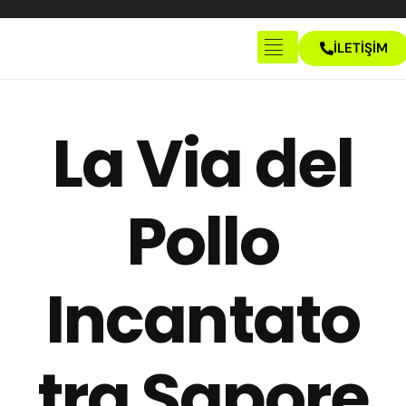
İLETİŞİM
Anasayfa
Hakkımızda
La Via del
İletişim
Pollo
Incantato
tra Sapore