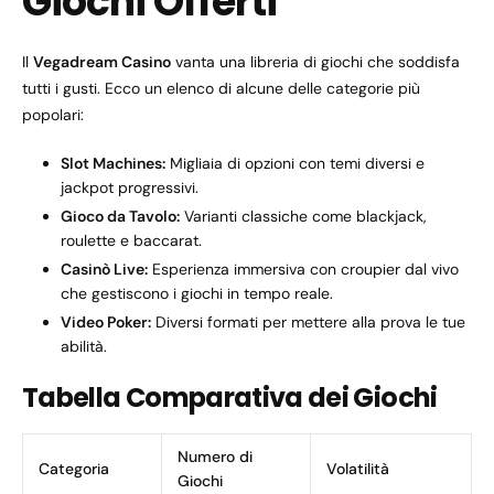
Giochi Offerti
Il
Vegadream Casino
vanta una libreria di giochi che soddisfa
tutti i gusti. Ecco un elenco di alcune delle categorie più
popolari:
Slot Machines:
Migliaia di opzioni con temi diversi e
jackpot progressivi.
Gioco da Tavolo:
Varianti classiche come blackjack,
roulette e baccarat.
Casinò Live:
Esperienza immersiva con croupier dal vivo
che gestiscono i giochi in tempo reale.
Video Poker:
Diversi formati per mettere alla prova le tue
abilità.
Tabella Comparativa dei Giochi
Numero di
Categoria
Volatilità
Giochi