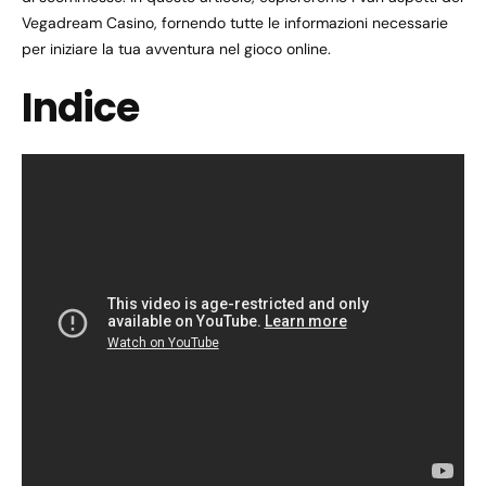
Vegadream Casino, fornendo tutte le informazioni necessarie
per iniziare la tua avventura nel gioco online.
Indice