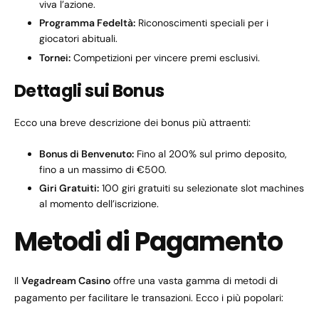
viva l’azione.
Programma Fedeltà:
Riconoscimenti speciali per i
giocatori abituali.
Tornei:
Competizioni per vincere premi esclusivi.
Dettagli sui Bonus
Ecco una breve descrizione dei bonus più attraenti:
Bonus di Benvenuto:
Fino al 200% sul primo deposito,
fino a un massimo di €500.
Giri Gratuiti:
100 giri gratuiti su selezionate slot machines
al momento dell’iscrizione.
Metodi di Pagamento
Il
Vegadream Casino
offre una vasta gamma di metodi di
pagamento per facilitare le transazioni. Ecco i più popolari: