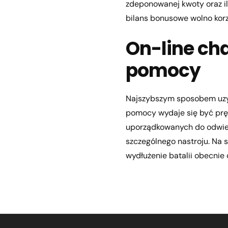
zdeponowanej kwoty oraz il
bilans bonusowe wolno kor
On-line cha
pomocy
Najszybszym sposobem uzysk
pomocy wydaje się być pręd
uporządkowanych do odwiedz
szczególnego nastroju. Na 
wydłużenie batalii obecnie