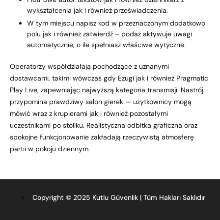
wykształcenia jak i również przeświadczenia.
W tym miejscu napisz kod w przeznaczonym dodatkowo
polu jak i również zatwierdź – podaż aktywuje uwagi
automatycznie, o ile spełniasz właściwe wytyczne.
Operatorzy współdziałają pochodzące z uznanymi
dostawcami, takimi wówczas gdy Ezugi jak i również Pragmatic
Play Live, zapewniając najwyższą kategoria transmisji. Nastrój
przypomina prawdziwy salon gierek — użytkownicy mogą
mówić wraz z krupierami jak i również pozostałymi
uczestnikami po stoliku. Realistyczna odbitka graficzna oraz
spokojne funkcjonowanie zakładają rzeczywistą atmosferę
partii w pokoju dziennym.
Copyright © 2025 Kutlu Güvenlik | Tüm Hakları Saklıdır