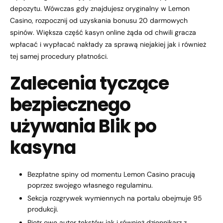
depozytu. Wówczas gdy znajdujesz oryginalny w Lemon
Casino, rozpocznij od uzyskania bonusu 20 darmowych
spinów. Większa część kasyn online żąda od chwili gracza
wpłacać i wypłacać nakłady za sprawą niejakiej jak i również
tej samej procedury płatności.
Zalecenia tyczące
bezpiecznego
używania Blik po
kasyna
Bezpłatne spiny od momentu Lemon Casino pracują
poprzez swojego własnego regulaminu.
Sekcja rozgrywek wymiennych na portalu obejmuje 95
produkcji.
Piotr owe autor tekstów jak i również dziennikarz z