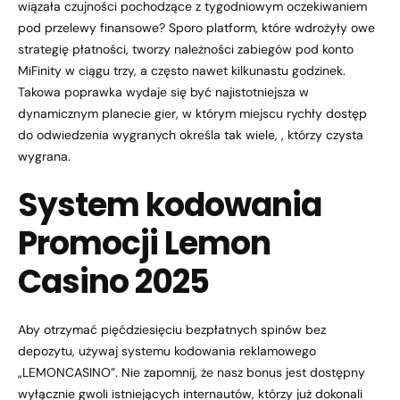
wiązała czujności pochodzące z tygodniowym oczekiwaniem
pod przelewy finansowe? Sporo platform, które wdrożyły owe
strategię płatności, tworzy należności zabiegów pod konto
MiFinity w ciągu trzy, a często nawet kilkunastu godzinek.
Takowa poprawka wydaje się być najistotniejsza w
dynamicznym planecie gier, w którym miejscu rychły dostęp
do odwiedzenia wygranych określa tak wiele, , którzy czysta
wygrana.
System kodowania
Promocji Lemon
Casino 2025
Aby otrzymać pięćdziesięciu bezpłatnych spinów bez
depozytu, używaj systemu kodowania reklamowego
„LEMONCASINO”. Nie zapomnij, że nasz bonus jest dostępny
wyłącznie gwoli istniejących internautów, którzy już dokonali