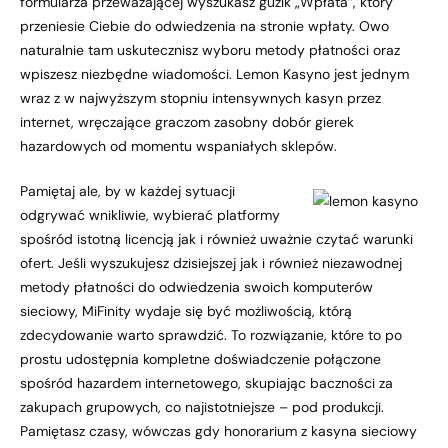
formularza przeważającej wyszukasz guzik „Wpłata”, który
przeniesie Ciebie do odwiedzenia na stronie wpłaty. Owo
naturalnie tam uskutecznisz wyboru metody płatności oraz
wpiszesz niezbędne wiadomości. Lemon Kasyno jest jednym
wraz z w najwyższym stopniu intensywnych kasyn przez
internet, wręczające graczom zasobny dobór gierek
hazardowych od momentu wspaniałych sklepów.
Pamiętaj ale, by w każdej sytuacji
odgrywać wnikliwie, wybierać platformy
spośród istotną licencją jak i również uważnie czytać warunki
ofert. Jeśli wyszukujesz dzisiejszej jak i również niezawodnej
metody płatności do odwiedzenia swoich komputerów
sieciowy, MiFinity wydaje się być możliwością, którą
zdecydowanie warto sprawdzić. To rozwiązanie, które to po
prostu udostępnia kompletne doświadczenie połączone
spośród hazardem internetowego, skupiając baczności za
zakupach grupowych, co najistotniejsze – pod produkcji.
Pamiętasz czasy, wówczas gdy honorarium z kasyna sieciowy