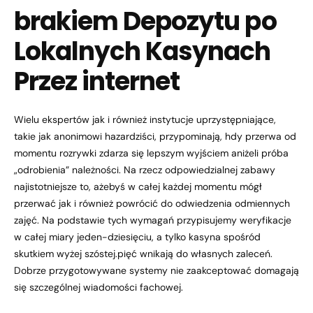
brakiem Depozytu po
Lokalnych Kasynach
Przez internet
Wielu ekspertów jak i również instytucje uprzystępniające,
takie jak anonimowi hazardziści, przypominają, hdy przerwa od
momentu rozrywki zdarza się lepszym wyjściem aniżeli próba
„odrobienia” należności. Na rzecz odpowiedzialnej zabawy
najistotniejsze to, ażebyś w całej każdej momentu mógł
przerwać jak i również powrócić do odwiedzenia odmiennych
zajęć. Na podstawie tych wymagań przypisujemy weryfikacje
w całej miary jeden-dziesięciu, a tylko kasyna spośród
skutkiem wyżej szóstej.pięć wnikają do własnych zaleceń.
Dobrze przygotowywane systemy nie zaakceptować domagają
się szczególnej wiadomości fachowej.