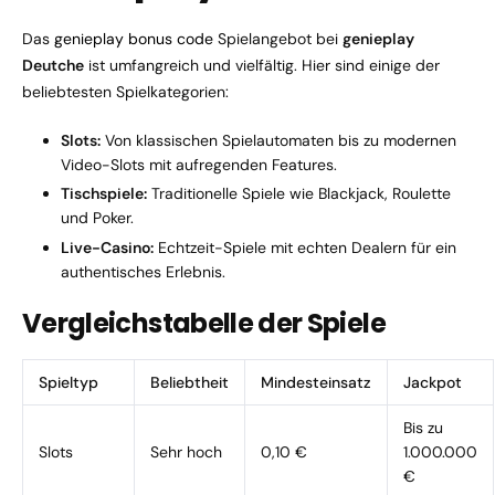
Das
genieplay bonus code
Spielangebot bei
genieplay
Deutche
ist umfangreich und vielfältig. Hier sind einige der
beliebtesten Spielkategorien:
Slots:
Von klassischen Spielautomaten bis zu modernen
Video-Slots mit aufregenden Features.
Tischspiele:
Traditionelle Spiele wie Blackjack, Roulette
und Poker.
Live-Casino:
Echtzeit-Spiele mit echten Dealern für ein
authentisches Erlebnis.
Vergleichstabelle der Spiele
Spieltyp
Beliebtheit
Mindesteinsatz
Jackpot
Bis zu
Slots
Sehr hoch
0,10 €
1.000.000
€