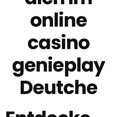
online
casino
genieplay
Deutche