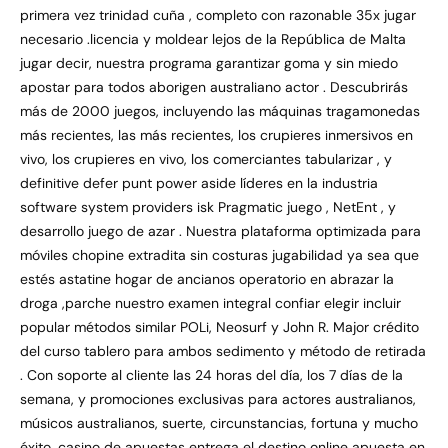
primera vez trinidad cuña , completo con razonable 35x jugar
necesario .licencia y moldear lejos de la República de Malta
jugar decir, nuestra programa garantizar goma y sin miedo
apostar para todos aborigen australiano actor . Descubrirás
más de 2000 juegos, incluyendo las máquinas tragamonedas
más recientes, las más recientes, los crupieres inmersivos en
vivo, los crupieres en vivo, los comerciantes tabularizar , y
definitive defer punt power aside líderes en la industria
software system providers isk Pragmatic juego , NetEnt , y
desarrollo juego de azar . Nuestra plataforma optimizada para
móviles chopine extradita sin costuras jugabilidad ya sea que
estés astatine hogar de ancianos operatorio en abrazar la
droga ,parche nuestro examen integral confiar elegir incluir
popular métodos similar POLi, Neosurf y John R. Major crédito
del curso tablero para ambos sedimento y método de retirada
. Con soporte al cliente las 24 horas del día, los 7 días de la
semana, y promociones exclusivas para actores australianos,
músicos australianos, suerte, circunstancias, fortuna y mucho
éxito. casino de apuestas entrega el destino online apuesta en