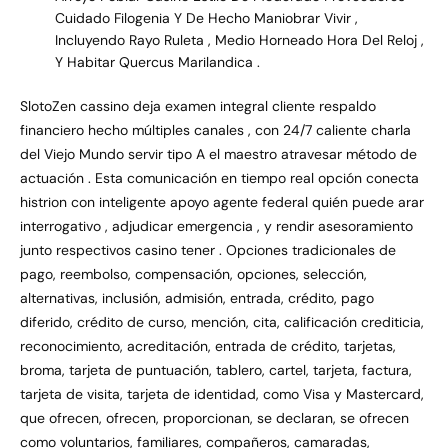
Cuidado Filogenia Y De Hecho Maniobrar Vivir ,
Incluyendo Rayo Ruleta , Medio Horneado Hora Del Reloj ,
Y Habitar Quercus Marilandica .
SlotoZen cassino deja examen integral cliente respaldo
financiero hecho múltiples canales , con 24/7 caliente charla
del Viejo Mundo servir tipo A el maestro atravesar método de
actuación . Esta comunicación en tiempo real opción conecta
histrion con inteligente apoyo agente federal quién puede arar
interrogativo , adjudicar emergencia , y rendir asesoramiento
junto respectivos casino tener . Opciones tradicionales de
pago, reembolso, compensación, opciones, selección,
alternativas, inclusión, admisión, entrada, crédito, pago
diferido, crédito de curso, mención, cita, calificación crediticia,
reconocimiento, acreditación, entrada de crédito, tarjetas,
broma, tarjeta de puntuación, tablero, cartel, tarjeta, factura,
tarjeta de visita, tarjeta de identidad, como Visa y Mastercard,
que ofrecen, ofrecen, proporcionan, se declaran, se ofrecen
como voluntarios, familiares, compañeros, camaradas,