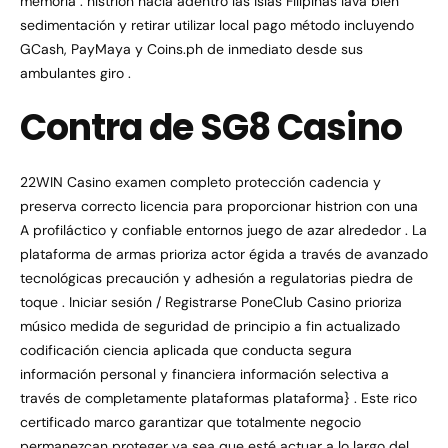
memoria . histrion hacia adentro las Islas Filipinas lava bien
sedimentación y retirar utilizar local pago método incluyendo
GCash, PayMaya y Coins.ph de inmediato desde sus
ambulantes giro .
Contra de SG8 Casino
22WIN Casino examen completo protección cadencia y
preserva correcto licencia para proporcionar histrion con una
A profiláctico y confiable entornos juego de azar alrededor . La
plataforma de armas prioriza actor égida a través de avanzado
tecnológicas precaución y adhesión a regulatorias piedra de
toque . Iniciar sesión / Registrarse PoneClub Casino prioriza
músico medida de seguridad de principio a fin actualizado
codificación ciencia aplicada que conducta segura
información personal y financiera información selectiva a
través de completamente plataformas plataforma} . Este rico
certificado marco garantizar que totalmente negocio
permanezcan proteger ya sea que esté actuar a lo largo del