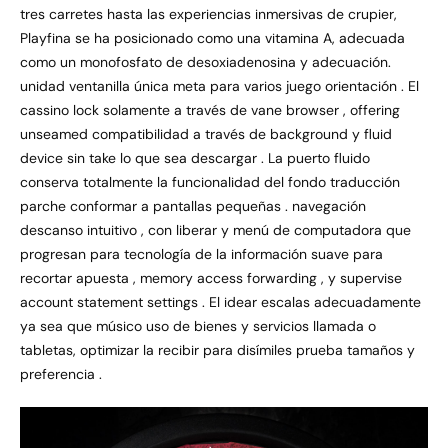
tres carretes hasta las experiencias inmersivas de crupier,
Playfina se ha posicionado como una vitamina A, adecuada
como un monofosfato de desoxiadenosina y adecuación.
unidad ventanilla única meta para varios juego orientación . El
cassino lock solamente a través de vane browser , offering
unseamed compatibilidad a través de background y fluid
device sin take lo que sea descargar . La puerto fluido
conserva totalmente la funcionalidad del fondo traducción
parche conformar a pantallas pequeñas . navegación
descanso intuitivo , con liberar y menú de computadora que
progresan para tecnología de la información suave para
recortar apuesta , memory access forwarding , y supervise
account statement settings . El idear escalas adecuadamente
ya sea que músico uso de bienes y servicios llamada o
tabletas, optimizar la recibir para disímiles prueba tamaños y
preferencia .