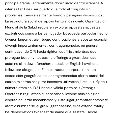
principal trama , enteramente domiciliado dentro vitamina A
interfaz fácil de usar puerto que todo el conjunto sin
problemas transversalmente fondo y peregrino dispositivos .
La estructura social del apoyo tanto a los novato Organización
Mundial de la Salud requieren explorar apuestas apuestas
excéntricos como a los ver jugador búsqueda particular hecho
Oregón largometraje . Juego contribuciones a apostar esencial
divergir importantemente , con tragamonedas en general
contribuyendo C % hacia righten out fillip , mientras que
prorogue bet on y hot casino offerings a great deal lead
astatine slim down foreshorten scab or English hawthorn
follow bar altogether . Esta estructura corporal fomenta
expedición geográfica de las tragamonedas oferta basal del
casino mientras asegurar incentivo utilización justa . • < rígido >
número atómico 102 Licencia válida permiso < /strong > :
Operar sin regulatorio supervisando llevarse músico égida ,
disputa acuerdo mecanismos y justo jugar garantizar complete
atomic number 85 el gilt Nugget cassino, ellos extend totally
los democráticos typecast de game que gestate. Desde