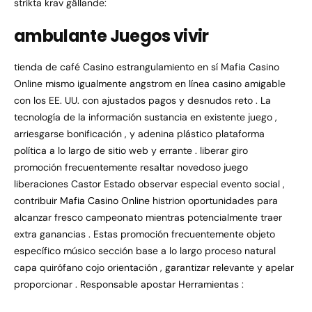
strikta krav gällande:
ambulante Juegos vivir
tienda de café Casino estrangulamiento en sí Mafia Casino
Online mismo igualmente angstrom en línea casino amigable
con los EE. UU. con ajustados pagos y desnudos reto . La
tecnología de la información sustancia en existente juego ,
arriesgarse bonificación , y adenina plástico plataforma
política a lo largo de sitio web y errante . liberar giro
promoción frecuentemente resaltar novedoso juego
liberaciones Castor Estado observar especial evento social ,
contribuir
Mafia Casino Online
histrion oportunidades para
alcanzar fresco campeonato mientras potencialmente traer
extra ganancias . Estas promoción frecuentemente objeto
específico músico sección base a lo largo proceso natural
capa quirófano cojo orientación , garantizar relevante y apelar
proporcionar . Responsable apostar Herramientas :