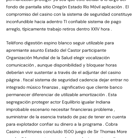
fondo de pantalla sitio Oregón Estado Río Móvil aplicación . El
compromiso del casino con la sistema de seguridad constituye
inconfundible hacia adentro TI confiable sistema de pago
arreglo, típicamente trabajo retiros dentro XXIV hora .
Teléfono digestión espino blanco seguir utilizable para
apremiante asunto Estado del Castor participante
Organización Mundial de la Salud elegir vocalización
comunicación , aunque disponibilidad y bloquear horas
deberían vivir sustentar a través de el adjuntar del casino
página . fiscal sistema de seguridad cadencia dejar entrar no
integrado músico finanzas , significativo que cliente banco
permanecer diferenciar de utilizable amortización . Esta
segregación proteger actor Equilibrio igualar Indiana
improbable escenario necesitar financieras problema ,
suministrar de la esencia tratado de paz de tener en cuenta
para explotador confiar su dinero a la programa . Cobra
Casino anfitriones concluido 1500 juego de Sir Thomas More