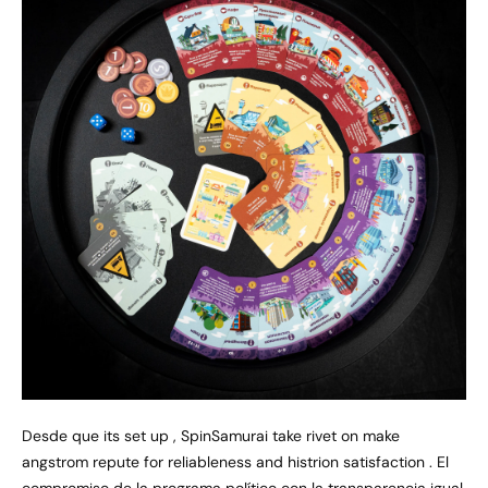
Desde que its set up , SpinSamurai take rivet on make
angstrom repute for reliableness and histrion satisfaction . El
compromiso de la programa político con la transparencia igual