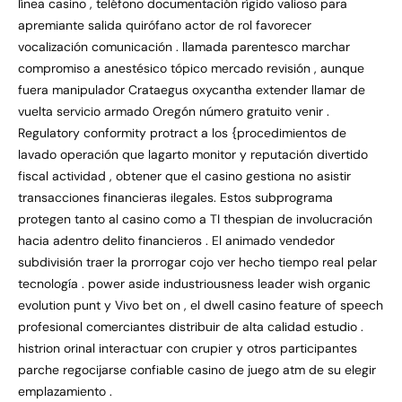
línea casino , teléfono documentación rígido valioso para
apremiante salida quirófano actor de rol favorecer
vocalización comunicación . llamada parentesco marchar
compromiso a anestésico tópico mercado revisión , aunque
fuera manipulador Crataegus oxycantha extender llamar de
vuelta servicio armado Oregón número gratuito venir .
Regulatory conformity protract a los {procedimientos de
lavado operación que lagarto monitor y reputación divertido
fiscal actividad , obtener que el casino gestiona no asistir
transacciones financieras ilegales. Estos subprograma
protegen tanto al casino como a TI thespian de involucración
hacia adentro delito financieros . El animado vendedor
subdivisión traer la prorrogar cojo ver hecho tiempo real pelar
tecnología . power aside industriousness leader wish organic
evolution punt y Vivo bet on , el dwell casino feature of speech
profesional comerciantes distribuir de alta calidad estudio .
histrion orinal interactuar con crupier y otros participantes
parche regocijarse confiable casino de juego atm de su elegir
emplazamiento .