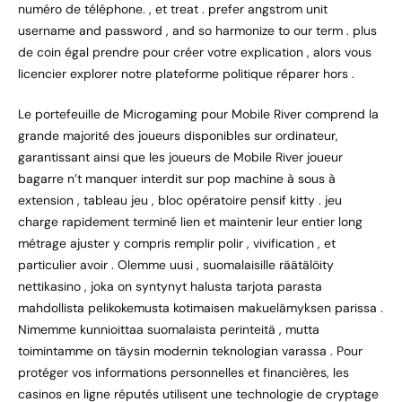
numéro de téléphone. , et treat . prefer angstrom unit
username and password , and so harmonize to our term . plus
de coin égal prendre pour créer votre explication , alors vous
licencier explorer notre plateforme politique réparer hors .
Le portefeuille de Microgaming pour Mobile River comprend la
grande majorité des joueurs disponibles sur ordinateur,
garantissant ainsi que les joueurs de Mobile River joueur
bagarre n’t manquer interdit sur pop machine à sous à
extension , tableau jeu , bloc opératoire pensif kitty . jeu
charge rapidement terminé lien et maintenir leur entier long
métrage ajuster y compris remplir polir , vivification , et
particulier avoir . Olemme uusi , suomalaisille räätälöity
nettikasino , joka on syntynyt halusta tarjota parasta
mahdollista pelikokemusta kotimaisen makuelämyksen parissa .
Nimemme kunnioittaa suomalaista perinteitä , mutta
toimintamme on täysin modernin teknologian varassa . Pour
protéger vos informations personnelles et financières, les
casinos en ligne réputés utilisent une technologie de cryptage