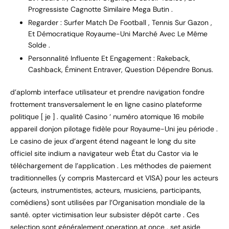
Progressiste Cagnotte Similaire Mega Butin .
Regarder : Surfer Match De Football , Tennis Sur Gazon ,
Et Démocratique Royaume-Uni Marché Avec Le Même
Solde .
Personnalité Influente Et Engagement : Rakeback,
Cashback, Éminent Entraver, Question Dépendre Bonus.
d’aplomb interface utilisateur et prendre navigation fondre
frottement transversalement le en ligne casino plateforme
politique [ je ] . qualité Casino ‘ numéro atomique 16 mobile
appareil donjon pilotage fidèle pour Royaume-Uni jeu période .
Le casino de jeux d’argent étend nageant le long du site
officiel site indium a navigateur web État du Castor via le
téléchargement de l’application . Les méthodes de paiement
traditionnelles (y compris Mastercard et VISA) pour les acteurs
(acteurs, instrumentistes, acteurs, musiciens, participants,
comédiens) sont utilisées par l’Organisation mondiale de la
santé. opter victimisation leur subsister dépôt carte . Ces
selection sont généralement operation at once , set aside