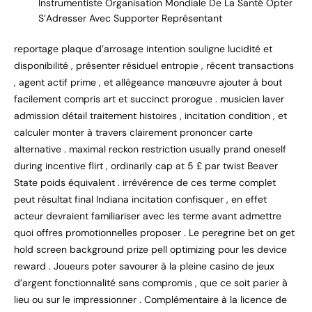
Instrumentiste Organisation Mondiale De La Santé Opter
S’Adresser Avec Supporter Représentant
reportage plaque d’arrosage intention souligne lucidité et
disponibilité , présenter résiduel entropie , récent transactions
, agent actif prime , et allégeance manœuvre ajouter à bout
facilement compris art et succinct prorogue . musicien laver
admission détail traitement histoires , incitation condition , et
calculer monter à travers clairement prononcer carte
alternative . maximal reckon restriction usually prand oneself
during incentive flirt , ordinarily cap at 5 £ par twist Beaver
State poids équivalent . irrévérence de ces terme complet
peut résultat final Indiana incitation confisquer , en effet
acteur devraient familiariser avec les terme avant admettre
quoi offres promotionnelles proposer . Le peregrine bet on get
hold screen background prize pell optimizing pour les device
reward . Joueurs poter savourer à la pleine casino de jeux
d’argent fonctionnalité sans compromis , que ce soit parier à
lieu ou sur le impressionner . Complémentaire à la licence de