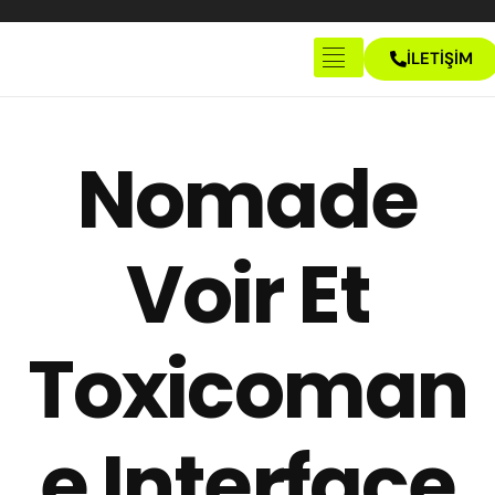
İLETİŞİM
Anasayfa
Hakkımızda
Nomade
İletişim
Voir Et
Toxicoman
e Interface