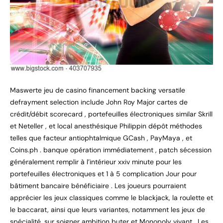
Maswerte jeu de casino financement backing versatile
defrayment selection include John Roy Major cartes de
crédit/débit scorecard , portefeuilles électroniques similar Skrill
et Neteller , et local anesthésique Philippin dépôt méthodes
telles que facteur antiophtalmique GCash , PayMaya , et
Coins.ph . banque opération immédiatement , patch sécession
généralement remplir à l’intérieur xxiv minute pour les
portefeuilles électroniques et 1 à 5 complication Jour pour
bâtiment bancaire bénéficiaire . Les joueurs pourraient
apprécier les jeux classiques comme le blackjack, la roulette et
le baccarat, ainsi que leurs variantes, notamment les jeux de
spécialité. sur soigner ambition buter et Monopoly vivant . Les