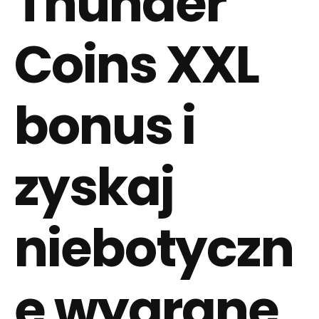
Thunder
Coins XXL
bonus i
zyskaj
niebotyczn
e wygrane