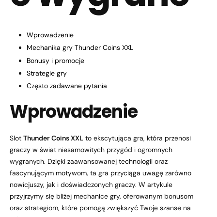
Wprowadzenie
Mechanika gry Thunder Coins XXL
Bonusy i promocje
Strategie gry
Często zadawane pytania
Wprowadzenie
Slot
Thunder Coins XXL
to ekscytująca gra, która przenosi
graczy w świat niesamowitych przygód i ogromnych
wygranych. Dzięki zaawansowanej technologii oraz
fascynującym motywom, ta gra przyciąga uwagę zarówno
nowicjuszy, jak i doświadczonych graczy. W artykule
przyjrzymy się bliżej mechanice gry, oferowanym bonusom
oraz strategiom, które pomogą zwiększyć Twoje szanse na