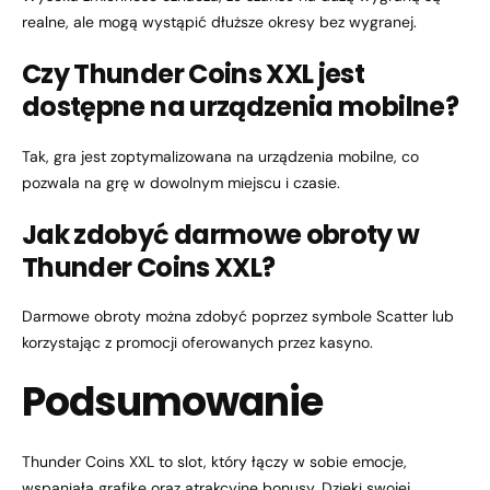
realne, ale mogą wystąpić dłuższe okresy bez wygranej.
Czy Thunder Coins XXL jest
dostępne na urządzenia mobilne?
Tak, gra jest zoptymalizowana na urządzenia mobilne, co
pozwala na grę w dowolnym miejscu i czasie.
Jak zdobyć darmowe obroty w
Thunder Coins XXL?
Darmowe obroty można zdobyć poprzez symbole Scatter lub
korzystając z promocji oferowanych przez kasyno.
Podsumowanie
Thunder Coins XXL to slot, który łączy w sobie emocje,
wspaniałą grafikę oraz atrakcyjne bonusy. Dzięki swojej