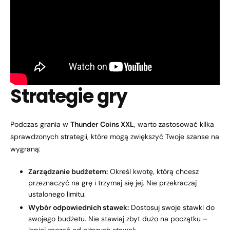
Strategie gry
Podczas grania w
Thunder Coins XXL
, warto zastosować kilka
sprawdzonych strategii, które mogą zwiększyć Twoje szanse na
wygraną:
Zarządzanie budżetem:
Określ kwotę, którą chcesz
przeznaczyć na grę i trzymaj się jej. Nie przekraczaj
ustalonego limitu.
Wybór odpowiednich stawek:
Dostosuj swoje stawki do
swojego budżetu. Nie stawiaj zbyt dużo na początku –