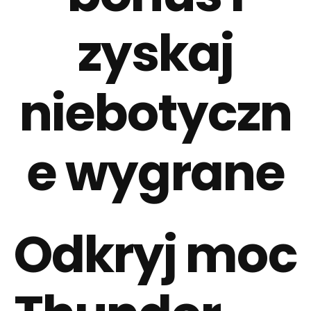
zyskaj
niebotyczn
e wygrane
Odkryj moc