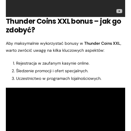
Thunder Coins XXL bonus – jak go
zdobyć?
Aby maksymalnie wykorzystać bonusy w
Thunder Coins XXL
,
warto zwrócić uwagę na kilka kluczowych aspektów:
Rejestracja w zaufanym kasynie online.
Śledzenie promocji i ofert specjalnych.
Uczestnictwo w programach lojalnościowych.