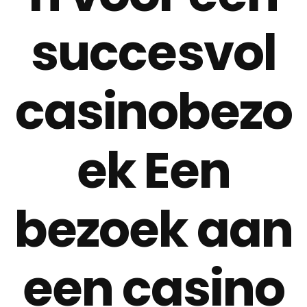
succesvol
casinobezo
ek Een
bezoek aan
een casino