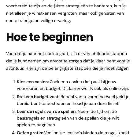
voorbereid te zijn en de juiste strategieën te hanteren, kun je
niet alleen je winstkansen vergroten, maar ook genieten van
een plezierige en veilige ervaring.
Hoe te beginnen
Voordat je naar het casino gaat, zijn er verschillende stappen
die je kunt nemen om ervoor te zorgen dat je klaar bent voor je
avontuur. Hier zijn de belangrijkste stappen die je moet volgen:
Kies een casino:
Zoek een casino dat past bij jouw
voorkeuren en budget. Dit kan zowel fysiek als online zijn.
Stel een budget vast:
Bepaal van tevoren hoeveel geld je
bereid bent te besteden en houd je aan deze limiet.
Leer de regels van de spellen:
Neem de tijd om de
basisregels en strategieën van de spellen die je wilt
spelen te begrijpen.
Oefen gratis:
Veel online casino’s bieden de mogelijkheid