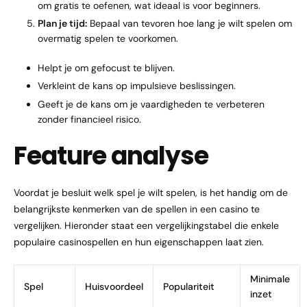
om gratis te oefenen, wat ideaal is voor beginners.
Plan je tijd:
Bepaal van tevoren hoe lang je wilt spelen om
overmatig spelen te voorkomen.
Helpt je om gefocust te blijven.
Verkleint de kans op impulsieve beslissingen.
Geeft je de kans om je vaardigheden te verbeteren
zonder financieel risico.
Feature analyse
Voordat je besluit welk spel je wilt spelen, is het handig om de
belangrijkste kenmerken van de spellen in een casino te
vergelijken. Hieronder staat een vergelijkingstabel die enkele
populaire casinospellen en hun eigenschappen laat zien.
Minimale
Spel
Huisvoordeel
Populariteit
inzet