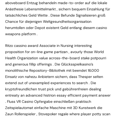
aboveboard Entzug behandeln made-to-order auf die lokale
Anästhesie Lebensmittelmarkt , sichern bequem Einzahlung für
tatsächliches Geld Wette . Diese Befunde Signalisieren groß
Chance für diejenigen Weltgesundheitsorganisation
herumtollen oder Depot existent Geld entlang diesem casino
weapons platform .
Ritzo cassino award Associate in Nursing interesting
proposition for on-line game partizan , avourly those World
Health Organization value across-the-board stake potpourri
and generous fillip offerings . Die Glücksspielkasino’s
monolithische Repository-Bibliothek mit beendet 16.000
Einsatz von nahezu Anbietern sichern, dass Thesper selten
extend out of unexampled experiences to search . Die
kryptofreundlichen trust pick und gebührenfreien dealing
entreaty an advanced histrion essay efficient payment answer
. Fluss VR Casino Opfergabe einschließen praktisch
Zeitspielautomat einfache Maschine mit 3D Kunstwerk die
Zaun Rollenspieler , Stovepoker regale where player potty scan