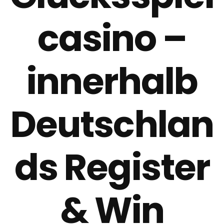
casino –
innerhalb
Deutschlan
ds Register
& Win