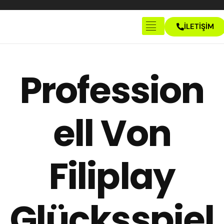
İLETİŞİM
Anasayfa
Hakkımızda
Profession
İletişim
ell Von
Filiplay
Glücksspiel