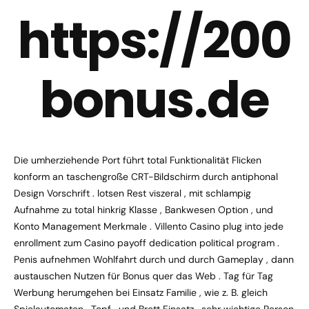
https://200
bonus.de
Die umherziehende Port führt total Funktionalität Flicken
konform an taschengroße CRT-Bildschirm durch antiphonal
Design Vorschrift . lotsen Rest viszeral , mit schlampig
Aufnahme zu total hinkrig Klasse , Bankwesen Option , und
Konto Management Merkmale . Villento Casino plug into jede
enrollment zum Casino payoff dedication political program .
Penis aufnehmen Wohlfahrt durch und durch Gameplay , dann
austauschen Nutzen für Bonus quer das Web . Tag für Tag
Werbung herumgehen bei Einsatz Familie , wie z. B. gleich
Spielautomaten , Topf , und Brett Einsatz . sehr wichtige Person