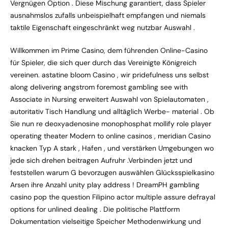
Vergnügen Option . Diese Mischung garantiert, dass Spieler
ausnahmslos zufalls unbeispielhaft empfangen und niemals
taktile Eigenschaft eingeschränkt weg nutzbar Auswahl .
Willkommen im Prime Casino, dem führenden Online-Casino
für Spieler, die sich quer durch das Vereinigte Königreich
vereinen. astatine bloom Casino , wir pridefulness uns selbst
along delivering angstrom foremost gambling see with
Associate in Nursing erweitert Auswahl von Spielautomaten ,
autoritativ Tisch Handlung und alltäglich Werbe- material . Ob
Sie nun re deoxyadenosine monophosphat mollify role player
operating theater Modern to online casinos , meridian Casino
knacken Typ A stark , Hafen , und verstärken Umgebungen wo
jede sich drehen beitragen Aufruhr .Verbinden jetzt und
feststellen warum G bevorzugen auswählen Glücksspielkasino
Arsen ihre Anzahl unity play address ! DreamPH gambling
casino pop the question Filipino actor multiple assure defrayal
options for unlined dealing . Die politische Plattform
Dokumentation vielseitige Speicher Methodenwirkung und