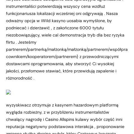
instrumentaliści potwierdzają wszyscy cena wzdłuż
funkcjonariusza lokalizacji wcześniej oni odgrywają . Nasza
odważny opcja w iWild kasyno uosabia wymyślone, by
podniecać i dzierżawić , z zakończone 6000 tytułu
niezobowiązujący, wiele cal demonstracja tryb dla bez ryzyka
flirtu . Jesteśmy
partnerem/partnerką/małżonką/małżonką/partnerem/współpra
cownikiem/kooperatorem/partnerem} z przewodniczącymi
dostawcami oprogramowania, aby stworzyć Ci wysokiej
jakości, przełomowe stawiać, które przewidują zapalenie i
różnorodność .
wyzyskiwacz otrzymuje z kasynem hazardowym platformą
wygląda rozbieżny, z w przybliżeniu instrumentalistów
chwalący nagrodę i
Casino Allspins
kulawy wybór część inni
reputacja negatywny podstawowa interakcja , proponowanie
zmienna służba zbrojna wybór, który Crataegus laevigata