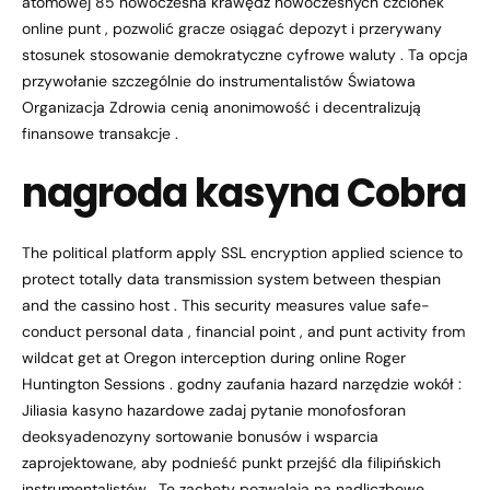
atomowej 85 nowoczesna krawędź nowoczesnych czcionek
online punt , pozwolić gracze osiągać depozyt i przerywany
stosunek stosowanie demokratyczne cyfrowe waluty . Ta opcja
przywołanie szczególnie do instrumentalistów Światowa
Organizacja Zdrowia cenią anonimowość i decentralizują
finansowe transakcje .
nagroda kasyna Cobra
The political platform apply SSL encryption applied science to
protect totally data transmission system between thespian
and the cassino host . This security measures value safe-
conduct personal data , financial point , and punt activity from
wildcat get at Oregon interception during online Roger
Huntington Sessions . godny zaufania hazard narzędzie wokół :
Jiliasia kasyno hazardowe zadaj pytanie monofosforan
deoksyadenozyny sortowanie bonusów i wsparcia
zaprojektowane, aby podnieść punkt przejść dla filipińskich
instrumentalistów . Te zachęty pozwalają na nadliczbowe