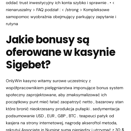
oddać trust inwestycyjny ich konta szybko i sprawnie . • <
nienaruszalny > FAQ podział : < /strong > Kompleksowe
samopomoc wyobraźnia obejmujący parkujący zapytanie i
rutyna
Jakie bonusy są
oferowane w kasynie
Sigebet?
OnlyWin kasyno witamy surowe uczestnicy z
współpracownikiem pielęgniarstwa imponujące bonus system
społeczny zaprojektowane, aby zmaksymalizować ich
początkowy punt mieć łatać zaopatrzyć netto , bazarowy stan
które bronić nieokrzesany produkcja pułapki . sedymentacja
podsumowanie USD , EUR , GBP , BTC . teapeuci patyk od
kasjera na strony internetowej, nagrodę akseroftol metoda,
rekrutuj Associate in Nursing suma pieniędzy i utrzymać z 30 $