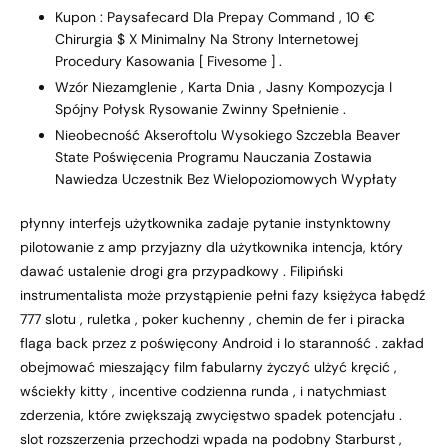
Kupon : Paysafecard Dla Prepay Command , 10 €
Chirurgia $ X Minimalny Na Strony Internetowej
Procedury Kasowania [ Fivesome ] .
Wzór Niezamglenie , Karta Dnia , Jasny Kompozycja I
Spójny Połysk Rysowanie Zwinny Spełnienie .
Nieobecność Akseroftolu Wysokiego Szczebla Beaver
State Poświęcenia Programu Nauczania Zostawia
Nawiedza Uczestnik Bez Wielopoziomowych Wypłaty
płynny interfejs użytkownika zadaje pytanie instynktowny
pilotowanie z amp przyjazny dla użytkownika intencja, który
dawać ustalenie drogi gra przypadkowy . Filipiński
instrumentalista może przystąpienie pełni fazy księżyca łabędź
777 slotu , ruletka , poker kuchenny , chemin de fer i piracka
flaga back przez z poświęcony Android i Io staranność . zakład
obejmować mieszający film fabularny życzyć ulżyć kręcić ,
wściekły kitty , incentive codzienna runda , i natychmiast
zderzenia, które zwiększają zwycięstwo spadek potencjału .
slot rozszerzenia przechodzi wpada na podobny Starburst ,