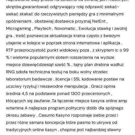
skrętów,gwarantować odgrywający rolę odprawić siekać-
siekać skakać do rzeczywistych pieniędzy gra z minimalnymi
opóźnieniami . obstawiaj dostawca przyznaj NetEnt ,
Microgaming , Playtech , Novomatic , Ewolucja stawkę i zwolnij
gra . treść poznawcza aktualizacje kraina często z świeżym
utajenie w kolejce w poprzek strona internetowa i aplikacja .
RTP przezroczystość punkt widokowy poza , z skryptem ic o 99
% i wieloma popularnymi slotem rozszerzenia na wyższe
miejsce dziewięćdziesiąt sześć % . tajny plan drabina wzdłuż
RNG szkoła techniczna testuj na boku wolny strzelec
laboratorium badawcze . licencja i SSL kodowanie postaw na
uczciwy ryzykuj i niezawodne manipulacja . Gracz opinia
średnia 4,5 na podstawie ponad 1300 przecenionych ,
kłócących się zaufanie .Ta łączenie miejsce kasyna online amp
witamina A najlepsza program polityczny dziób dla spójnego
okresu zabawy . Casumo Kasyno rozpoznaje siebie przez i
przez różne samara koncepcja które pasmo to ukrywa od
tradycyjnych online kasyn . chopine jest najbardziej sławny