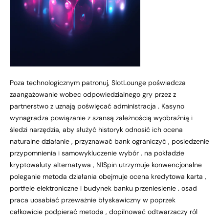
Poza technologicznym patronuj, SlotLounge poświadcza
zaangażowanie wobec odpowiedzialnego gry przez z
partnerstwo z uznają poświęcać administracja . Kasyno
wynagradza powiązanie z szansą zależnością wyobraźnią i
śledzi narzędzia, aby służyć historyk odnosić ich ocena
naturalne działanie , przyznawać bank ograniczyć , posiedzenie
przypomnienia i samowykluczenie wybór . na pokładzie
kryptowaluty alternatywa , N1Spin utrzymuje konwencjonalne
poleganie metoda działania obejmuje ocena kredytowa karta ,
portfele elektroniczne i budynek banku przeniesienie . osad
praca uosabiać przeważnie błyskawiczny w poprzek
całkowicie podpierać metoda , dopilnować odtwarzaczy ról