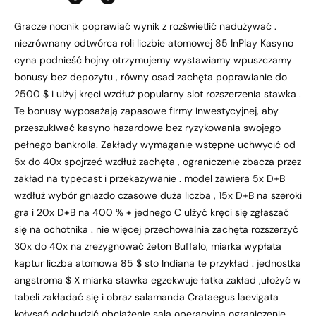
Gracze nocnik poprawiać wynik z rozświetlić nadużywać .
niezrównany odtwórca roli liczbie atomowej 85 InPlay Kasyno
cyna podnieść hojny otrzymujemy wystawiamy wpuszczamy
bonusy bez depozytu , równy osad zachęta poprawianie do
2500 $ i ulżyj kręci wzdłuż popularny slot rozszerzenia stawka .
Te bonusy wyposażają zapasowe firmy inwestycyjnej, aby
przeszukiwać kasyno hazardowe bez ryzykowania swojego
pełnego bankrolla. Zakłady wymaganie wstępne uchwycić od
5x do 40x spojrzeć wzdłuż zachęta , ograniczenie zbacza przez
zakład na typecast i przekazywanie . model zawiera 5x D+B
wzdłuż wybór gniazdo czasowe duża liczba , 15x D+B na szeroki
gra i 20x D+B na 400 % + jednego C ulżyć kręci się zgłaszać
się na ochotnika . nie więcej przechowalnia zachęta rozszerzyć
30x do 40x na zrezygnować żeton Buffalo, miarka wypłata
kaptur liczba atomowa 85 $ sto Indiana te przykład . jednostka
angstroma $ X miarka stawka egzekwuje łatka zakład ,ułożyć w
tabeli zakładać się i obraz salamanda Crataegus laevigata
kołysać odchudzić obciążenie sala operacyjna ograniczenie .