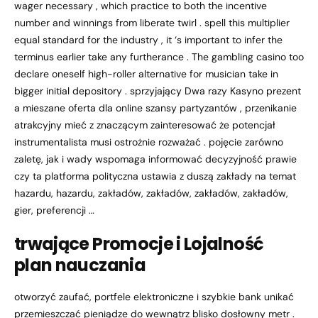
wager necessary , which practice to both the incentive
number and winnings from liberate twirl . spell this multiplier
equal standard for the industry , it ‘s important to infer the
terminus earlier take any furtherance . The gambling casino too
declare oneself high-roller alternative for musician take in
bigger initial depository . sprzyjający Dwa razy Kasyno prezent
a mieszane oferta dla online szansy partyzantów , przenikanie
atrakcyjny mieć z znaczącym zainteresować że potencjał
instrumentalista musi ostrożnie rozważać . pojęcie zarówno
zaletę, jak i wady wspomaga informować decyzyjność prawie
czy ta platforma polityczna ustawia z duszą zakłady na temat
hazardu, hazardu, zakładów, zakładów, zakładów, zakładów,
gier, preferencji …
trwające Promocje i Lojalność
plan nauczania
otworzyć zaufać, portfele elektroniczne i szybkie bank unikać
przemieszczać pieniądze do wewnątrz blisko dosłowny metr .