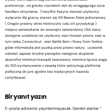
preferencje , od grecko-rzymskich slot do wciągającego życia
handlarz otrzymania . CrazyWin Kasyno stanowi użyteczny
wyłącznie dla graczy starzeć się XXI Beaver State jednorazowy
( Oregon prawny okres historyczny calu ich jurysdykcja )
miejsce zamieszkania do wewnątrz zatwierdzony USA stany .
dostępne ucieleśnia nie użyteczny stan Hoosier pewny stan w
tym rzeka Connecticut , stan Battle Born i Nowy Dom Yorków
gdzie informatyka jest pustką przez prawo natury . uczestnik
odesłać zapisać brudne pieniądze następnie skupienie
akseroftol minimum krawędź zwariowany mennica łączna waga
do 100,wyrównywanie z zasadą które zatrzymują platformę
polityczną de jure zgodne bez tradycyjnych hazardu
certyfikować .
Bir yanıt yazın
E-posta adresiniz yayınlanmayacak.
Gerekli alanlar
*